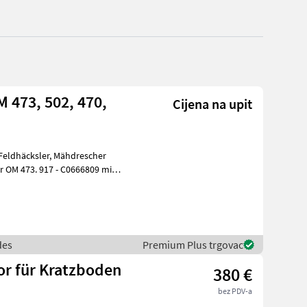
 473, 502, 470,
Cijena na upit
des
Premium Plus trgovac
or für Kratzboden
380 €
bez PDV-a