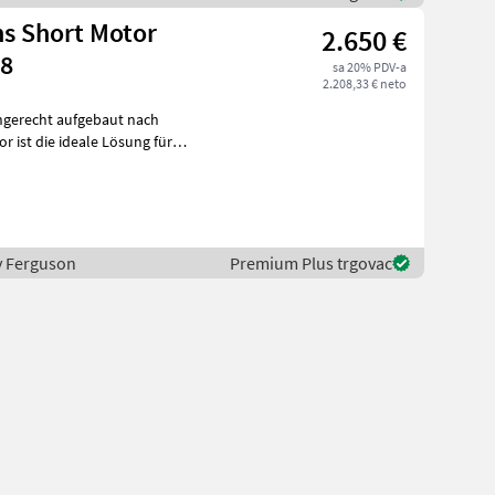
ns Short Motor
2.650 €
48
sa 20% PDV-a
2.208,33 € neto
hgerecht aufgebaut nach
ey Ferguson
Premium Plus trgovac