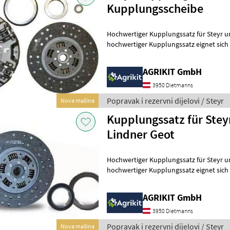
Kupplungsscheibe
Hochwertiger Kupplungssatz für Steyr und 
hochwertiger Kupplungssatz eignet sich i
Reparatur oder Instandsetzung d
AGRIKIT GmbH
3950 Dietmanns
Popravak i rezervni dijelovi / Steyr
Nova mašina
Kupplungssatz für Steyr
Lindner Geot
Hochwertiger Kupplungssatz für Steyr und 
hochwertiger Kupplungssatz eignet sich i
Reparatur oder Instandsetzung d
AGRIKIT GmbH
3950 Dietmanns
Popravak i rezervni dijelovi / Steyr
Nova mašina