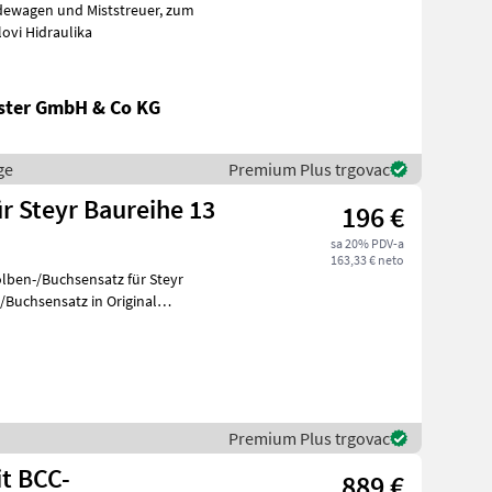
wagen und Miststreuer, zum
i dijelovi Hidraulika
ster GmbH & Co KG
ge
Premium Plus trgovac
r Steyr Baureihe 13
196 €
sa 20% PDV-a
163,33 € neto
lben-/Buchsensatz für Steyr
Premium Plus trgovac
t BCC-
889 €