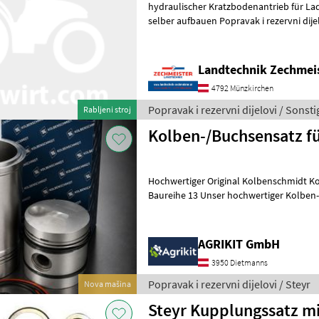
hydraulischer Kratzbodenantrieb für Lade
selber aufbauen Popravak i rezervn
Landtechnik Zechmei
4792 Münzkirchen
Popravak i rezervni dijelovi / Sonsti
Rabljeni stroj
Kolben-/Buchsensatz fü
Hochwertiger Original Kolbenschmidt Ko
Baureihe 13 Unser hochwertiger Kolben-/Buchsensatz in Original
Kolbenschmidt (KS) Qualität eigne
AGRIKIT GmbH
3950 Dietmanns
Popravak i rezervni dijelovi / Steyr
Nova mašina
Steyr Kupplungssatz mi