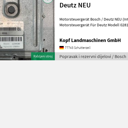
Deutz NEU
Motorsteuergerät Bosch / Deutz NEU (Int. Nr. 16763
Motorsteuergerät Für Deutz Modell 0281
handelt sich hierbei lediglich um
Kopf Landmaschinen GmbH
77743 Schutterzell
Popravak i rezervni dijelovi / Bosch
Rabljeni stroj