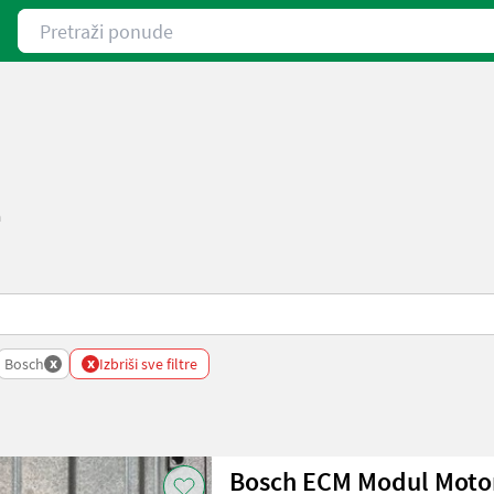
Pretraži ponude
h
x
x
Bosch
Izbriši sve filtre
Bosch ECM Modul Motor