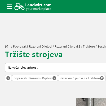
/
Popravak I Rezervni Dijelovi
/
Rezervni Dijelovi Za Traktore
/
Bosc
Tržište strojeva
Tako se sortira na Landwirt.com
x
x
x
Popravak I Rezervni Dijelovi
Rezervni Dijelovi Za Traktore