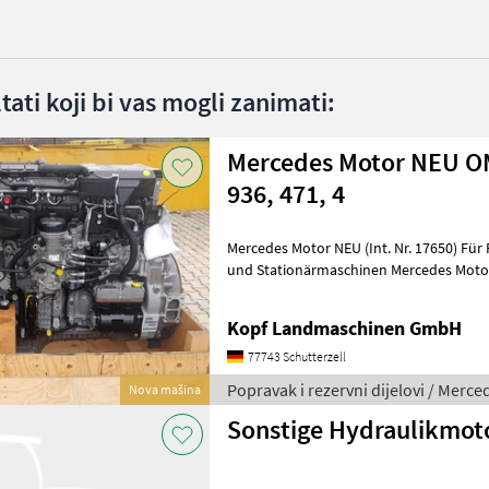
ltati koji bi vas mogli zanimati:
Mercedes Motor NEU OM
936, 471, 4
Mercedes Motor NEU (Int. Nr. 17650) Für Feldhäcksler, Mähdrescher
und Stationärmaschinen Mercedes Motor OM 473. 917 - C0666809 mit
Nebenantrieb 39.000 EUR zzgl. Mw
Kopf Landmaschinen GmbH
77743 Schutterzell
Popravak i rezervni dijelovi / Merce
Nova mašina
Sonstige Hydraulikmot