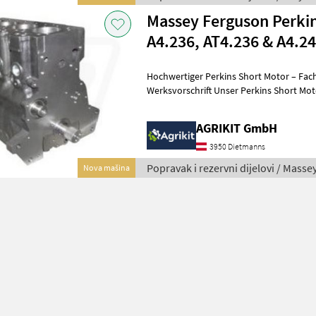
Massey Ferguson Perki
A4.236, AT4.236 & A4.2
Hochwertiger Perkins Short Motor – Fac
Werksvorschrift Unser Perkins Short Motor ist die ideale Lösung für
eine professionelle Motorinstand
AGRIKIT GmbH
3950 Dietmanns
Popravak i rezervni dijelovi / Mass
Nova mašina