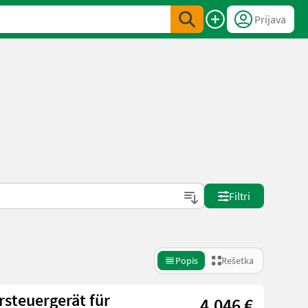
Prijava
Filtri
Popis
Rešetka
steuergerät für
4.046 €