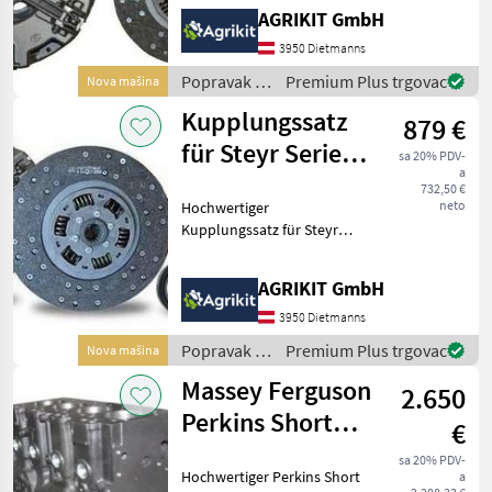
Unser hochwertiger
AGRIKIT GmbH
Kupplungssatz eignet sich
ideal für die fachgerechte
3950 Dietmanns
Reparatur oder
Popravak i
Premium Plus trgovac
Nova mašina
Instandsetzung d
rezervni
Kupplungssatz
879 €
dijelovi /
Steyr
für Steyr Serie
sa 20% PDV-
a
900 & Lindner
732,50 €
neto
Hochwertiger
Geot
Kupplungssatz für Steyr
und Lindner Traktoren
Unser hochwertiger
AGRIKIT GmbH
Kupplungssatz eignet sich
ideal für die fachgerechte
3950 Dietmanns
Reparatur oder
Popravak i
Premium Plus trgovac
Nova mašina
Instandsetzung d
rezervni
Massey Ferguson
2.650
dijelovi /
Steyr
Perkins Short
€
Motor A4.236,
sa 20% PDV-
Hochwertiger Perkins Short
a
AT4.236 & A4.248