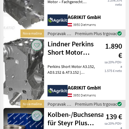
2.208,33 €
Motor – Fachgerecht
neto
aufgebaut nach
Werksvorschrift Unser
AGRIKIT GmbH
Perkins Short Motor ist die
ideale Lösung für eine
3950 Dietmanns
professionelle
Popravak i
Premium Plus trgovac
Nova mašina
Motorinstand
rezervni
Lindner Perkins
1.890
dijelovi /
Massey
Short Motor
€
Ferguson
A3.152, AD3.152
sa 20% PDV-
Perkins Short Motor A3.152,
a
& AT3.152
1.575 € neto
AD3.152 & AT3.152 |
Passend für Massey
Ferguson, Lindner &
AGRIKIT GmbH
Landini sowie weitere
Modelle. Hochwertiger
3950 Dietmanns
Perkins Short Motor –
Popravak i
Premium Plus trgovac
Nova mašina
Fachgerecht
rezervni
Kolben-/Buchsensatz
139 €
dijelovi /
Lindner
für Steyr Plus
sa 20% PDV-
a