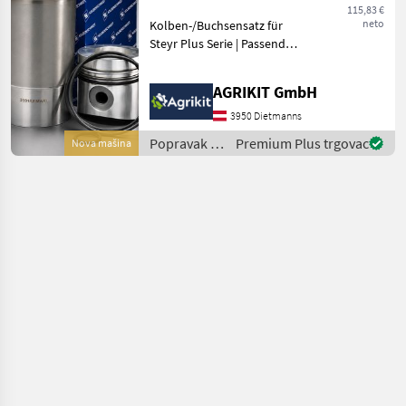
Serie
115,83 €
neto
Kolben-/Buchsensatz für
Steyr Plus Serie | Passend
für Steyr Plus 40, 50, 60,
540, 545, 548, 650, 658, 760
AGRIKIT GmbH
& 768 Hochwertiger
Kolben-/Buchsensatz für
3950 Dietmanns
Steyr Plus Tra
Popravak i
Premium Plus trgovac
Nova mašina
rezervni
dijelovi /
Steyr