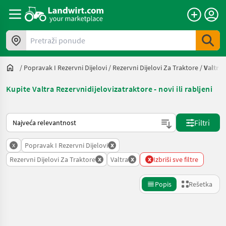
Pretraži ponude
/
Popravak I Rezervni Dijelovi
/
Rezervni Dijelovi Za Traktore
/
Valtra
Kupite Valtra Rezervnidijelovizatraktore - novi ili rabljeni
Tako se sortira na Landwirt.com
Filtri
x
x
Popravak I Rezervni Dijelovi
x
x
x
Rezervni Dijelovi Za Traktore
Valtra
Izbriši sve filtre
Popis
Rešetka