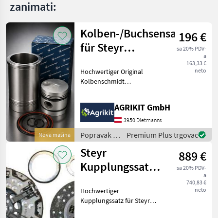
zanimati:
Kolben-/Buchsensatz
196 €
für Steyr
sa 20% PDV-
a
Baureihe 13
163,33 €
neto
Hochwertiger Original
Kolbenschmidt
Kolben-/Buchsensatz für
Steyr Baureihe 13 Unser
AGRIKIT GmbH
hochwertiger
Kolben-/Buchsensatz in
3950 Dietmanns
Original Kolbenschmidt (KS)
Popravak i
Premium Plus trgovac
Nova mašina
Qualität eigne
rezervni
Steyr
889 €
dijelovi /
Steyr
Kupplungssatz
sa 20% PDV-
a
mit BCC-
740,83 €
neto
Hochwertiger
Kupplungsscheibe
Kupplungssatz für Steyr
und Lindner Traktoren