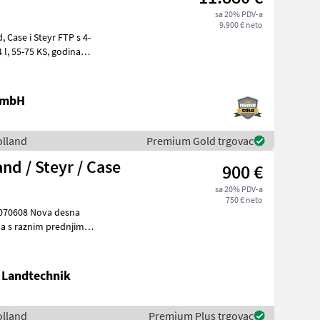
sa 20% PDV-a
9.900 € neto
 4-
022., s turbopunjačom, bez AdBl
 GmbH
olland
Premium Gold trgovac
d / Steyr / Case
900 €
sa 20% PDV-a
750 € neto
osovinama: New Holland T6, Steyr Profi/CVT, Ca
 Landtechnik
olland
Premium Plus trgovac