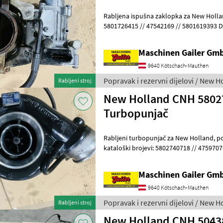
Rabljena ispušna zaklopka za New Holla
5801726415 // 47542169 // 5801619393 Dostupan 1 komad Odgovara
motorima sljedećih serija: F4DF F4D
Maschinen Gailer Gm
9640 Kötschach-Mauthen
Popravak i rezervni dijelovi / New H
Rabljeni stroj
New Holland CNH 58027
Turbopunjač
Rabljeni turbopunjač za New Holland, potpuno funkcionalan,
kataloški brojevi: 5802740718 // 4759707
5801964544 Dostupan je jedan rabljeni
Maschinen Gailer Gm
9640 Kötschach-Mauthen
Popravak i rezervni dijelovi / New H
Rabljeni stroj
New Holland CNH 50438