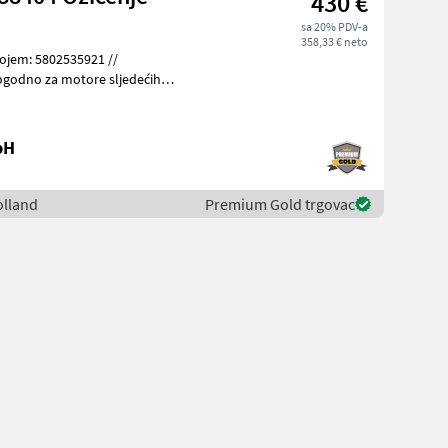
430 €
sa 20% PDV-a
358,33 € neto
rojem: 5802535921 //
bH
olland
Premium Gold trgovac