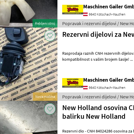
Maschinen Gailer Gm
9640 Kötschach-Mauthen
Popravak i rezervni dijelovi / New H
Rabljeni stroj
Rezervni dijelovi za N
Rasprodaja raznih CNH rezervnih dijelov
kompatibilnost s vašim brojem šasije! ...
Poluga s križnim vratima za 849,
Maschinen Gailer Gm
9640 Kötschach-Mauthen
Popravak i rezervni dijelovi / New H
Nova mašina
New Holland osovina C
balirku New Holland
Rezervni dio - CNH 84024286 osovina za bali