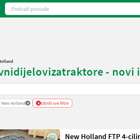
Pretraži ponude
olland
dijelovizatraktore - novi il
x
x
New Holland
Izbriši sve filtre
New Holland FTP 4-cili