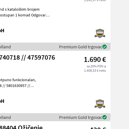
nd s kataloškim brojem
bH
olland
Premium Gold trgovac
40718 // 47597076
1.690 €
sa 20% PDV-a
1.408,33 € neto
6 // 5801630957 //
 uređaj
bH
olland
Premium Gold trgovac
8404 Ožičenje