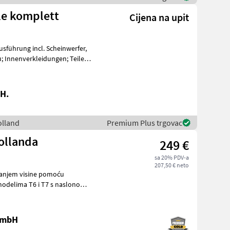
le komplett
Cijena na upit
H.
olland
Premium Plus trgovac
ollanda
249 €
sa 20% PDV-a
207,50 € neto
vanjem visine pomoću
 dostupno odmah. Naš
 GmbH