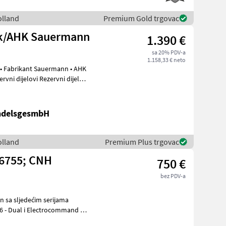
olland
Premium Gold trgovac
k/AHK Sauermann
1.390 €
sa 20% PDV-a
1.158,33 € neto
ndelsgesmbH
olland
Premium Plus trgovac
6755; CNH
750 €
bez PDV-a