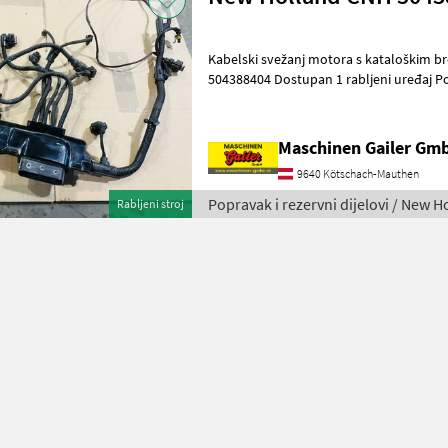
Kabelski svežanj motora s kataloškim b
504388404 Dostupan 1 rabljeni uređaj Pogodno za motore sljedećih
serija: F5DF Radujemo se vašem upitu!
Maschinen Gailer Gm
9640 Kötschach-Mauthen
Popravak i rezervni dijelovi / New H
Rabljeni stroj