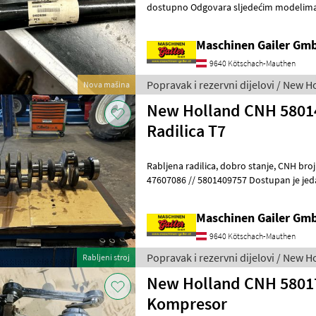
dostupno Odgovara sljedećim modelima: 544BC nh Kat. 2 - Balirka za
okrugle bale (upravljanje bal
Maschinen Gailer Gm
9640 Kötschach-Mauthen
Popravak i rezervni dijelovi / New H
Nova mašina
New Holland CNH 58014
Radilica T7
Rabljena radilica, dobro stanje, CNH broj dijela 5801409758 //
47607086 // 5801409757 Dostupan je jedan rabljeni uređaj Odgovara
motoru sljedeće serije: F4DGE613
Maschinen Gailer Gm
9640 Kötschach-Mauthen
Popravak i rezervni dijelovi / New H
Rabljeni stroj
New Holland CNH 58017
Kompresor