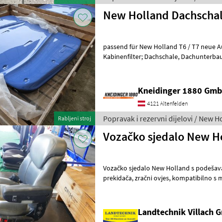
New Holland Dachscha
passend für New Holland T6 / T7 neue Ausführung incl. Scheinwerfer,
Kabinenfilter; Dachschale, Dachunterbau; Innenverkleidungen; Teile
neu - Aus Umbauprogra
Kneidinger 1880 Gmb
4121 Altenfelden
Popravak i rezervni dijelovi / New H
Rabljeni stroj
Vozačko sjedalo New H
Vozačko sjedalo New Holland s podeša
prekidača, zračni ovjes, kompatibilno s modelima T6 i T7 s naslonom
za ruke SideWinder,
Landtechnik Villach