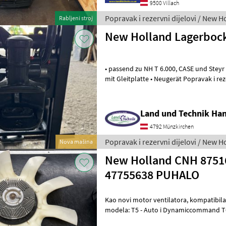
9500 Villach
Popravak i rezervni dijelovi / New H
Rabljeni stroj
New Holland Lagerboc
• passend zu NH T 6.000, CASE und Steyr • Fabrikant Sauermann • AHK
mit Gleitplatte • Neugerät Popravak i rezervni dijelovi Rezervni dijelovi
za traktore
Land und Technik Ha
4792 Münzkirchen
Popravak i rezervni dijelovi / New H
Nova mašina
New Holland CNH 8751
47755638 PUHALO
Kao novi motor ventilatora, kompatibilan sa sljedećim serijama
modela: T5 - Auto i Dynamiccommand T6 - Dual i Electrocommand T6
Autocommand Rado ćemo provjeriti