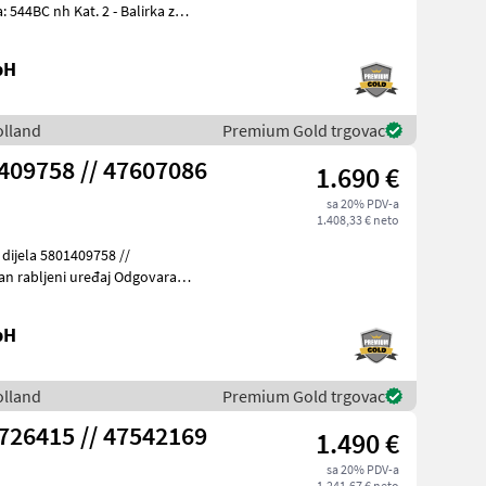
bH
olland
Premium Gold trgovac
09758 // 47607086
1.690 €
sa 20% PDV-a
1.408,33 € neto
bH
olland
Premium Gold trgovac
26415 // 47542169
1.490 €
sa 20% PDV-a
1.241,67 € neto