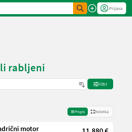
Prijava
i rabljeni
Filtri
Popis
Rešetka
ndrični motor
11.880 €