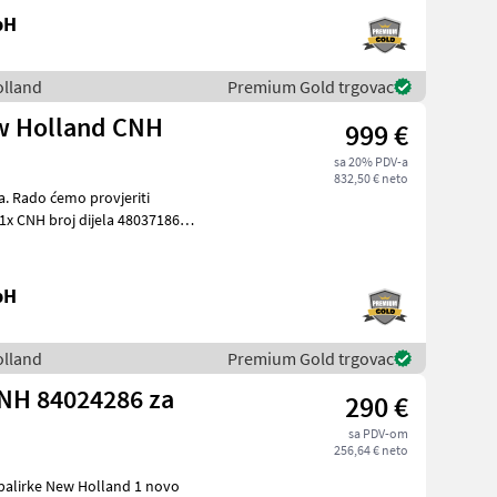
bH
olland
Premium Gold trgovac
ew Holland CNH
999 €
sa 20% PDV-a
832,50 € neto
a. Rado ćemo provjeriti
 1x CNH broj dijela 48037186
bH
olland
Premium Gold trgovac
NH 84024286 za
290 €
sa PDV-om
256,64 € neto
rke New Holland 1 novo