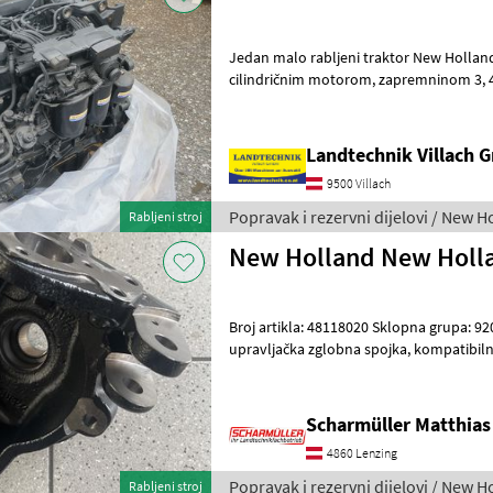
Jedan malo rabljeni traktor New Holland, Case i Steyr FTP s
cilindričnim motorom, zapremninom 3, 4 l, 55-75 KS, godina
proizvodnje: 2
Landtechnik Villach
9500 Villach
Popravak i rezervni dijelovi / New H
Rabljeni stroj
New Holland New Hollan
Broj artikla: 48118020 Sklopna grupa: 92070608 Nova desna
upravljačka zglobna spojka, kompatibilna s raznim prednjim
Scharmüller Matthias
4860 Lenzing
Popravak i rezervni dijelovi / New H
Rabljeni stroj