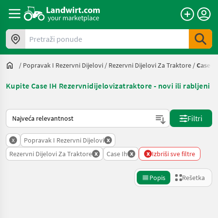
Pretraži ponude
/
Popravak I Rezervni Dijelovi
/
Rezervni Dijelovi Za Traktore
/
Case Ih
Kupite Case IH Rezervnidijelovizatraktore - novi ili rabljeni
Tako se sortira na Landwirt.com
Filtri
x
x
Popravak I Rezervni Dijelovi
x
x
x
Rezervni Dijelovi Za Traktore
Case Ih
Izbriši sve filtre
Popis
Rešetka