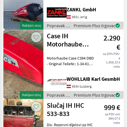
dobro stanje! - Samo manje
ZANKL GmbH
Case IH
ogrebotine - Dostupno
odmah! - PRIVATNA
9631 Jenig
Mercedes
PRODAJA! Prof
Popravak i
Premium Plus trgovac
Rabljeni stroj
rezervni
Case IH
Steyr
2.290
dijelovi /
Case IH
Motorhaube
€
New Holland
CS94 DBD (1-34-
sa 20% PDV-
Motorhaube Case CS94 DBD
a
613-880)
Fendt
1.908,33 €
- Original TeileNr.: 1-34-613-
neto
880 - Passend zu Case CS78
Same
DBD, CS86 DBD, CS94 DBD -
WOHLLAIB Karl GesmbH
Haube ist leicht verzogen -
Prikaži
Leichte Lackschäden
6934 Sulzberg
sve
Popravak i
Premium Plus trgovac
(21)
Rabljeni stroj
rezervni
Slučaj IH IHC
999 €
dijelovi /
MARKETPLACE
Case IH
533-833
sa PDV-om
Ponude
Mali
884,07 €
Marketplace
trgovaca
oglasi
neto
Div. Rezervni dijelovi za IHC