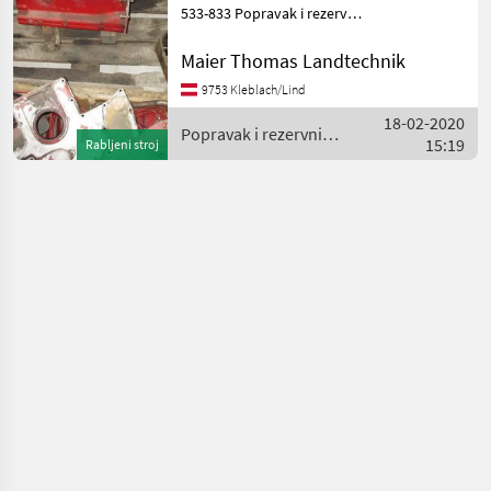
533-833 Popravak i rezervni
dijelovi Rezervni dijelovi za
traktore
Maier Thomas Landtechnik
9753 Kleblach/Lind
18-02-2020
Popravak i rezervni
15:19
Rabljeni stroj
dijelovi / Case IH