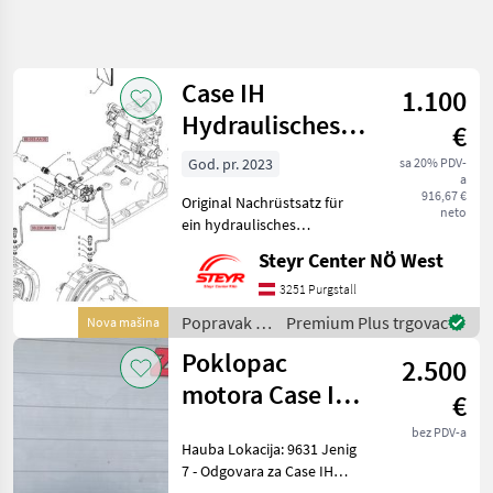
Precizirajte
pretragu
Case IH
1.100
Kategorija
Država
Filtri
4
Hydraulisches
€
Bremsventil Satz
God. pr. 2023
sa 20% PDV-
Prikaži 4
TRENUTNA
Poništi
a
STAZA
rezultata
916,67 €
Original Nachrüstsatz für
neto
Poljoprivredna
ein hydraulisches
tehnika
Bremsventil Passend zu
Steyr Center NÖ West
Popravak I
Farmall 95U Passend zu
Rezervni
Farmall 105U Passend zu
3251 Purgstall
Dijelovi
Farmall 115U Popravak i
Popravak i
Premium Plus trgovac
Nova mašina
Rezervni
rezervni dijelovi Rezervn
rezervni
Dijelovi
Poklopac
2.500
Za
dijelovi /
Traktore
Case IH
motora Case IH
€
Case
Farmall A -
Ih
bez PDV-a
Hauba Lokacija: 9631 Jenig
trocilindrični
ODABERITE
7 - Odgovara za Case IH
KATEGORIJU
Farmall A 55, 65, 75 - Vrlo