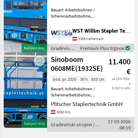
Bauart: Arbeitsbühnen /
Scherenarbeitsbühne,
Tragkraft: 250kg, Bauhöhe:
1960mm, Građevinski
WST Willim Stapler Technik GmbH
strojevi Građevinska dizala
3386 Hafnerbach
Građevinski
Premium Plus trgovac
Rabljeni stroj
strojevi /
Sinoboom
11.400
Sinoboom
0608ME(1932SE)
€
God. pr. 2025
30 h
810 cm
sa 20% PDV-
a
9.500 € neto
Bauart: Arbeitsbühnen /
Scherenarbeitsbühne,
Tragkraft: 230kg, Bauhöhe:
Pfitscher Staplertechnik GmbH
2140mm, Batterie: Bj. 2025
6068 Mils
24V 225Ah , Bereifung
vorne: Non Marking Einfach
17-03-2026
Rabljeni stroj
Građevinski strojevi /
, Bereifung hinte
08:19
Sinoboom