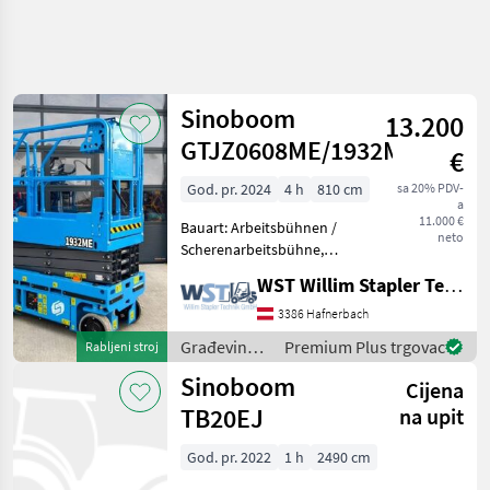
Precizirajte
pretragu
Sinoboom
13.200
Kategorija
Država
Filtri
4
1
GTJZ0608ME/1932ME
€
God. pr. 2024
4 h
810 cm
sa 20% PDV-
Prikaži 5
TRENUTNA
Poništi
a
STAZA
rezultata
11.000 €
Bauart: Arbeitsbühnen /
neto
Izgradnja
Scherenarbeitsbühne,
Tragkraft: 230kg, Bauhöhe:
Gradevinski
WST Willim Stapler Technik GmbH
1880mm, Građevinski
Strojevi
strojevi Građevinska dizala
3386 Hafnerbach
Gradevinska
Dizala
Građevinski
Premium Plus trgovac
Rabljeni stroj
strojevi /
Sinoboom
Sinoboom
Cijena
Sinoboom
TB20EJ
na upit
ODABERITE
KATEGORIJU
God. pr. 2022
1 h
2490 cm
Sinoboom