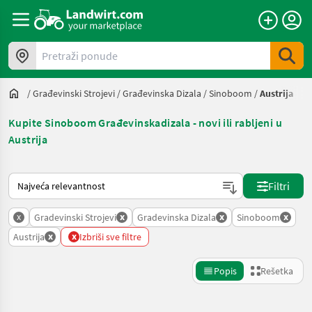
Pretraži ponude
/
Građevinski Strojevi
/
Građevinska Dizala
/
Sinoboom
/
Austrija
Kupite Sinoboom Građevinskadizala - novi ili rabljeni u
Austrija
Tako se sortira na Landwirt.com
Filtri
x
x
x
x
Gradevinski Strojevi
Gradevinska Dizala
Sinoboom
x
x
Austrija
Izbriši sve filtre
Popis
Rešetka