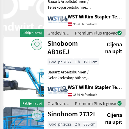
Bauart: Arbeitsbühnen /
Teleskoparbeitsbühne,
Genie
Tragkraft: 454kg, Bauhöhe:
WST Willim Stapler Technik GmbH
2790mm, Građevinski
Manitou
strojevi Građevinska dizala
3386 Hafnerbach
Građevinski
Premium Plus trgovac
Rabljeni stroj
JLG
strojevi /
Sinoboom
Cijena
Sinoboom
Snorkel
AB16EJ
na upit
Haulotte
God. pr. 2022
1 h
1900 cm
Prikaži
Bauart: Arbeitsbühnen /
sve
Gelenkteleskopbühne,
(20)
Tragkraft: 230kg, Bauhöhe:
WST Willim Stapler Technik GmbH
2000mm, Građevinski
MARKETPLACE
strojevi Građevinska dizala
3386 Hafnerbach
Građevinski
Premium Plus trgovac
Rabljeni stroj
Ponude
Mali
Marketplace
strojevi /
trgovaca
oglasi
Sinoboom 2732E
Cijena
Sinoboom
na upit
God. pr. 2022
2 h
830 cm