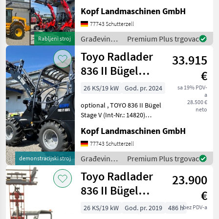
(Int. Nr. 17605)
Kopf Landmaschinen GmbH
Verschiedene Maschinen zu
vermieten - Minibagger -
77743 Schutterzell
Hoflader (Toyo) - JCB Te
Građevinski
Premium Plus trgovac
Rabljeni stroj
strojevi /
Toyo Radlader
33.915
JCB
836 II Bügel
€
Black, 4.
26 KS/19 kW
God. pr. 2024
sa 19% PDV-
a
Steuerkreis
28.500 €
optional , TOYO 836 II Bügel
neto
Stage V (Int-Nr.: 14820)
BLACK Edition, 4.
Kopf Landmaschinen GmbH
Steuerkreis, STVZO-
GutachtenStandard
77743 Schutterzell
Schaufel 110 cm und
Građevinski
Premium Plus trgovac
demonstracijski stroj
Palettengabel
strojevi /
Toyo Radlader
Neumaschine 2024 3, 1
23.900
Toyo
836 II Bügel
€
Stage V 310
26 KS/19 kW
God. pr. 2019
486 h
bez PDV-a
Hubmast