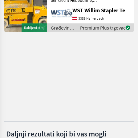
Senkrecht Hebebühne,
Genie
Tragkraft: 200kg, Bauhöhe:
WST Willim Stapler Technik GmbH
1790mm, Građevinski
Manitou
strojevi Građevinska dizala
3386 Hafnerbach
Građevinski
Premium Plus trgovac
Rabljeni stroj
JLG
strojevi /
Grove
Snorkel
Haulotte
Prikaži
sve
(20)
MARKETPLACE
Ponude
Mali
Marketplace
trgovaca
oglasi
Daljnji rezultati koji bi vas mogli