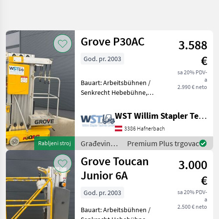
Precizirajte
pretragu
Grove P30AC
3.588
Kategorija
Država
Filtri
4
€
God. pr. 2003
sa 20% PDV-
Prikaži 2
TRENUTNA
Poništi
a
Bauart: Arbeitsbühnen /
STAZA
rezultata
2.990 € neto
Senkrecht Hebebühne,
Izgradnja
Bauhöhe: 1990mm,
Građevinski strojevi
Gradevinski
WST Willim Stapler Technik GmbH
Strojevi
Građevinska dizala
3386 Hafnerbach
Gradevinska
Dizala
Građevinski
Premium Plus trgovac
Rabljeni stroj
strojevi /
Grove
Grove Toucan
3.000
Grove
Junior 6A
ODABERITE
€
KATEGORIJU
God. pr. 2003
sa 20% PDV-
a
Grove
2.500 € neto
Bauart: Arbeitsbühnen /