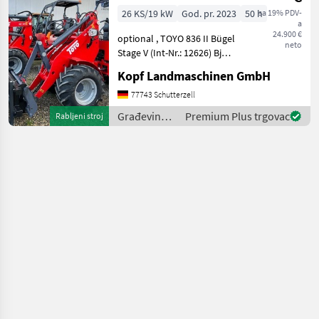
310 Hubmast
26 KS/19 kW
God. pr. 2023
50 h
sa 19% PDV-
a
24.900 €
optional , TOYO 836 II Bügel
neto
Stage V (Int-Nr.: 12626) Bj
2023 ca 50 Betriebsstunden
Kopf Landmaschinen GmbH
3, 10 m Hubhöhe /
Hubmast Allradantrieb
77743 Schutterzell
über Kardanwelle
Građevinski
Premium Plus trgovac
Rabljeni stroj
hydrostatischer Antrieb
strojevi /
Toyo