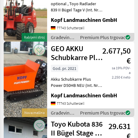
optional , Toyo Radlader
839 II Bügel Tage V (Int. Nr.
13206) TOYO 836 II Bügel
Kopf Landmaschinen GmbH
Stage V Baujahr 2019 486
Betriebsstunden 3, 10 m
77743 Schutterzell
Hubhöhe / Hubmast
Građevinski
Premium Plus trgovac
Rabljeni stroj
Allradantrieb übe
strojevi /
GEO AKKU
2.677,50
Toyo
Schubkarre Plus
€
Power D50HB
God. pr. 2021
sa 19% PDV-
a
NEU
2.250 € neto
Akku Schubkarre Plus
Power D50HB NEU (Int. Nr.
13089) Akku Schubkarre
Kopf Landmaschinen GmbH
Mini Dumper Baujahr 2021
Manufaktur: Plus Power
77743 Schutterzell
Modell: D50HB Engine: B+S
Građevinski
Premium Plus trgovac
Nova mašina
Net weight: 255,
strojevi /
Toyo Kubota 836
29.631
Geo
II Bügel Stage V
€