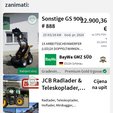
zanimati:
Sonstige GS 900
22.900,36
# 888
€
25 KS/18 kW
God. pr. 2024
sa 19% PDV-
a
19.244 €
1X ARBEITSSCHEINWERFER
neto
(LED)2X DOPPELTWIRKEND
MECHANISCHGEGENGEWICHT
BayWa GMZ SÜD
UNTER DER TRITTGIANT
COMPACT
83104 Schönau
WERKZEUGAUFNAHMEMotor-
Građevinski
Premium Gold trgovac
Rabljeni stroj
Moderner Kubota
strojevi /
JCB Radlader &
Dreizylinderdieselmotor,
Cijena
Sonstige
Typ
Teleskoplader,
na upit
Toyo Hoflader,
Radlader, Teleskoplader,
Min
Hoflader, Minibagger,
Minidumper zu vermieten