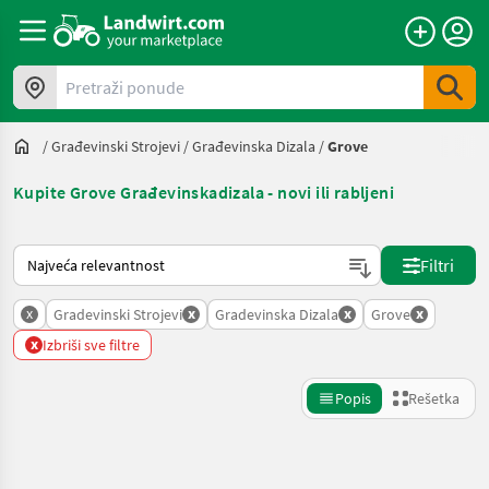
Pretraži ponude
/
Građevinski Strojevi
/
Građevinska Dizala
/
Grove
Kupite Grove Građevinskadizala - novi ili rabljeni
Tako se sortira na Landwirt.com
Filtri
x
x
x
x
Gradevinski Strojevi
Gradevinska Dizala
Grove
x
Izbriši sve filtre
Popis
Rešetka