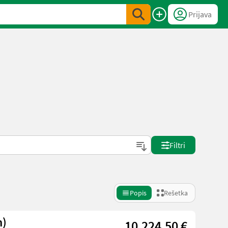
Prijava
Filtri
Popis
Rešetka
60m)
10.224,50 €