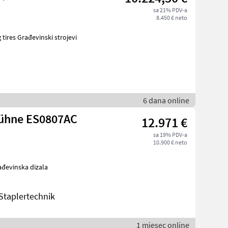
sa 21% PDV-a
8.450 € neto
6 dana online
bühne ES0807AC
12.971 €
sa 19% PDV-a
10.900 € neto
evi Građevinska dizala
taplertechnik
1 mjesec online