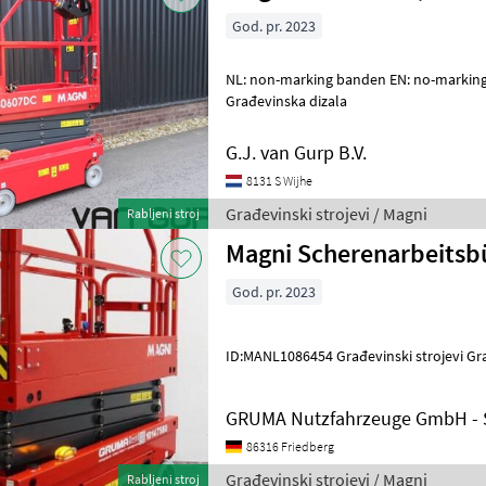
God. pr. 2023
NL: non-marking banden EN: no-marking tires Građevinski strojevi
Građevinska dizala
G.J. van Gurp B.V.
8131 S Wijhe
Građevinski strojevi / Magni
Rabljeni stroj
Magni Scherenarbeits
God. pr. 2023
ID:MANL1086454 Građevinski stroj
GRUMA Nutzfahrzeuge GmbH - S
86316 Friedberg
Građevinski strojevi / Magni
Rabljeni stroj