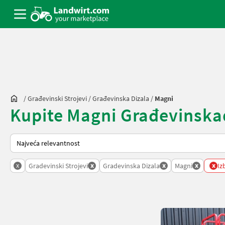
/
Građevinski Strojevi
/
Građevinska Dizala
/
Magni
Kupite Magni Građevinskadiz
Tako se sortira na Landwirt.com
x
x
x
x
x
Gradevinski Strojevi
Gradevinska Dizala
Magni
Izb