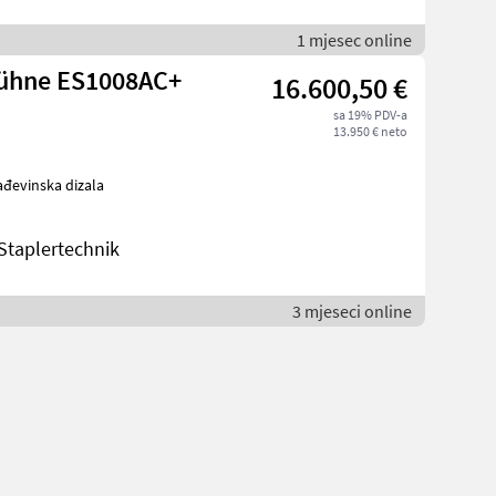
1 mjesec online
bühne ES1008AC+
16.600,50 €
sa 19% PDV-a
13.950 € neto
evi Građevinska dizala
taplertechnik
3 mjeseci online