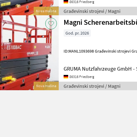
86316 Friedberg
Građevinski strojevi / Magni
Nova mašina
Magni Scherenarbeits
God. pr. 2026
ID:MANL1093698 Građevinski stroj
GRUMA Nutzfahrzeuge GmbH - S
86316 Friedberg
Građevinski strojevi / Magni
Nova mašina