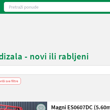
Pretraži ponude
ala - novi ili rabljeni
riši sve filtre
Magni ES0607DC (5.