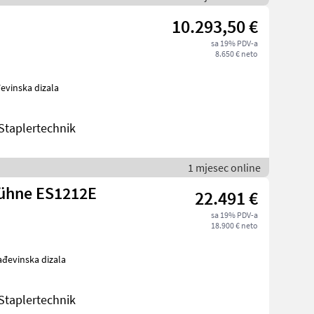
10.293,50 €
sa 19% PDV-a
8.650 € neto
i Građevinska dizala
taplertechnik
1 mjesec online
bühne ES1212E
22.491 €
sa 19% PDV-a
18.900 € neto
evi Građevinska dizala
taplertechnik