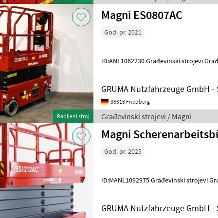
Magni ES0807AC
God. pr. 2021
ID:ANL1062230 Građevinski strojev
GRUMA Nutzfahrzeuge GmbH - S
86316 Friedberg
Građevinski strojevi / Magni
Rabljeni stroj
Magni Scherenarbeits
God. pr. 2025
ID:MANL1092975 Građevinski stroj
GRUMA Nutzfahrzeuge GmbH - S