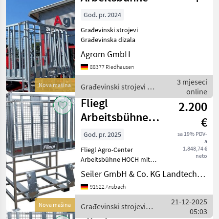
God. pr. 2024
Građevinski strojevi
Građevinska dizala
Agrom GmbH
88377 Riedhausen
3 mjeseci
Nova mašina
Građevinski strojevi /
online
Fliegl
Fliegl
2.200
Arbeitsbühne
€
HOCH mit Euro-
God. pr. 2025
sa 19% PDV-
a
Aufnahme
1.848,74 €
Fliegl Agro-Center
neto
Arbeitsbühne HOCH mit
seitlichem Einstieg,
Seiler GmbH & Co. KG Landtechnik
vollverzinkt Art.-Nr.
91522 Ansbach
ABHFLI000005V - 1.570 x 920
x 1.100 mm - Euronorm-
21-12-2025
Nova mašina
Građevinski strojevi /
Aufnahme - incl.
05:03
Fliegl
Werkzeugablage