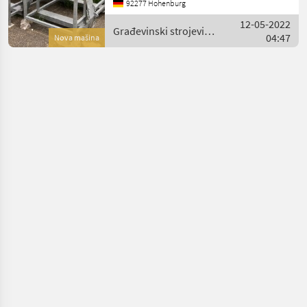
92277 Hohenburg
12-05-2022
Građevinski strojevi /
04:47
Nova mašina
Fliegl