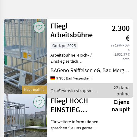
Precizirajte
pretragu
Fliegl
2.300
Kategorija
Država
Filtri
4
Arbeitsbühne
€
Prikaži
God. pr. 2025
sa 19% PDV-
TRENUTNA
Poništi
11
a
STAZA
1.932,77 €
Arbeitsbühne »Hoch« /
rezultata
neto
Einstieg seitlich
Izgradnja
1570x920x1100 mm /
BAGeno Raiffeisen eG, Bad Mergentheim
Gradevinski
Euronormaufnahme /
Strojevi
97980 Bad Mergentheim
verzinkt » Korb (L x B x H):
Gradevinska
1570 x 920 x 1100 mm »
22 dana
Dizala
Nova mašina
Građevinski strojevi /
Gesamtmaße (L x B x H):
online
Fliegl
Fliegl
1880 x 1280
Fliegl HOCH
Cijena
EINSTIEG
na upit
ODABERITE
KATEGORIJU
SEITLICH
Für weitere Informationen
Fliegl
sprechen Sie uns gerne
an.Wir sprechen