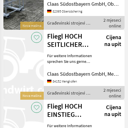
Genie
Deutsch;We speak
Claas Südostbayern GmbH, Obersöchering
English.Der Preis ist für den
82395 Obersöchering
dargestellten Zustand
Manitou
2 mjeseci
gültig. Die Angaben in der
Građevinski strojevi /
online
Besc
Nova mašina
JLG
Fliegl
Fliegl HOCH
Cijena
Snorkel
SEITLICHER
na upit
EINSTIG
Haulotte
Für weitere Informationen
sprechen Sie uns gerne
Prikaži
an.Wir sprechen DeutschWe
sve
speak EnglishDer Preis ist
Claas Südostbayern GmbH, Mengkofen
(19)
für den dargestellten
84152 Mengkofen
Zustand gültig. Die
MODEL
2 mjeseci
Angaben in der Beschr
Građevinski strojevi /
online
Nova mašina
Fliegl
Fliegl HOCH
Cijena
Arbeitsbühne
EINSTIEG
na upit
SEITLICH
MARKETPLACE
Für weitere Informationen