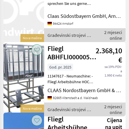
sprechen Sie uns gerne
Ponude
Mali
Marketplace
an.Wir sprechen DeutschWe
trgovaca
oglasi
speak EnglishDer Preis ist
Claas Südostbayern GmbH, Arnstorf
für den dargestellten
94424 Arnstorf
Zustand gültig. Die
2 mjeseci
Angaben in der Beschr
Građevinski strojevi /
online
Nova mašina
Fliegl
Fliegl
2.368,10
ABHFLI000005V
€
ARBEITSBÜH.
God. pr. 2025
sa 19% PDV-
a
HOCH
1.990 € neto
11347617 - Neumaschine: -
Fliegl Arbeitsbühne HOCH,
Einstieg seitlich
CLAAS Nordostbayern GmbH & Co. KG, Altenstadt
Artikelnummer:
92665 Altenstadt a.d. Waldnaab
ABHFLI000005V - Baujahr:
2025 - EURO-Aufnahme;
2 mjeseci
Nova mašina
Građevinski strojevi /
Vollverzinkt; EG-
online
Fliegl
Vorzertifiziert;
Fliegl
Cijena
Arbeitsbühne
na upit