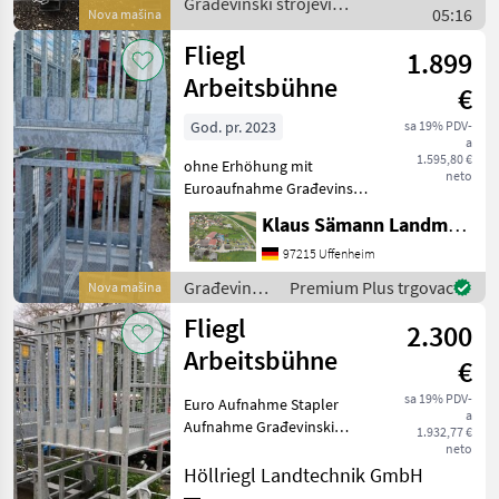
Građevinski strojevi /
05:16
Nova mašina
Fliegl
Fliegl
1.899
Arbeitsbühne
€
God. pr. 2023
sa 19% PDV-
a
1.595,80 €
ohne Erhöhung mit
neto
Euroaufnahme Građevinski
strojevi Građevinska dizala
Klaus Sämann Landmaschinen Fachbetrieb GmbH
97215 Uffenheim
Građevinski
Premium Plus trgovac
Nova mašina
strojevi /
Fliegl
2.300
Fliegl
Arbeitsbühne
€
sa 19% PDV-
Euro Aufnahme Stapler
a
Aufnahme Građevinski
1.932,77 €
strojevi Građevinska dizala
neto
Höllriegl Landtechnik GmbH