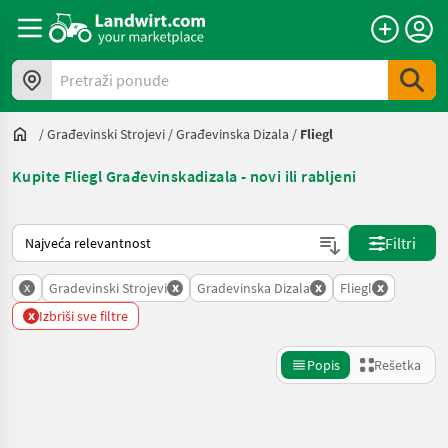
Pretraži ponude
/
Građevinski Strojevi
/
Građevinska Dizala
/
Fliegl
Kupite Fliegl Građevinskadizala - novi ili rabljeni
Tako se sortira na Landwirt.com
Filtri
x
x
x
x
Gradevinski Strojevi
Gradevinska Dizala
Fliegl
x
Izbriši sve filtre
Popis
Rešetka