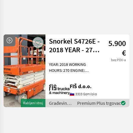
Snorkel S4726E -
5.900
2018 YEAR - 270
€
HOURS - 10M
bez PDV-a
YEAR: 2018 WORKING
HOURS: 270 ENGINE:
ELETRIC WEIGHT 2216KG
LIFT HEIGHT 7.75M
FIŠ d.o.o.
WORKING HEIGHT 9.75M
CAPACITY 230KG
3303 Gomilsko
TRANSPORT DIMENSIONS
Građevinski
Premium Plus trgovac
Rabljeni stroj
230X122X230CM TOP CON
strojevi /
Snorkel