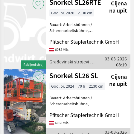
Snorkel SL26RTE
Cijena
Snorkel
na upit
God. pr. 2026
2130 cm
Bauart: Arbeitsbühnen /
Scherenarbeitsbühne,
Tragkraft: 680kg, Bauhöhe:
Pfitscher Staplertechnik GmbH
2600mm,
Sonderausstattungbeschreibung:
6068 Mils
Joysticksteuerung, Allrad,
03-03-2026
vollautomatischen
Građevinski strojevi /
08:19
Rabljeni stroj
Ausnivel
Snorkel
Snorkel SL26 SL
Cijena
na upit
God. pr. 2024
70 h
2130 cm
Bauart: Arbeitsbühnen /
Scherenarbeitsbühne,
Tragkraft: 680kg, Bauhöhe:
Pfitscher Staplertechnik GmbH
2600mm,
Sonderausstattungbeschreibung:
6068 Mils
Joysticksteuerung, Allrad,
03-03-2026
vollautomatischen