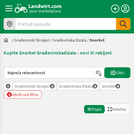
Pretraži ponude
/
Građevinski Strojevi
/
Građevinska Dizala
/
Snorkel
Kupite Snorkel Građevinskadizala - novi ili rabljeni
Tako se sortira na Landwirt.com
Filtri
x
x
x
x
Gradevinski Strojevi
Gradevinska Dizala
Snorkel
x
Izbriši sve filtre
Popis
Rešetka