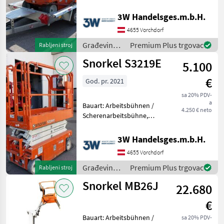
Genie
2200mm, Beschreibung:
3W Handelsges.m.b.H.
Snorkel S4726E
Manitou
Scherenarbeitsbühne inkl.
4655 Vorchdorf
Transportanhänger
Građevinski
Premium Plus trgovac
Rabljeni stroj
JLG
""SONDERPRE
strojevi /
Snorkel S3219E
5.100
Snorkel
Haulotte
€
God. pr. 2021
Fliegl
sa 20% PDV-
a
Bauart: Arbeitsbühnen /
4.250 € neto
Prikaži
Scherenarbeitsbühne,
sve
Tragkraft: 272kg,
(19)
Građevinski strojevi
3W Handelsges.m.b.H.
Građevinska dizala
MARKETPLACE
4655 Vorchdorf
Građevinski
Premium Plus trgovac
Rabljeni stroj
Ponude
Mali
Marketplace
strojevi /
trgovaca
oglasi
Snorkel MB26J
22.680
Snorkel
€
Bauart: Arbeitsbühnen /
sa 20% PDV-