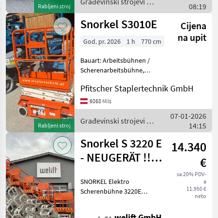
Građevinski strojevi /
08:19
Rabljeni stroj
Ausnivel
Snorkel
Snorkel S3010E
Cijena
na upit
God. pr. 2026
1 h
770 cm
Bauart: Arbeitsbühnen /
Scherenarbeitsbühne,
Tragkraft: 227kg, Bauhöhe:
Pfitscher Staplertechnik GmbH
1800mm, Batterie: Bj. 2026
24V 105Ah Zustand: Neu,
6068 Mils
Sonderausstattungbeschreibung:
07-01-2026
Vielseitig
Građevinski strojevi /
14:15
Rabljeni stroj
Snorkel
Snorkel S 3220 E
14.340
- NEUGERÄT !!! -
€
8,1 m
sa 20% PDV-
SNORKEL Elektro
a
Arbeitshöhe !!!
11.950 €
Scherenbühne 3220E
neto
✅NEUGERÄT !!! ✅SOFORT
VERFÜGBAR !!! max.
welift GmbH