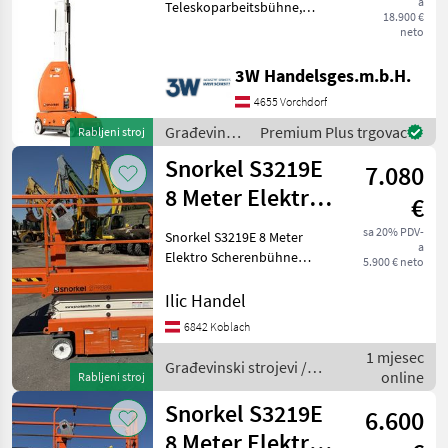
a
Teleskoparbeitsbühne,
18.900 €
Tragkraft: 215kg,
neto
Beschreibung: Vielseitig
einsetzbarer, robuster
3W Handelsges.m.b.H.
Mastlift In voller Höhe
4655 Vorchdorf
fahrbar Extra-schmal
(100cm)
Građevinski
Premium Plus trgovac
Rabljeni stroj
strojevi /
Snorkel S3219E
7.080
Snorkel
8 Meter Elektro
€
Scherenbühne
sa 20% PDV-
Snorkel S3219E 8 Meter
a
Elektro Scherenbühne
5.900 € neto
Plattformhöhe 5, 8 meter
Eigengewicht 1564 kg
Ilic Handel
Baujahr 08/2016 Stunden
6842 Koblach
1537 Guter Algeminer
1 mjesec
Zustand Sofort Einsatzbe
Građevinski strojevi /
online
Rabljeni stroj
Snorkel
Snorkel S3219E
6.600
8 Meter Elektro