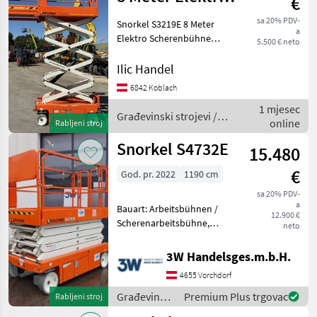
€
Scherenbühne
sa 20% PDV-
Snorkel S3219E 8 Meter
a
Elektro Scherenbühne
5.500 € neto
Plattformhöhe 5, 8 meter
Eigengewicht 1564 kg
Ilic Handel
Baujahr 08/2016 Stunden
6842 Koblach
1537 Guter Algeminer
1 mjesec
Zustand Sofort Einsatzbe
Građevinski strojevi /
online
Rabljeni stroj
Snorkel
Snorkel S4732E
15.480
€
God. pr. 2022
1190 cm
sa 20% PDV-
a
Bauart: Arbeitsbühnen /
12.900 €
Scherenarbeitsbühne,
neto
Tragkraft: 350kg, Batterie:
24V , Bereifung vorne: Non
3W Handelsges.m.b.H.
Marking , Bereifung hinten:
4655 Vorchdorf
Non Marking ,
Beschreibung: Ein wahr
Građevinski
Premium Plus trgovac
Rabljeni stroj
strojevi /