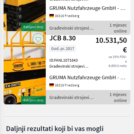
Genie
Građevinska dizala
GRUMA Nutzfahrzeuge GmbH - Staplertechnik
Manitou
86316 Friedberg
1 mjesec
Rabljeni stroj
Građevinski strojevi /
JLG
online
JCB
JCB 8.30
10.531,50
Snorkel
€
God. pr. 2017
Haulotte
sa 19% PDV-
ID:FANL1071643
a
Građevinski strojevi
8.850 € neto
Prikaži
Građevinska dizala
sve
GRUMA Nutzfahrzeuge GmbH - Staplertechnik
(19)
86316 Friedberg
MARKETPLACE
1 mjesec
Građevinski strojevi /
online
Rabljeni stroj
Ponude
Mali
JCB
Marketplace
trgovaca
oglasi
Daljnji rezultati koji bi vas mogli