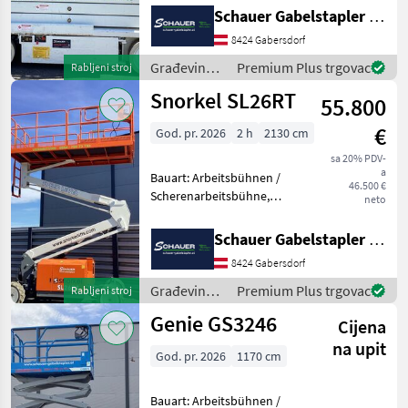
7920mm, Batterie: Trojan
Schauer Gabelstapler GmbH
PzS 6V 225Ah Zustand: 60 -
8424 Gabersdorf
80%, Bereifung vorne:
Vollgummi Einfach 8
Građevinski
Premium Plus trgovac
Rabljeni stroj
strojevi /
Snorkel SL26RT
55.800
JLG
€
God. pr. 2026
2 h
2130 cm
sa 20% PDV-
a
Bauart: Arbeitsbühnen /
46.500 €
Scherenarbeitsbühne,
neto
Tragkraft: 680kg, Hubhöhe:
8000mm, Bauhöhe:
Schauer Gabelstapler GmbH
2600mm, Batterie: Starter
8424 Gabersdorf
12V , Sonderausstattung: CE
Zertifikat, Edelstahl
Građevinski
Premium Plus trgovac
Rabljeni stroj
strojevi /
Genie GS3246
Cijena
Snorkel
na upit
God. pr. 2026
1170 cm
Bauart: Arbeitsbühnen /