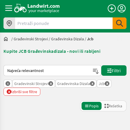
Pretraži ponude
/
Građevinski Strojevi
/
Građevinska Dizala
/
Jcb
Kupite JCB Građevinskadizala - novi ili rabljeni
Tako se sortira na Landwirt.com
Filtri
x
x
x
x
Gradevinski Strojevi
Gradevinska Dizala
Jcb
x
Izbriši sve filtre
Popis
Rešetka