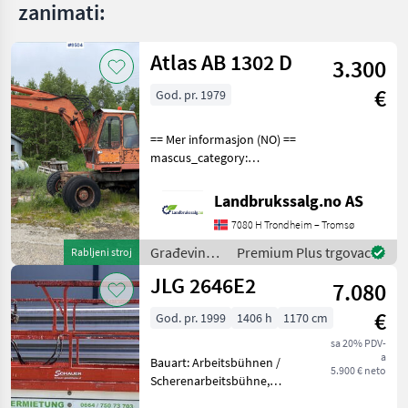
zanimati:
Atlas AB 1302 D
3.300
€
God. pr. 1979
== Mer informasjon (NO) ==
mascus_category:
excavators Please provide
reference number upon
Landbrukssalg.no AS
request: 9504 See
7080 H Trondheim – Tromsø
en.landbrukssalg.no/9504
for more images Specificati
Građevinski
Premium Plus trgovac
Rabljeni stroj
strojevi /
JLG 2646E2
7.080
Atlas
€
God. pr. 1999
1406 h
1170 cm
sa 20% PDV-
a
Bauart: Arbeitsbühnen /
5.900 € neto
Scherenarbeitsbühne,
Tragkraft: 340kg, Hubhöhe: