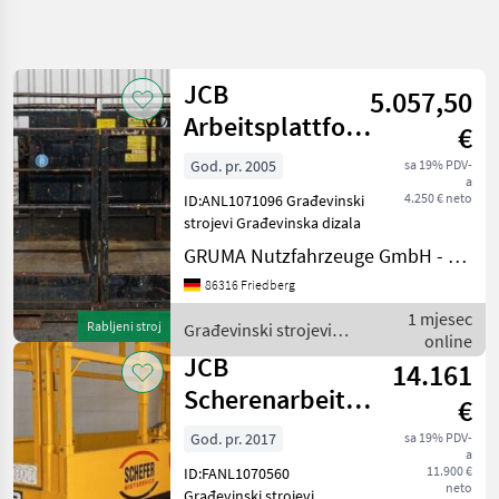
Precizirajte
pretragu
JCB
5.057,50
Kategorija
Država
Filtri
4
Arbeitsplattform
€
1321A
God. pr. 2005
sa 19% PDV-
Prikaži 3
TRENUTNA
Poništi
a
STAZA
rezultata
4.250 € neto
ID:ANL1071096 Građevinski
strojevi Građevinska dizala
Izgradnja
GRUMA Nutzfahrzeuge GmbH - Staplertechnik
Gradevinski
Strojevi
86316 Friedberg
Gradevinska
1 mjesec
Dizala
Rabljeni stroj
Građevinski strojevi /
online
JCB
Jcb
JCB
14.161
Scherenarbeitsbühne
ODABERITE
€
KATEGORIJU
10.1
God. pr. 2017
sa 19% PDV-
a
JCB
11.900 €
ID:FANL1070560
neto
Građevinski strojevi