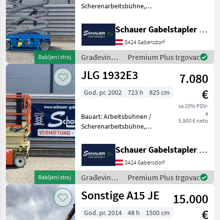
Scherenarbeitsbühne,
Tragkraft: 318kg, Hubhöhe:
9600mm, Bauhöhe:
Schauer Gabelstapler GmbH
2530mm, Batterie: Trojan 6V
8424 Gabersdorf
228Ah Zustand: Neu,
Bereifung vorne: Vollgummi
Građevinski
Premium Plus trgovac
Rabljeni stroj
E
strojevi /
JLG 1932E3
7.080
Genie
€
God. pr. 2002
723 h
825 cm
sa 20% PDV-
a
Bauart: Arbeitsbühnen /
5.900 € neto
Scherenarbeitsbühne,
Tragkraft: 230kg, Hubhöhe:
5800mm, Bauhöhe:
Schauer Gabelstapler GmbH
2135mm, Batterie: Trojan
8424 Gabersdorf
PzS 24V Zustand: Neu,
Bereifung vorne: Bandagen
Građevinski
Premium Plus trgovac
Rabljeni stroj
Ein
strojevi /
Sonstige A15 JE
15.000
JLG
€
God. pr. 2014
48 h
1500 cm