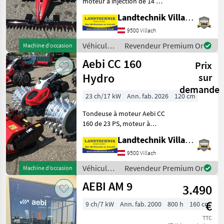
moteur à injection de 14 PS,
couple accru de 20 % par
Landtechnik Villach GmbH
rapport au modèle
précédent, boîte de vitesses
9500 Villach
électrique pour le confort
Véhicules
Revendeur Premium Or
Machine d’occasion
des jeunes et
agricoles
Aebi CC 160
Prix
à moteur /
Aebi
Hydro
sur
demande
23 ch/17 kW
Ann. fab. 2026
120 cm
Tondeuse à moteur Aebi CC
160 de 23 PS, moteur à
injection 2 cylindres avec
Landtechnik Villach GmbH
démarreur électrique, écran
graphique HMI Premium au
9500 Villach
design renouvelé, avec
Véhicules
Revendeur Premium Or
Machine d’occasion
écran de régl
agricoles
AEBI AM 9
3.490
à moteur /
Aebi
€
9 ch/7 kW
Ann. fab. 2000
800 h
160 cm
TTC