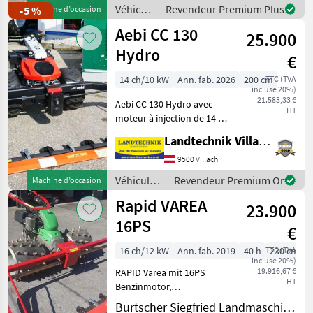
Service durchgeführt, (A)
Véhicules
Revendeur Premium Plus
-5 %
Machine d’occasion
Lame double, , Véhicules
agricoles
Aebi CC 130
agricoles à
25.900
à
moteur /
Hydro
€
Brielmaier
14 ch/10 kW
Ann. fab. 2026
200 cm
TTC (TVA
incluse 20%)
21.583,33 €
Aebi CC 130 Hydro avec
HT
moteur à injection de 14 PS,
couple accru de 20 % par
Landtechnik Villach GmbH
rapport au modèle
précédent, commande
9500 Villach
électrique pour le confort
Véhicules
Revendeur Premium Or
Machine d’occasion
des jeunes et des moins
agricoles
Rapid VAREA
23.900
à moteur /
Aebi
16PS
€
16 ch/12 kW
Ann. fab. 2019
40 h
TTC (TVA
230 cm
incluse 20%)
19.916,67 €
RAPID Varea mit 16PS
HT
Benzinmotor,
Hydrostatischem
Burtscher Siegfried Landmaschinen