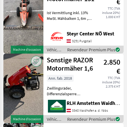
€
Köppl
TTC (TVA
Ist Vermittlung inkl. 13%
incluse 20%)
1.000 € HT
MwSt. Mähbalken 1, 6m ,
Zwillingsräder , 3Gänge
vorwärts , 1 Rückwärtsgang
Steyr Center NÖ West
Véhicules agricoles à
moteur Motoculteurs
3251 Purgstall
Véhicules
Revendeur Premium Plus
Machine d’occasion
agricoles
Sonstige RAZOR
2.850
à
moteur /
Motormäher 1,6
€
Reform
Ann. fab. 2018
TTC (TVA
incluse 20%)
2.375 € HT
Zwillingsräder,
Differenzialsperre
Lenkholm Verstellung
RLH Amstetten Waidhofen/Ybbs
Freischnittbalken 1, 6m 3
Gänge Bj.2018 Véhicules
3340 Waidhofen a. d. Ybbs
agricoles à moteur
Véhicules
Revendeur Premium Plus
Machine d’occasion
Motoculteurs
agricoles