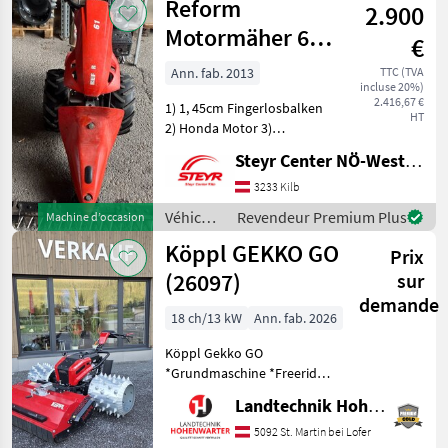
Reform
2.900
à
moteur /
Motormäher 617
€
Sonstige
D
Ann. fab. 2013
TTC (TVA
incluse 20%)
2.416,67 €
1) 1, 45cm Fingerlosbalken
HT
2) Honda Motor 3)
Bereifung 16x6.50-8 4)
Steyr Center NÖ-West - Standort Kilb
Ersatzmesser Véhicules
agricoles à moteur
3233 Kilb
Motoculteurs
Véhicules
Revendeur Premium Plus
Machine d’occasion
agricoles
Köppl GEKKO GO
Prix
à
moteur /
(26097)
sur
Reform
demande
18 ch/13 kW
Ann. fab. 2026
Köppl Gekko GO
*Grundmaschine *Freeride-
Trittbrett *2 Scheinwerfer
Landtechnik Hohenwarter GmbH
*Bereifung und
Anbaugeräte auf Anfrage
5092 St. Martin bei Lofer