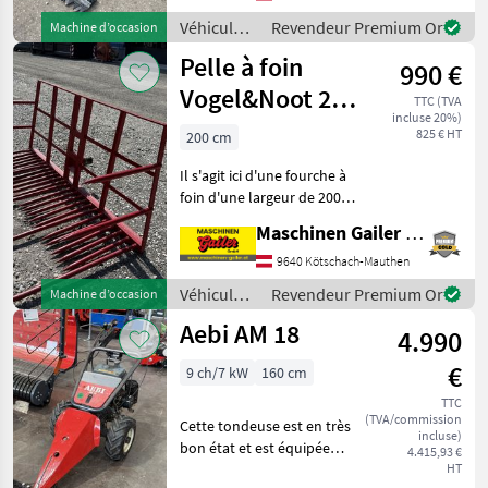
hydrostatique indépendant
pour chaque roue * Avec
Véhicules
Revendeur Premium Or
Machine d’occasion
agricoles
Pelle à foin
990 €
à moteur /
Aebi
Vogel&Noot 200
TTC (TVA
incluse 20%)
cm
825 € HT
200 cm
Il s'agit ici d'une fourche à
foin d'une largeur de 200
cm. Cette fourche est
Maschinen Gailer GmbH
compatible avec le modèle
Vogel & Noot Jet. Elle
9640 Kötschach-Mauthen
comporte 5 dents longues
Véhicules
Revendeur Premium Or
Machine d’occasion
et 20 dents c
agricoles
Aebi AM 18
4.990
à moteur /
Vogel&Noot
€
9 ch/7 kW
160 cm
TTC
(TVA/commission
Cette tondeuse est en très
incluse)
bon état et est équipée
4.415,93 €
d'une barre de coupe de
HT