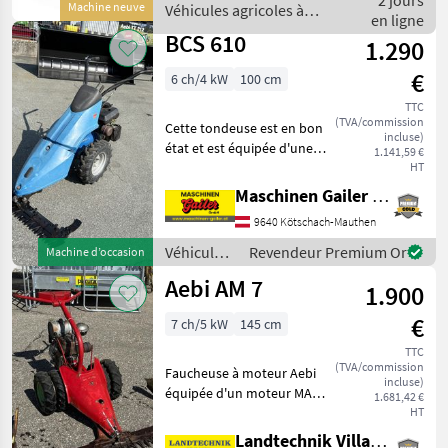
2 jours
Machine neuve
Véhicules agricoles à
leistungsstarke,
en ligne
moteur / Sonstige
ferngesteuerte
BCS 610
1.290
€
6 ch/4 kW
100 cm
TTC
(TVA/commission
Cette tondeuse est en bon
incluse)
état et est équipée d'une
1.141,59 €
barre de mulching de 100
HT
cm, d'un moteur ACME 4
Maschinen Gailer GmbH
temps et de roues
9640 Kötschach-Mauthen
pneumatiques. Elle a été
révisée dans notre ate
Véhicules
Revendeur Premium Or
Machine d’occasion
agricoles
Aebi AM 7
1.900
à moteur /
BCS
€
7 ch/5 kW
145 cm
TTC
(TVA/commission
Faucheuse à moteur Aebi
incluse)
équipée d'un moteur MAG 4
1.681,42 €
temps, boîte de vitesses à 2
HT
vitesses avant et 1 vitesse
Landtechnik Villach GmbH