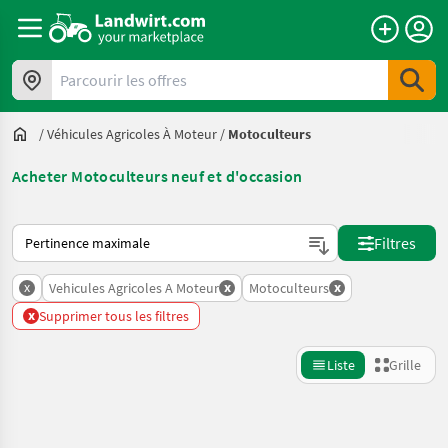
Parcourir les offres
/
Véhicules Agricoles À Moteur
/
Motoculteurs
Acheter Motoculteurs neuf et d'occasion
Voici comment les annonces sont triées sur Landwirt.com
Filtres
x
x
x
Vehicules Agricoles A Moteur
Motoculteurs
x
Supprimer tous les filtres
Liste
Grille