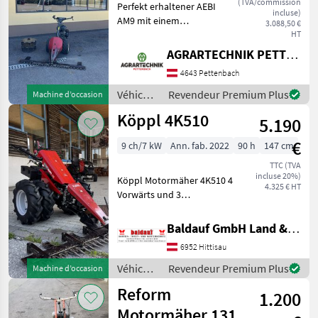
(TVA/commission
Perfekt erhaltener AEBI
incluse)
AM9 mit einem
3.088,50 €
Freischnittbalken 1, 60m
HT
sofort Einsatzbereit
AGRARTECHNIK PETTENBACH GMBH
inklusive Gitterräder zu den
4643 Pettenbach
Gummiräder 4x
Ersatzmesser sind dabei
Véhicules
Revendeur Premium Plus
Machine d’occasion
Type de mote
agricoles
Köppl 4K510
5.190
à
moteur /
€
9 ch/7 kW
Ann. fab. 2022
90 h
147 cm
Aebi
TTC (TVA
incluse 20%)
Köppl Motormäher 4K510 4
4.325 € HT
Vorwärts und 3
Rückwärtsgänge,
zuschaltbare
Baldauf GmbH Land & Forsttechnik - Kommunal & Gartengeräte
Differentialsperre, 4 Takt
6952 Hittisau
Subaru Benzinmotor mit 9
PS, Kraftstoffpumpe,
Véhicules
Revendeur Premium Plus
Machine d’occasion
Werkzeugkasten, 5.00-10
agricoles
Reform
1.200
à
moteur /
Motormäher 131