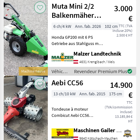
agricoles
Muta Mini 2/2
Mähantrieb mit 130,
3.000
à
moteur /
Balkenmäher
€
Muta
Motormäher
6 ch/4 kW
Ann. fab. 2026
102 cm
TTC (TVA
incluse 20%)
2.500 € HT
Honda GP200 mit 6 PS
Getriebe aus Stahlguss mit
2 Vorwärts- und 2
Malzer Landtechnik
Retourgängen Bereifung
4.00 - 8 Lenkholm 180 °
4631 Krenglbach / Wels
drehbar, höhen- und
Véhicules
Revendeur Premium Plus
Machine neuve
seitenverstellbar Exzenter-
agricoles
Aebi CC56
M
14.900
à
moteur /
€
13 ch/10 kW
Ann. fab. 2015
175 cm
Muta
TTC
(TVA/commission
Tondeuse à moteur
incluse)
Combicut Aebi CC56
13.185,84 €
d'occasion * Moteur Honda
HT
GX390 à essence de 13 PS, 1
Maschinen Gailer GmbH
cylindre * Entraînement
9640 Kötschach-Mauthen