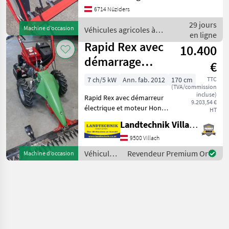
Fahrantrieb,
6714 Nüziders
Radausschaltung, Holmen
und Lenkhebellenkung
29 jours
Machine d’occasion
Véhicules agricoles à
auch sperrbar,
en ligne
moteur / Rapid
Stachelwalzen Stahl 4-
Rapid Rex avec
10.400
Reihig. Grundmasch
démarrage
€
électrique
7 ch/5 kW
Ann. fab. 2012
170 cm
TTC
(TVA/commission
incluse)
Rapid Rex avec démarreur
9.203,54 €
électrique et moteur Honda
HT
4 temps, tondeuse à
Landtechnik Villach GmbH
moteur hydraulique, pneus
en caoutchouc, barre de
9500 Villach
coupe de 1, 70 m avec 2
Véhicules
Revendeur Premium Or
Machine d’occasion
semelles de glisseme
agricoles
à moteur /
Rapid