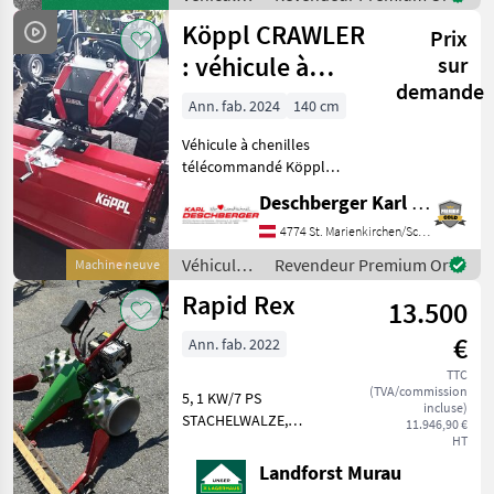
agricoles
Köppl CRAWLER
Prix
à moteur /
Reform
: véhicule à
sur
demande
chenilles
Ann. fab. 2024
140 cm
télécommandé
Véhicule à chenilles
télécommandé Köppl
CRAWLER équipé d'un
Deschberger Karl Landtechnik GesmbH & Co KG
moteur à essence 4 temps
(17, 2 kW / 23, 4 ch) Moteur
4774 St. Marienkirchen/Schärding
EFI 2 cylindres avec
Véhicules
Revendeur Premium Or
Machine neuve
démarrage électrique,
agricoles
Rapid Rex
transmissi
13.500
à moteur /
Köppl
€
Ann. fab. 2022
TTC
(TVA/commission
5, 1 KW/7 PS
incluse)
STACHELWALZE,
11.946,90 €
GUMMINOPPEN BREITE
HT
STACHELRAD 335MM
Landforst Murau
MESSERANTRIEB IM ÖLBAD