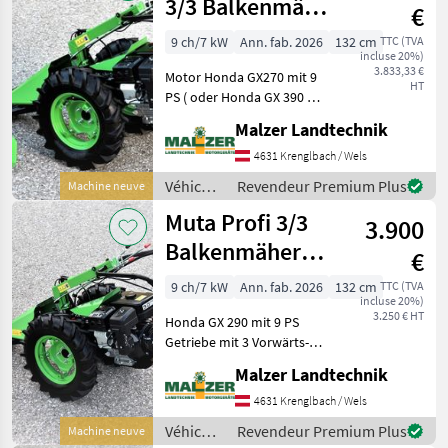
moteur /
3/3 Balkenmäher
€
Reform
Motormäher
9 ch/7 kW
Ann. fab. 2026
132 cm
TTC (TVA
incluse 20%)
3.833,33 €
Motor Honda GX270 mit 9
HT
PS ( oder Honda GX 390 mit
11 PS) Getriebe mit 4
Malzer Landtechnik
Vorwärts- und 3
Retourgängen Lenkbremse
4631 Krenglbach / Wels
mit Differentialsperre
Véhicules
Revendeur Premium Plus
Machine neuve
Lenkholm 180 ° drehbar, hö
agricoles
Muta Profi 3/3
3.900
à
moteur /
Balkenmäher
€
Muta
Motormäher
9 ch/7 kW
Ann. fab. 2026
132 cm
TTC (TVA
incluse 20%)
3.250 € HT
Honda GX 290 mit 9 PS
Getriebe mit 3 Vorwärts-
und 3 Retourgängen
Malzer Landtechnik
Lenkholm 180 ° drehbar,
höhen- und
4631 Krenglbach / Wels
seitenverstellbar
Véhicules
Revendeur Premium Plus
Machine neuve
Feststellbremse Ölbad-