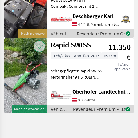
Compakt Comfort mit 2
Zylinder V-Twin 4-Takt-
Deschberger Karl Landtechnik GesmbH & Co KG
Benzinmotor 16, 2 PS/11.9
kW mit Handstart und
4774 St. Marienkirchen/Schärding
Kraftstoffförderpumpe (bis
Véhicules
Revendeur Premium Or
Machine neuve
40° Hangneigung), Drehgriff
agricoles
Rapid SWISS
m
11.350
à moteur /
Köppl
€
9 ch/7 kW
Ann. fab. 2015
160 cm
TVA non
applicable
sehr gepflegter Rapid SWISS
Motormäher 9 PS ROBIN
Motor NEU -
hydrostatischer
Oberhofer Landtechnik GmbH
Fahrantrieb - aktive
6130 Schwaz
Holmlenkung -
Stachelwalzen 3-reihig -
Véhicules
Revendeur Premium Plus
Machine d’occasion
Freischnittbalken 16
agricoles
à
moteur /
Rapid