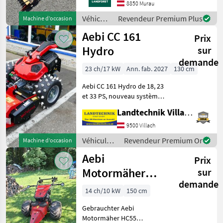
8850 Murau
GELAGERT MIT
ÜBERLASTSICHERUNG
Véhicules
Revendeur Premium Plus
Machine d’occasion
FINGERBALKEN 1, 60M Um
agricoles
Aebi CC 161
Ihnen unnötige Wartezeite
Prix
à
moteur /
Hydro
sur
Rapid
demande
23 ch/17 kW
Ann. fab. 2027
130 cm
Aebi CC 161 Hydro de 18, 23
et 33 PS, nouveau système
d'entraînement breveté,
Landtechnik Villach GmbH
déport d'essieu de 30 cm,
réglage du guidon à 2
9500 Villach
positions, avec écran et
Véhicules
Revendeur Premium Or
Machine d’occasion
direction élec
agricoles
Aebi
Prix
à moteur /
Aebi
Motormäher
sur
demande
HC55 1,50m
14 ch/10 kW
150 cm
Balken,
Gebrauchter Aebi
Privatverkauf
Motormäher HC55