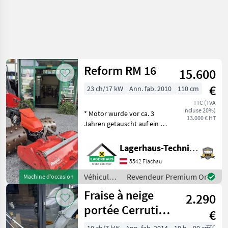
Reform RM 16
15.600
€
23 ch/17 kW
Ann. fab. 2010
110 cm
TTC (TVA
incluse 20%)
* Motor wurde vor ca. 3
13.000 € HT
Jahren getauscht auf ein 23
PS Modell * inkl. 4 reihige
Eisenstachelwalzen * inkl.
Lagerhaus-Technik Flachau
Mulcher 110cm Breit Bj.:
5542 Flachau
2019 Wir bitten telefoni
Véhicules
Revendeur Premium Or
Machine d’occasion
agricoles
Fraise à neige
2.290
à moteur /
Reform
portée Cerruti
€
DX 900
TTC