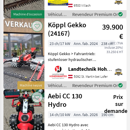
arrière, barre de coupe de 1,
9500 Villach
45 m avec planche
d'andainage
Véhicules
Revendeur Premium Or
Machine d’occasion
agricoles
Köppl Gekko
39.900
à moteur /
Aebi
(24167)
€
23 ch/17 kW
Ann. fab. 2024
238 cm
TTC (TVA
incluse 20%)
33.250 € HT
Köppl Gekko > Fahrantrieb:
stufenloser hydraulischer
Fahrantrieb mittels zwei
Landtechnik Hohenwarter GmbH
proportional gesteuerten
Hydraulikpumpen > Easy-
5092 St. Martin bei Lofer
Drive: elektrische
Véhicules
Revendeur Premium Or
Machine neuve
Geschwindigkeitsver
agricoles
Aebi CC 130
Prix
à moteur /
Köppl
Hydro
sur
demande
14 ch/10 kW
Ann. fab. 2026
190 cm
Aebi CC 130 Hydro avec