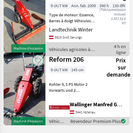
9 ch/7 kW
Ann. fab. 2009
390 h
130 cm
TTC
(TVA/commission
incluse)
Type de moteur: Essence,
2.557,52 €
Barres à doigt Véhicules
HT
agricoles à moteur
Landtechnik Winter
Motoculteurs
3920 Groß Gerungs
4 h en
Machine d’occasion
Véhicules agricoles à
ligne
moteur / Vogel&Noot
Reform 206
Prix
sur
9 ch/7 kW
145 cm
demande
Kohler 9, 5 PS Motor 2
Vorwärts und 2
Rückwärtsgänge
Feststellbremse Räder
Wallinger Manfred GmbH.
NEU!!! 400-10 Fingerbalken
5441 Abtenau
1, 45m Type de moteur:
Essence, , , Barres à doigt, :, :
Véhicules
Revendeur Premium Plus
Machine d’occasion
Véhicul
agricoles