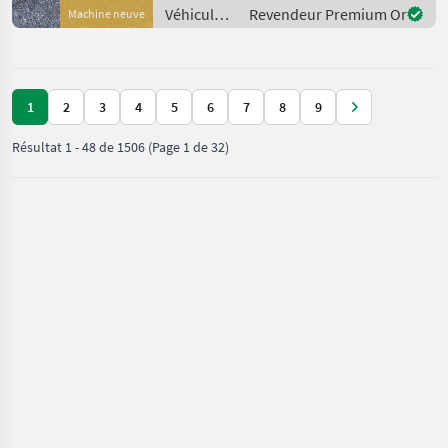
Nachstehend finden Sie
Véhicules
Revendeur Premium Or
Machine neuve
ähnliche Suchbegriffe und
agricoles
alternati
à moteur /
Köppl
1
2
3
4
5
6
7
8
9
Résultat
1
-
48
de
1506
(Page 1 de 32)