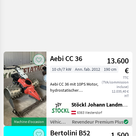
Aebi CC 36
13.600
€
10 ch/7 kW
Ann. fab. 2012
190 cm
TTC
(TVA/commission
Aebi CC 36 mit 10PS Motor,
incluse)
hydrostatischer
12.035,40 €
Fahrantrieb, 4 reihige
HT
Stachelwalzen, Mähbalken
Stöckl Johann Landmaschinen GesmbH & Co KG
1, 90m mit Aussenschuhe,
6363 Westendorf
Radausschaltung und
Parkbremse, Standort
Véhicules
Revendeur Premium Plus
Machine d’occasion
Westendor
agricoles
Bertolini B52
1.500
à