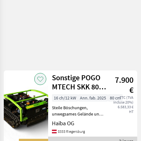
à
moteur /
Reform
Sonstige POGO
7.900
MTECH SKK 80
€
Mähraupe
16 ch/12 kW
Ann. fab. 2025
80 cm
TTC (TVA
incluse 20%)
6.583,33 €
Steile Böschungen,
HT
unwegsames Gelände und
schwer erreichbare Flächen
Haiba OG
sicher und komfortabel
8333 Riegersburg
mähen. Der POGO MTECH
SKK 80 ist eine