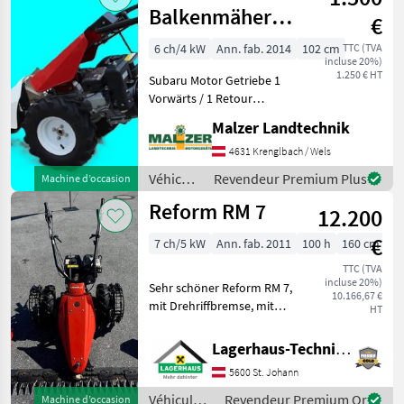
moteur /
Balkenmäher
€
Aebi
Motormäher
6 ch/4 kW
Ann. fab. 2014
102 cm
TTC (TVA
incluse 20%)
1.250 € HT
Subaru Motor Getriebe 1
Vorwärts / 1 Retour
Fingerloser Balken 102 cm
Malzer Landtechnik
Topzustand Véhicules
agricoles à moteur
4631 Krenglbach / Wels
Motoculteurs
Véhicules
Revendeur Premium Plus
Machine d’occasion
agricoles
Reform RM 7
12.200
à
moteur /
€
7 ch/5 kW
Ann. fab. 2011
100 h
160 cm
Bertolini
TTC (TVA
incluse 20%)
Sehr schöner Reform RM 7,
10.166,67 €
mit Drehriffbremse, mit
HT
Gummibereifung 4.00-8 +
Stachelrad schmal
Lagerhaus-Technik St. Johann
(Schnellverschuss), mit
5600 St. Johann
Mähbalken Reform 160cm
Mittelschnitt mit Außensch
Véhicules
Revendeur Premium Or
Machine d’occasion