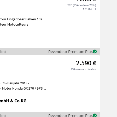
TTC (TVA incluse 20%)
1.250 € HT
tour Fingerloser Balken 102
es à moteur Motoculteurs
lini
Revendeur Premium Plus
2.590 €
TVA non applicable
 Motor Honda GX 270 / 9PS -
GmbH & Co KG
lini
Revendeur Premium Plus