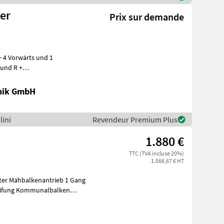
er
Prix sur demande
+ 4 Vorwärts und 1
 und R +
00-10 + Ölbadgelage
nik GmbH
lini
Revendeur Premium Plus
1.880 €
TTC (TVA incluse 20%)
1.566,67 € HT
ter Mähbalkenantrieb 1 Gang
eifung Kommunalbalken