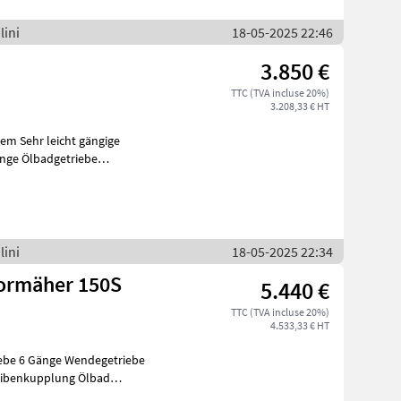
lini
18-05-2025 22:46
3.850 €
TTC (TVA incluse 20%)
3.208,33 € HT
m Sehr leicht gängige
uickFit Ku
lini
18-05-2025 22:34
tormäher 150S
5.440 €
TTC (TVA incluse 20%)
4.533,33 € HT
e Wendegetriebe
e