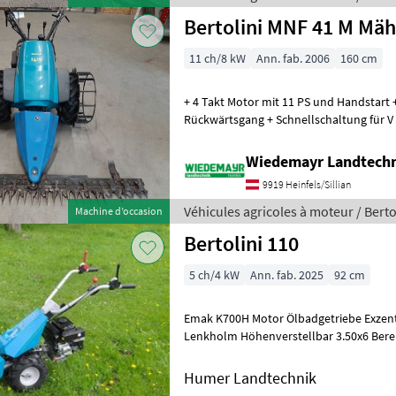
Bertolini MNF 41 M Mäh
11 ch/8 kW
Ann. fab. 2006
160 cm
+ 4 Takt Motor mit 11 PS und Handstart 
Rückwärtsgang + Schnellschaltung für V
Lenkbremseinrichtung + Gummiräder 5.
Wiedemayr Landtech
9919 Heinfels/Sillian
Véhicules agricoles à moteur / Berto
Machine d’occasion
Bertolini 110
5 ch/4 kW
Ann. fab. 2025
92 cm
Emak K700H Motor Ölbadgetriebe Exzen
Lenkholm Höhenverstellbar 3.50x6 Ber
Schnellkupplung für schnellen Geräte
Humer Landtechnik