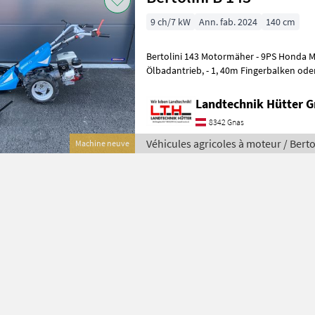
9 ch/7 kW
Ann. fab. 2024
140 cm
Bertolini 143 Motormäher - 9PS Honda Motor 4-Takt GX 270 -
Ölbadantrieb, - 1, 40m Fingerbalken oder Mulchbalken - 3 Gänge V+R
mit Wendegetriebe, - optional
Landtechnik Hütter 
8342 Gnas
Véhicules agricoles à moteur / Berto
Machine neuve