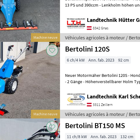
13 PS und 390ccm - Lenkholm höhen und 
Ölbadantrieb - Lenkungskupplung mit
Landtechnik Hütter 
8342 Gnas
Véhicules agricoles à moteur / Berto
Machine neuve
Bertolini 120S
6 ch/4 kW
Ann. fab. 2023
92 cm
Neuer Motormäher Bertolini 120S - Hond
- 2 Gänge - Höhenverstellbarer Holm Ty
de broyage Véhicules agrico
Landtechnik Karl Sch
3311 Zeillern
Véhicules agricoles à moteur / Berto
Machine neuve
Bertolini BT150 MS
11 ch/8 kW
Ann. fab. 2023
132 cm