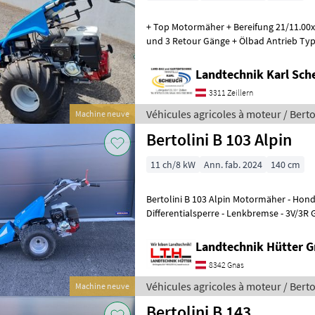
+ Top Motormäher + Bereifung 21/11.00x8 + Honda Motor +3 Vorwärts
und 3 Retour Gänge + Ölbad Antrieb Typ
à doigt, Frein de direction, B
Landtechnik Karl Sch
3311 Zeillern
Véhicules agricoles à moteur / Berto
Machine neuve
Bertolini B 103 Alpin
11 ch/8 kW
Ann. fab. 2024
140 cm
Bertolini B 103 Alpin Motormäher - Honda GX 270 Motor mit 9PS -
Differentialsperre - Lenkbremse - 3V/3R G
Schnellverschluss für
Landtechnik Hütter 
8342 Gnas
Véhicules agricoles à moteur / Berto
Machine neuve
Bertolini B 143