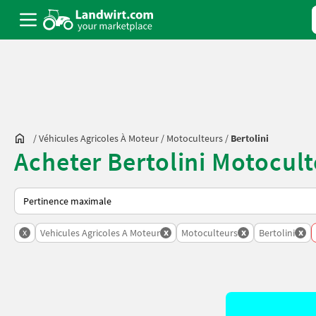
/
Véhicules Agricoles À Moteur
/
Motoculteurs
/
Bertolini
Acheter Bertolini Motocul
Voici comment les annonces sont triées sur Landwirt.com
x
x
x
x
Vehicules Agricoles A Moteur
Motoculteurs
Bertolini