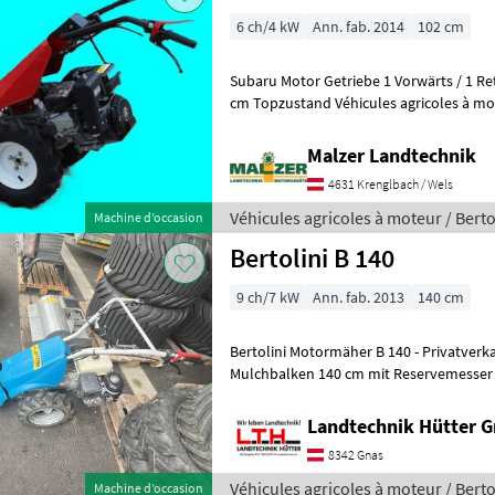
6 ch/4 kW
Ann. fab. 2014
102 cm
Subaru Motor Getriebe 1 Vorwärts / 1 Re
cm Topzustand Véhicules agricol
Malzer Landtechnik
4631 Krenglbach / Wels
Véhicules agricoles à moteur / Berto
Machine d’occasion
Bertolini B 140
9 ch/7 kW
Ann. fab. 2013
140 cm
Bertolini Motormäher B 140 - Privatverkauf! - Baujahr 2013 -
Mulchbalken 140 cm mit Reservemesser -
Wendeschaltung am Lenkholm -
Landtechnik Hütter 
8342 Gnas
Véhicules agricoles à moteur / Berto
Machine d’occasion