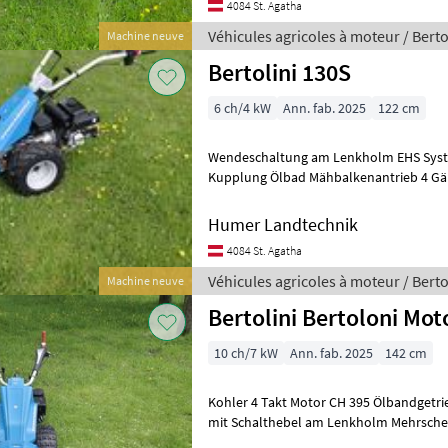
4084 St. Agatha
Véhicules agricoles à moteur / Berto
Machine neuve
Bertolini 130S
6 ch/4 kW
Ann. fab. 2025
122 cm
Wendeschaltung am Lenkholm EHS Syste
Kupplung Ölbad Mähbalkenantrieb 4 Gänge Ölbadgetriebe
Konuskupplung 16x6.5x8 Bereifung Q
Humer Landtechnik
4084 St. Agatha
Véhicules agricoles à moteur / Berto
Machine neuve
Bertolini Bertoloni Mo
10 ch/7 kW
Ann. fab. 2025
142 cm
Kohler 4 Takt Motor CH 395 Ölbandgetriebe 6 Gäng
mit Schalthebel am Lenkholm Mehrscheibenkupplung Ölbad
Mähbalkenantrieb Lenk und Feststellbr