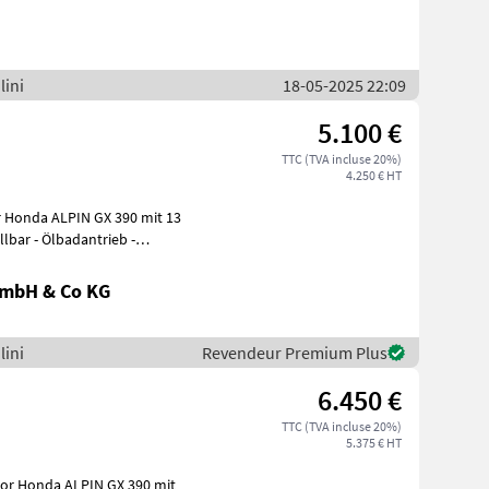
lini
18-05-2025 22:09
5.100 €
TTC (TVA incluse 20%)
4.250 € HT
trieb -
GmbH & Co KG
lini
Revendeur Premium Plus
6.450 €
TTC (TVA incluse 20%)
5.375 € HT