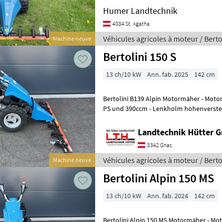
Humer Landtechnik
4084 St. Agatha
Véhicules agricoles à moteur / Berto
Machine neuve
Bertolini 150 S
13 ch/10 kW
Ann. fab. 2025
142 cm
Bertolini B139 Alpin Motormäher - Motor Honda ALPIN GX 390 mit 13
PS und 390ccm - Lenkholm höhenverstellbar - Ölbadan
Lenkbremse - Qúick Fit Schnellwe
Landtechnik Hütter 
8342 Gnas
Véhicules agricoles à moteur / Berto
Machine neuve
Bertolini Alpin 150 MS
13 ch/10 kW
Ann. fab. 2024
142 cm
Bertolini Alpin 150 MS Motormäher - Motor Honda ALPIN GX 390 mit