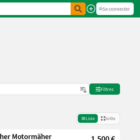
Se connecter
Filtres
Liste
Grille
äher Motormäher
1.500 €