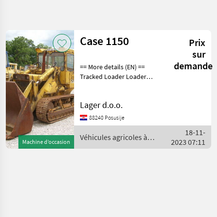
Affiner la
recherche
Case 1150
Prix
Catégorie
Pays
Filtres
4
1
sur
demande
== More details (EN) ==
Afficher
CHEMIN
Tracked Loader Loader
Réinitialiser
1
ACTUEL
bucket with teeth width of
résultats
basket 2000 mm Véhicules
matériel
Lager d.o.o.
agricole
agricoles à moteur
Chargeurs de ferme
Vehicules
88240 Posusije
Agricoles
18-11-
A Moteur
Véhicules agricoles à
2023 07:11
Machine d’occasion
Chargeurs
moteur / Case IH
De Ferme
Case
CHOISIR
UNE
CATÉGORIE