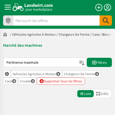
Parcourir les offres
/
Véhicules Agricoles À Moteur
/
Chargeurs De Ferme
/
Case
/
Croatie
Marché des machines
Voici comment les annonces sont triées sur Landwirt.com
Filtres
x
x
x
Vehicules Agricoles A Moteur
Chargeurs De Ferme
x
x
x
Case
Croatie
Supprimer tous les filtres
Liste
Grille