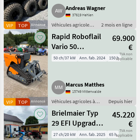
Andreas Wagner
37619 Hehlen
Véhicules agricoles à
2 mois en ligne
VIP
TOP
Annonce
moteur / ATV/ UTV/
Rapid Roboflail
69.900
quads/ motoneiges
Vario 50
€
Funkraupe
TVA non
50 ch/37 kW
Ann. fab. 2024
150 h
applicable
Gebrauchtmaschine
Marcus Matthes
15749 Mittenwalde
Véhicules agricoles à
Depuis hier
VIP
TOP
Annonce
moteur / Motoculteurs
Brielmaier Typ
45.220
29 EFI Upgrade
€
Vorführmaschine
TVA non
27 ch/20 kW
Ann. fab. 2025
65 h
applicable