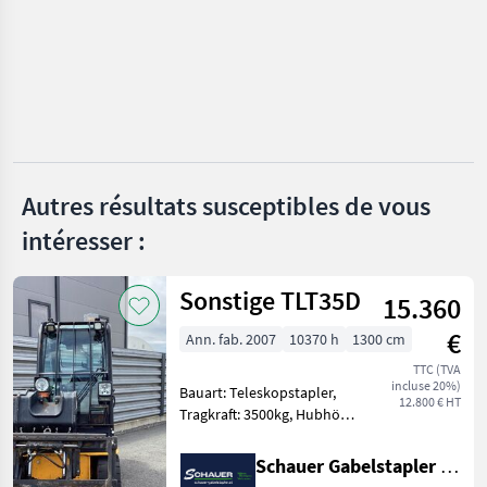
Case IH
1
Weidemann
Thaler
Schäffer
Autres résultats susceptibles de vous
Fuchs
intéresser :
Giant
Afficher
Sonstige TLT35D
15.360
tous
les 50
€
Ann. fab. 2007
10370 h
1300 cm
TTC (TVA
MARKETPLACE
incluse 20%)
Bauart: Teleskopstapler,
12.800 € HT
Tragkraft: 3500kg, Hubhöhe:
Offres des
Petites
Marketplace
4400mm, Batterie: Starter
distributeurs
annonces
10V , Bereifung vorne:
Schauer Gabelstapler GmbH
Vollgummi Einfach 60 - 80%