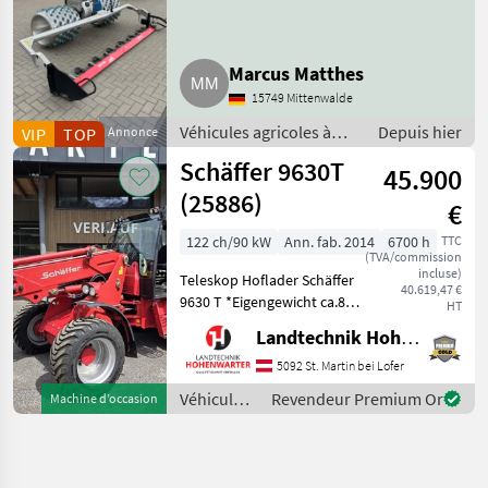
Motormäher
Marcus Matthes
15749 Mittenwalde
Véhicules agricoles à
Depuis hier
VIP
TOP
Annonce
moteur / Motoculteurs
Schäffer 9630T
45.900
(25886)
€
122 ch/90 kW
Ann. fab. 2014
6700 h
TTC
(TVA/commission
incluse)
Teleskop Hoflader Schäffer
40.619,47 €
9630 T *Eigengewicht ca.8 t
HT
*Bereifung 400/55-22, 5
Landtechnik Hohenwarter GmbH
*Kipplast 4200 kg
*Radstand 2.52 m
5092 St. Martin bei Lofer
*Fahrgeschwindigkeit 20
Véhicules
Revendeur Premium Or
Machine d’occasion
km/h *Wenderadius innen
agricoles
4.7
à moteur /
Schäffer