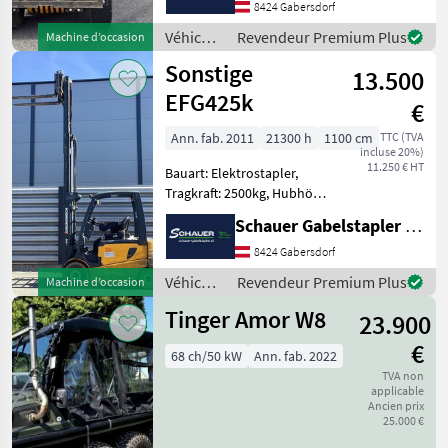
8424 Gabersdorf
, Bereifung hinten:
Vollgummi Einfac
Véhicules
Revendeur Premium Plus
Machine d’occasion
agricoles
Sonstige
13.500
à
moteur /
EFG425k
€
Sonstige
Ann. fab. 2011
21300 h
1100 cm
TTC (TVA
incluse 20%)
11.250 € HT
Bauart: Elektrostapler,
Tragkraft: 2500kg, Hubhöhe:
4450mm, Bauhöhe:
Schauer Gabelstapler GmbH
2060mm, Freihub: 1530mm,
Gabellänge: 1200mm,
8424 Gabersdorf
Batterie: Hawker PzS Bj.
Véhicules
Revendeur Premium Plus
Machine d’occasion
2017 80V 650Ah , Bereifung
agricoles
Tinger Amor W8
23.900
à
moteur /
€
68 ch/50 kW
Ann. fab. 2022
Sonstige
TVA non
applicable
Ancien prix
25.000 €