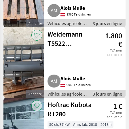
Alois Mulle
9560 Feldkirchen
Véhicules agricoles
3 jours en ligne
Annonce
à moteur /
Weidemann
1.800
Chargeurs de ferme
T5522
€
Euroaufnahme
TVA non
applicable
Alois Mulle
9560 Feldkirchen
Véhicules agricoles
3 jours en ligne
Annonce
à moteur /
Hoftrac Kubota
1 €
Chargeurs de ferme
RT280
TVA non
applicable
50 ch/37 kW
Ann. fab. 2018
2018 h