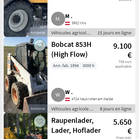
M .
3902 Vitis
Véhicules agricoles
15 jours en ligne
Annonce
à moteur /
Bobcat 853H
9.100
Chargeurs de
ferme
(High Flow)
€
TVA non
Ann. fab. 1994
3000 h
applicable
W .
4724 Neukirchen am Walde
Véhicules agricoles
8 jours en ligne
Annonce
à moteur /
Raupenlader,
5.650
Chargeurs de ferme
Lader, Hoflader
€
Preis inkl.