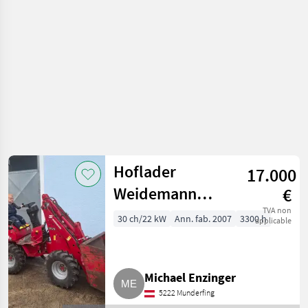
Chargeurs de ferme
Hoflader
17.000
Weidemann
€
Hoftrac 1130
TVA non
30 ch/22 kW
Ann. fab. 2007
3300 h
applicable
Michael Enzinger
5222 Munderfing