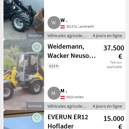
W .
8813 St. Lambrecht
Véhicules agricoles
4 jours en ligne
Annonce
à moteur /
Weidemann,
37.500
Chargeurs de ferme
Wacker Neuson
€
WL28
TVA non
613 h
applicable
M .
6320 Achleit
Véhicules agricoles
4 jours en ligne
Annonce
à moteur /
EVERUN ER12
15.000
Chargeurs de ferme
Hoflader
€