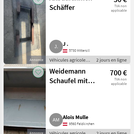
Schäffer
TVA non
applicable
J .
5730 Mittersill
Véhicules agricoles
2 jours en ligne
Annonce
à moteur /
Weidemann
700 €
Chargeurs de ferme
Schaufel mit
TVA non
applicable
Euro
Alois Mulle
9560 Feldkirchen
Véhicules agricoles
2 jours en ligne
Annonce