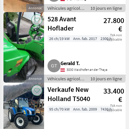
Véhicules agricoles
10 jours en ligne
Annonce
à moteur /
528 Avant
27.800
Chargeurs de
ferme
Hoflader
€
TVA non
26 ch/19 kW
Ann. fab. 2017
2300 h
applicable
Gerald T.
3830 Waidhofen an der Thaya
Véhicules agricoles
10 jours en ligne
Annonce
à moteur /
Verkaufe New
33.400
Chargeurs de
ferme
Holland T5040
€
TVA non
95 ch/70 kW
Ann. fab. 2009
7430 h
applicable