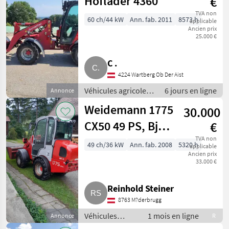
Hoflader 4360
€
TVA non
60 ch/44 kW
Ann. fab. 2011
8573 h
applicable
Ancien prix
25.000 €
C .
4224 Wartberg Ob Der Aist
Véhicules agricoles
6 jours en ligne
Annonce
à moteur /
Weidemann 1775
30.000
Chargeurs de ferme
CX50 49 PS, Bj.
€
2008, Preis
TVA non
49 ch/36 kW
Ann. fab. 2008
5320 h
applicable
Ancien prix
reduziert
33.000 €
Reinhold Steiner
8763 M?derbrugg
Véhicules
1 mois en ligne
Annonce
R
agricoles à