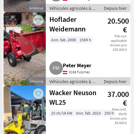
Véhicules agricoles à
Depuis hier
Annonce
moteur / Chargeurs de
Hoflader
20.500
ferme
Weidemann
€
TVA non
Ann. fab. 2006
1569 h
applicable
Ancien prix
205.000 €
Peter Meyer
6166 Fulpmes
Véhicules agricoles à
Depuis hier
Annonce
moteur / Chargeurs de
Wacker Neuson
37.000
ferme
WL25
€
Preis inkl.
25 ch/18 kW
Ann. fab. 2023
250 h
MwSt
Ancien prix
39.900 €