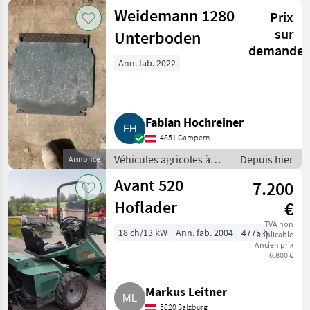
moteur / Chargeurs de
Weidemann 1280
Prix
ferme
sur
Unterboden
demande
Ann. fab. 2022
Fabian Hochreiner
4851 Gampern
Véhicules agricoles à
Depuis hier
Annonce
moteur / Chargeurs de
Avant 520
7.200
ferme
Hoflader
€
TVA non
18 ch/13 kW
Ann. fab. 2004
4775 h
applicable
Ancien prix
6.800 €
Markus Leitner
5020 Salzburg