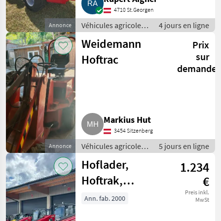
4710 St.Georgen
Véhicules agricoles
4 jours en ligne
Annonce
à moteur /
Weidemann
Prix
Chargeurs de ferme
sur
Hoftrac
demande
Markius Hut
3454 Sitzenberg
Véhicules agricoles
5 jours en ligne
Annonce
à moteur /
Hoflader,
1.234
Chargeurs de ferme
Hoftrak,
€
Weidemann
Preis inkl.
Ann. fab. 2000
MwSt