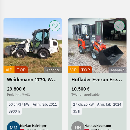
Affiner la
recherche
Catégorie
Pays
Filtres
4
Afficher
CHEMIN
Réinitialiser
275
ACTUEL
résultats
matériel
agricole
VIP
TOP
VIP
TOP
Vehicules
Annonce
Annonce
Agricoles
Weidemann 1770, Wacker Neuson WL 30
Hoflader Everun Erel05
A Moteur
Chargeurs
29.800 €
10.500 €
De Ferme
Preis inkl. MwSt
TVA non applicable
CHOISIR
50 ch/37 kW
Ann. fab. 2011
27 ch/20 kW
Ann. fab. 2024
UNE
3900 h
35 h
CATÉGORIE
Sonstige
104
Markus Mairinger
Hannes Neumann