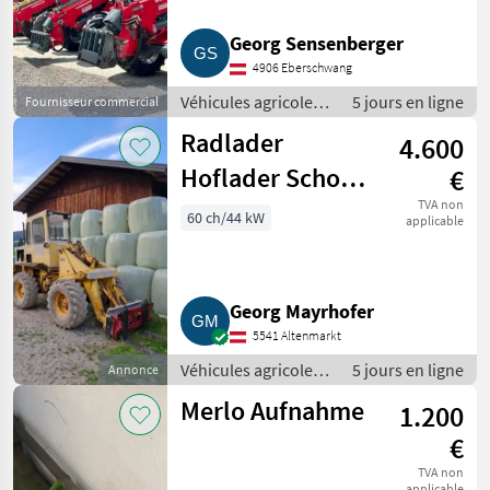
Georg Sensenberger
4906 Eberschwang
Véhicules agricoles
5 jours en ligne
Fournisseur commercial
à moteur /
Radlader
4.600
Chargeurs de ferme
Hoflader Schopf
€
L60
TVA non
60 ch/44 kW
applicable
Georg Mayrhofer
5541 Altenmarkt
Véhicules agricoles
5 jours en ligne
Annonce
à moteur /
Merlo Aufnahme
1.200
Chargeurs de ferme
€
TVA non
applicable