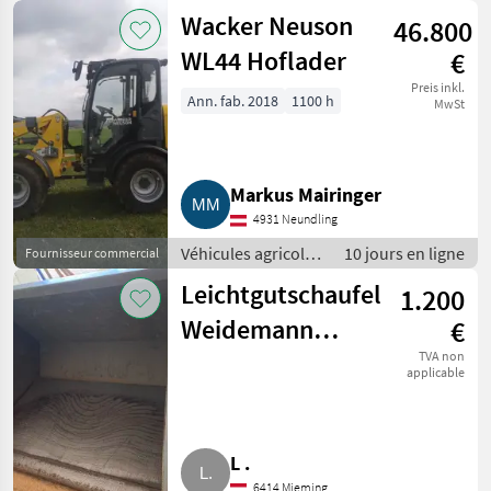
à moteur /
Wacker Neuson
46.800
Chargeurs de
ferme
WL44 Hoflader
€
Preis inkl.
Ann. fab. 2018
1100 h
MwSt
Markus Mairinger
4931 Neundling
Véhicules agricoles
10 jours en ligne
Fournisseur commercial
à moteur /
Leichtgutschaufel
1.200
Chargeurs de
ferme
Weidemann
€
1.000, 1.100,
TVA non
applicable
1.200 Serie
L .
6414 Mieming