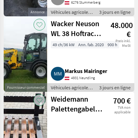
6276 Stummerberg
Véhicules agricoles
3 jours en ligne
Annonce
à moteur /
Wacker Neuson
48.000
Chargeurs de ferme
WL 38 Hoftrac
€
WL38
Preis inkl.
49 ch/36 kW
Ann. fab. 2020
900 h
MwSt
Markus Mairinger
4931 Neundling
Véhicules agricoles
3 jours en ligne
Fournisseur commercial
à moteur /
Weidemann
700 €
Chargeurs de ferme
Palettengabel
TVA non
applicable
mit
Euroaufnahme