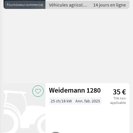
Véhicules agricoles
14 jours en ligne
Fournisseur commercial
à moteur /
Chargeurs de
ferme
Weidemann 1280
35 €
TVA non
25 ch/18 kW
Ann. fab. 2025
applicable