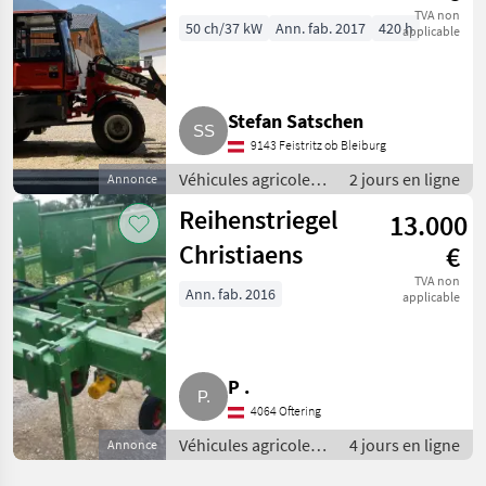
TVA non
50 ch/37 kW
Ann. fab. 2017
420 h
applicable
Stefan Satschen
9143 Feistritz ob Bleiburg
Véhicules agricoles
2 jours en ligne
Annonce
à moteur /
Reihenstriegel
13.000
Chargeurs de ferme
Christiaens
€
TVA non
Ann. fab. 2016
applicable
P .
4064 Oftering
Véhicules agricoles
4 jours en ligne
Annonce
à moteur /