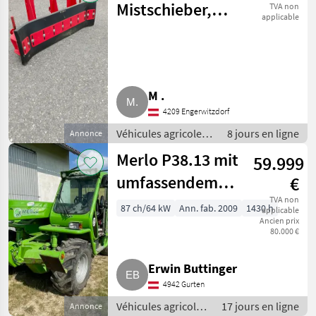
Mistschieber,
TVA non
applicable
Gülleschieber
M .
4209 Engerwitzdorf
Véhicules agricoles
8 jours en ligne
Annonce
à moteur /
Merlo P38.13 mit
59.999
Chargeurs de ferme
umfassendem
€
Zubehör
TVA non
87 ch/64 kW
Ann. fab. 2009
1430 h
applicable
Ancien prix
80.000 €
Erwin Buttinger
4942 Gurten
Véhicules agricoles
17 jours en ligne
Annonce