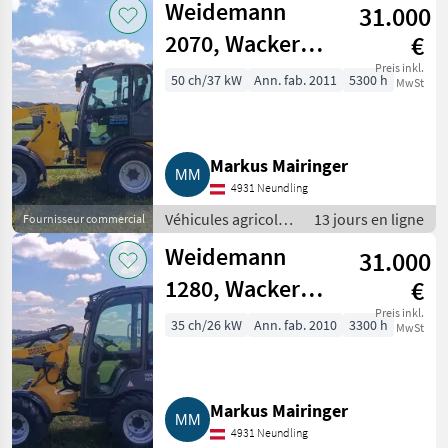
Weidemann
31.000
moteur /
Chargeurs de
2070, Wacker
€
ferme
Neuson WL 36
Preis inkl.
50 ch/37 kW
Ann. fab. 2011
5300 h
MwSt
Markus Mairinger
4931 Neundling
Véhicules agricoles
13 jours en ligne
Fournisseur commercial
à moteur /
Weidemann
31.000
Chargeurs de
ferme
1280, Wacker
€
Neuson WL 25
Preis inkl.
35 ch/26 kW
Ann. fab. 2010
3300 h
MwSt
Markus Mairinger
4931 Neundling