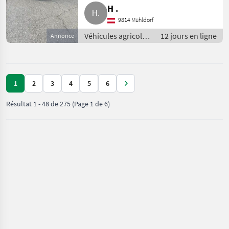
H .
9814 Mühldorf
Véhicules agricoles
12 jours en ligne
Annonce
à moteur /
Chargeurs de
ferme
1
2
3
4
5
6
Résultat
1
-
48
de
275
(Page 1 de 6)