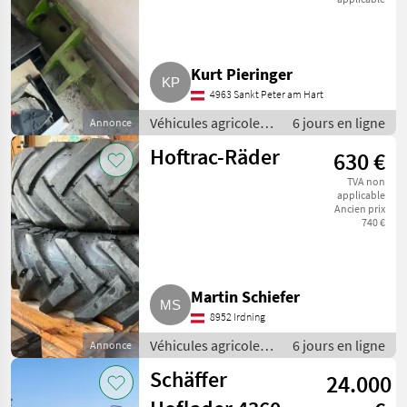
Kurt Pieringer
4963 Sankt Peter am Hart
Véhicules agricoles
6 jours en ligne
Annonce
à moteur /
Hoftrac-Räder
630 €
Chargeurs de ferme
TVA non
applicable
Ancien prix
740 €
Martin Schiefer
8952 Irdning
Véhicules agricoles
6 jours en ligne
Annonce
à moteur /
Schäffer
24.000
Chargeurs de ferme