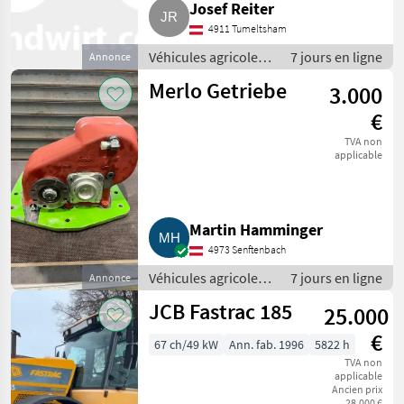
Josef Reiter
4911 Tumeltsham
Véhicules agricoles
7 jours en ligne
Annonce
à moteur /
Merlo Getriebe
3.000
Chargeurs de ferme
€
TVA non
applicable
Martin Hamminger
4973 Senftenbach
Véhicules agricoles
7 jours en ligne
Annonce
à moteur /
JCB Fastrac 185
25.000
Chargeurs de ferme
€
67 ch/49 kW
Ann. fab. 1996
5822 h
TVA non
applicable
Ancien prix
28.000 €