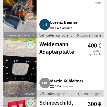
MwSt
Lorenz Neuner
6105 Leutasch
Véhicules agricoles
5 jours en ligne
Fournisseur commercial
à moteur /
Weidemann
400 €
Chargeurs de ferme
Adapterplatte
TVA non
applicable
Martin Kühleitner
5324 Hintersee
Véhicules agricoles
9 jours en ligne
Annonce
à moteur /
Schneeschild,
300 €
Chargeurs de ferme