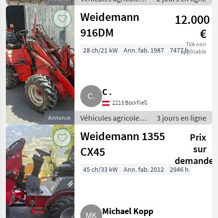
à moteur /
Weidemann
12.000
Chargeurs de ferme
916DM
€
TVA non
28 ch/21 kW
Ann. fab. 1987
7477 h
applicable
C .
2213 Bockfließ
Véhicules agricoles
3 jours en ligne
Annonce
à moteur /
Weidemann 1355
Prix
Chargeurs de ferme
sur
CX45
demande
45 ch/33 kW
Ann. fab. 2012
2946 h
Michael Kopp