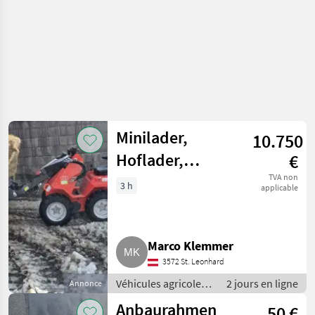
Minilader,
10.750
Hoflader,
€
Hoftruck
TVA non
3 h
applicable
Marco Klemmer
3572 St. Leonhard
Véhicules agricoles
2 jours en ligne
Annonce
à moteur /
Anbaurahmen
50 €
Chargeurs de ferme