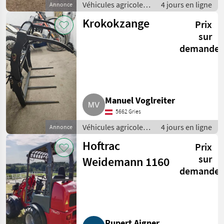
Véhicules agricoles
4 jours en ligne
Annonce
à moteur /
Krokokzange
Prix
Chargeurs de ferme
sur
demande
Manuel Voglreiter
5662 Gries
Véhicules agricoles
4 jours en ligne
Annonce
à moteur /
Hoftrac
Prix
Chargeurs de ferme
sur
Weidemann 1160
demande
Rupert Aigner