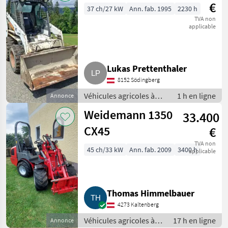
€
37 ch/27 kW
Ann. fab. 1995
2230 h
TVA non
applicable
Lukas Prettenthaler
8152 Södingberg
Véhicules agricoles à
1 h en ligne
Annonce
moteur / Chargeurs de
Weidemann 1350
33.400
ferme
CX45
€
TVA non
45 ch/33 kW
Ann. fab. 2009
3400 h
applicable
Thomas Himmelbauer
4273 Kaltenberg
Véhicules agricoles à
17 h en ligne
Annonce