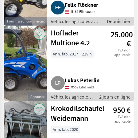
Felix Flöckner
5161 Elixhausen
Véhicules agricoles à
Depuis hier
Fournisseur commercial
moteur / Chargeurs de
Hoflader
25.000
ferme
Multione 4.2
€
TVA non
Ann. fab. 2017
229 h
applicable
Lukas Peterlin
8552 Eibiswald
Véhicules agricoles
2 jours en ligne
Annonce
à moteur /
Krokodilschaufel
950 €
Chargeurs de ferme
Weidemann
TVA non
applicable
Ann. fab. 2020