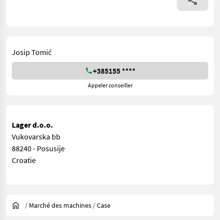
Josip Tomić
+385155 ****
Appeler conseiller
Lager d.o.o.
Vukovarska bb
88240 - Posusije
Croatie
/
Marché des machines
/
Case