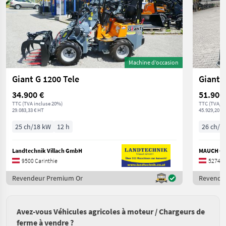
Machine d’occasion
Giant G 1200 Tele
Giant 
34.900 €
51.900
TTC (TVA incluse 20%)
TTC (TVA/c
29.083,33 € HT
45.929,20 € 
25 ch/18 kW
12 h
26 ch/1
Landtechnik Villach GmbH
MAUCH Ges
9500 Carinthie
5274 H
Revendeur Premium Or
Revende
Avez-vous Véhicules agricoles à moteur / Chargeurs de
ferme à vendre ?