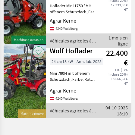
incluse 20%)
12.333,33 €
Hoflader Mini 1750 *Mit
HT
offenem Schutzdach, Farbe.
Rot *Antrieb Elektro Allrad
Agrar Kerne
2. Fahrmotore
4240 Waldburg
*Antriebsmotor für
Hydraulik 1.Stück
1 mois en
Machine d’occasion
Véhicules agricoles à
*2.Drehzahlen Niedrig 800
ligne
moteur / Wolf
U/mi
Wolf Hoflader
22.400
€
24 ch/18 kW
Ann. fab. 2025
TTC (TVA
Mini 780H mit offenem
incluse 20%)
Schutzdach, Farbe. Rot
18.666,67 €
HT
*PWG 35-System und 35-
Agrar Kerne
Achse-Kardanantrieb
*elektronischer Joystick,
4240 Waldburg
2.Gänge * leistungsstarker
04-10-2025
Kubota V1505-Motor, Eu
Véhicules agricoles à
18:10
Machine neuve
moteur / Wolf