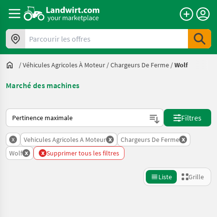
Parcourir les offres
/
Véhicules Agricoles À Moteur
/
Chargeurs De Ferme
/
Wolf
Marché des machines
Voici comment les annonces sont triées sur Landwirt.com
Filtres
x
x
x
Vehicules Agricoles A Moteur
Chargeurs De Ferme
x
x
Wolf
Supprimer tous les filtres
Liste
Grille