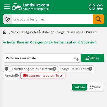
Parcourir les offres
/
Véhicules Agricoles À Moteur
/
Chargeurs De Ferme
/
Faresin
Acheter Faresin Chargeurs de ferme neuf ou d’occasion
Voici comment les annonces sont triées sur Landwirt.com
Filtres
x
x
x
Vehicules Agricoles A Moteur
Chargeurs De Ferme
x
x
Faresin
Supprimer tous les filtres
Liste
Grille