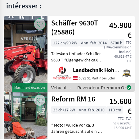
intéresser :
Schäffer 9630T
45.900
(25886)
€
122 ch/90 kW
Ann. fab. 2014
6700 h
TTC
(TVA/commission
incluse)
Teleskop Hoflader Schäffer
40.619,47 €
9630 T *Eigengewicht ca.8 t
HT
*Bereifung 400/55-22, 5
Landtechnik Hohenwarter GmbH
*Kipplast 4200 kg
*Radstand 2.52 m
5092 St. Martin bei Lofer
*Fahrgeschwindigkeit 20
Véhicules
Revendeur Premium Or
Machine d’occasion
km/h *Wenderadius innen
agricoles
Reform RM 16
4.7
15.600
à moteur /
Schäffer
€
23 ch/17 kW
Ann. fab. 2010
110 cm
TTC (TVA
incluse 20%)
* Motor wurde vor ca. 3
13.000 € HT
Jahren getauscht auf ein 23
PS Modell * inkl. 4 reihige