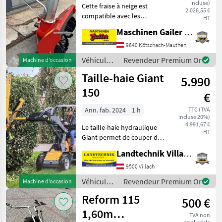
incluse)
Cette fraise à neige est
Aebi
2.026,55 €
compatible avec les
HT
modèles Aebi CC36 à CC66
Maschinen Gailer GmbH
et présente une largeur de
travail d'environ 90 cm ainsi
9640 Kötschach-Mauthen
qu'une hauteur de
Véhicules
Revendeur Premium Or
Machine d’occasion
déblaiement d'enviro
agricoles
Taille-haie Giant
5.990
à moteur /
Cerruti
150
€
Ann. fab. 2024
1 h
TTC (TVA
incluse 20%)
4.991,67 €
Le taille-haie hydraulique
HT
Giant permet de couper des
haies et des branches
Landtechnik Villach GmbH
jusqu'à 5 cm ; largeur de
travail : 150 cm ; nécessite 1
9500 Villach
distributeur DW ; attelage
Véhicules
Revendeur Premium Or
Machine d’occasion
d'ori
agricoles
Reform 115
500 €
à moteur /
Giant
1,60m
TVA non