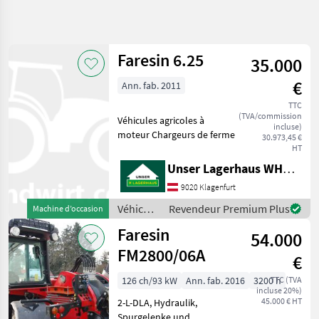
Affiner la
recherche
Faresin 6.25
35.000
Catégorie
Pays
Filtres
4
€
Ann. fab. 2011
Afficher
TTC
CHEMIN
Réinitialiser
2
(TVA/commission
Véhicules agricoles à
ACTUEL
incluse)
résultats
moteur Chargeurs de ferme
30.973,45 €
matériel
HT
agricole
Unser Lagerhaus WHG, Kärnten, Klagenfurt
Vehicules
Agricoles
9020 Klagenfurt
A Moteur
Véhicules
Revendeur Premium Plus
Machine d’occasion
Chargeurs
agricoles
De Ferme
Faresin
54.000
à
Faresin
moteur /
FM2800/06A
€
Faresin
CHOISIR
126 ch/93 kW
Ann. fab. 2016
3200 h
TTC (TVA
UNE
incluse 20%)
CATÉGORIE
45.000 € HT
2-L-DLA, Hydraulik,
Spurgelenke und