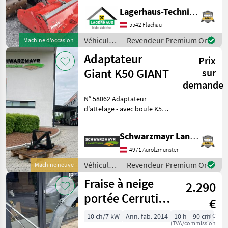
Eisenstachelwalzen * inkl.
Lagerhaus-Technik Flachau
Mulcher 110cm Breit Bj.:
5542 Flachau
2019 Wir bitten telefoni
Véhicules
Revendeur Premium Or
Machine d’occasion
agricoles
Adaptateur
Prix
à moteur /
Reform
Giant K50 GIANT
sur
demande
N° 58062 Adaptateur
d'attelage - avec boule K50
- avec fixation GIANT
L'équipe commerciale de la
Schwarzmayr Landtechnik GmbH - Aurolzmünster
société Schwarzmayr se
fera un plaisir de vous
4971 Aurolzmünster
présenter l'appar
Véhicules
Revendeur Premium Or
Machine neuve
agricoles
Fraise à neige
2.290
à moteur /
Giant
portée Cerruti
€
DX 900
10 ch/7 kW
Ann. fab. 2014
10 h
90 cm
TTC
(TVA/commission
compatible avec