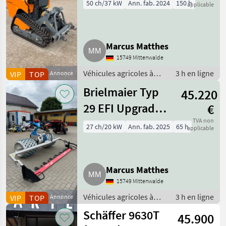
Funkraupe
50 ch/37 kW
Ann. fab. 2024
150 h
applicable
Gebrauchtmaschine
Marcus Matthes
15749 Mittenwalde
Véhicules agricoles à
3 h en ligne
VIP
TOP
Annonce
moteur / Motoculteurs
Brielmaier Typ
45.220
29 EFI Upgrade
€
Vorführmaschine
TVA non
27 ch/20 kW
Ann. fab. 2025
65 h
applicable
Motormäher
Marcus Matthes
15749 Mittenwalde
Véhicules agricoles à
3 h en ligne
VIP
TOP
Annonce
moteur / Motoculteurs
Schäffer 9630T
45.900