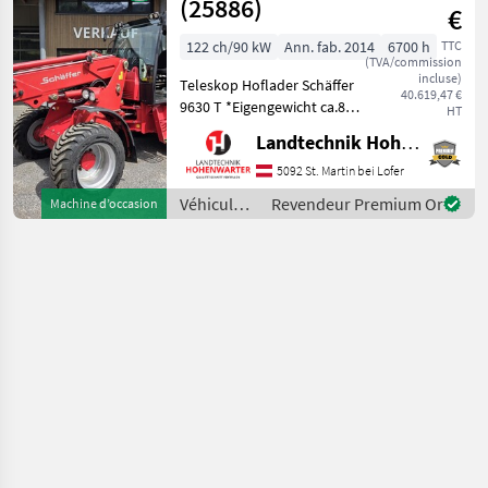
(25886)
€
122 ch/90 kW
Ann. fab. 2014
6700 h
TTC
(TVA/commission
incluse)
Teleskop Hoflader Schäffer
40.619,47 €
9630 T *Eigengewicht ca.8 t
HT
*Bereifung 400/55-22, 5
Landtechnik Hohenwarter GmbH
*Kipplast 4200 kg
*Radstand 2.52 m
5092 St. Martin bei Lofer
*Fahrgeschwindigkeit 20
Véhicules
Revendeur Premium Or
Machine d’occasion
km/h *Wenderadius innen
agricoles
4.7
à moteur /
Schäffer