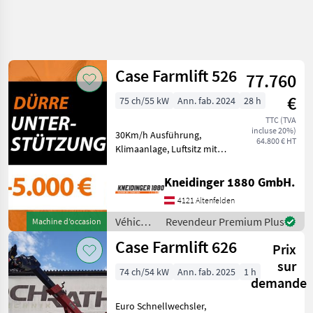
Affiner la
recherche
Case Farmlift 526
77.760
Catégorie
Pays
Filtres
4
1
€
75 ch/55 kW
Ann. fab. 2024
28 h
Afficher
TTC (TVA
CHEMIN
Réinitialiser
2
incluse 20%)
30Km/h Ausführung,
ACTUEL
64.800 € HT
résultats
Klimaanlage, Luftsitz mit
matériel
Gurt, Ber. 280/80R20 Einzel
agricole
Joystick mit Proportionaler
Kneidinger 1880 GmbH.
Vehicules
gleichzeitiger Steuerung,
Agricoles
4121 Altenfelden
Steuerventil für
A Moteur
5.Funktionen, H
Véhicules
Revendeur Premium Plus
Machine d’occasion
Chargeurs
agricoles
De Ferme
Case Farmlift 626
Prix
à
Case
moteur /
sur
74 ch/54 kW
Ann. fab. 2025
1 h
Case IH
demande
CHOISIR
UNE
Euro Schnellwechsler,
CATÉGORIE