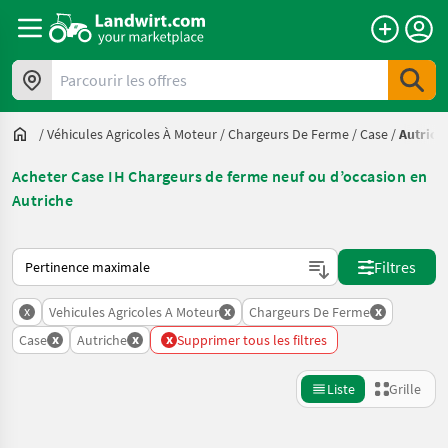
Parcourir les offres
/
Véhicules Agricoles À Moteur
/
Chargeurs De Ferme
/
Case
/
Autrich
Acheter Case IH Chargeurs de ferme neuf ou d’occasion en
Autriche
Voici comment les annonces sont triées sur Landwirt.com
Filtres
x
x
x
Vehicules Agricoles A Moteur
Chargeurs De Ferme
x
x
x
Case
Autriche
Supprimer tous les filtres
Liste
Grille