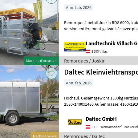
Ann. fab. 2026
Remorque à bétail Joskin RDS 6000, à abaissement hydraulique,
version entièrement galvanisée avec pla
cloison intérieure monobloc avec 3
Landtechnik Villach
9500 Villach
Remorques / Joskin
Machine d’occasion
Daltec Kleinviehtransp
Ann. fab. 2026
Höchzul. Gesamtgewicht 1300kg Nutzlast 795kg I
2580x1400x1480 Außenmasse: 4160x1910
Achse Aufbau • Stahlblechwände • Pol
Daltec GmbH
2111 Harmannsdorf - Rückersd
Remorques / Daltec
Machine neuve