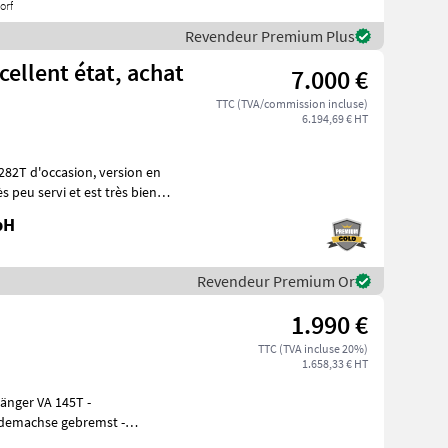
orf
Revendeur Premium Plus
cellent état, achat
7.000 €
TTC (TVA/commission incluse)
6.194,69 € HT
ccasion, version en
bH
Revendeur Premium Or
1.990 €
TTC (TVA incluse 20%)
1.658,33 € HT
änger VA 145T -
Heck