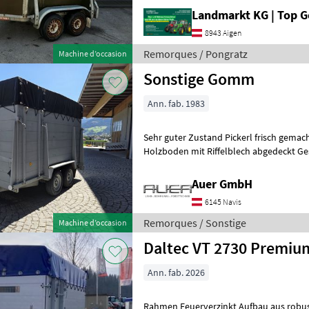
Landmarkt KG | Top 
8943 Aigen
Remorques / Pongratz
Machine d’occasion
Sonstige Gomm
Ann. fab. 1983
Sehr guter Zustand Pickerl frisch gemac
Holzboden mit Riffelblech abgedeckt G
links Hecktüre Klappbar und Sch
Auer GmbH
6145 Navis
Remorques / Sonstige
Machine d’occasion
Daltec VT 2730 Premiu
Ann. fab. 2026
Rahmen Feuerverzinkt Aufbau aus robu