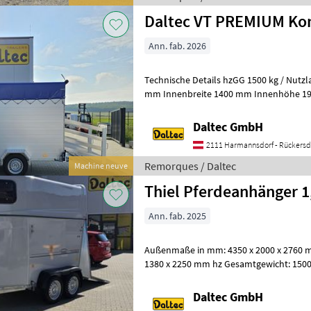
Daltec VT PREMIUM K
Ann. fab. 2026
Technische Details hzGG 1500 kg / Nutzlast 700 kg Innenlänge 2900
mm Innenbreite 1400 mm Innenhöhe 19
Gebremst Räder 185 R14 C Fahrges
Daltec GmbH
2111 Harmannsdorf - Rückersd
Remorques / Daltec
Machine neuve
Thiel Pferdeanhänger 1
Ann. fab. 2025
Außenmaße in mm: 4350 x 2000 x 2760 
1380 x 2250 mm hz Gesamtgewicht: 1500 
Achsen: 2 gebremst Seitenwandhöhe:
Daltec GmbH