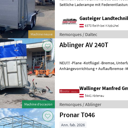
Seitliche Laderampe mit Federentlastung Ko
Laderampen hi u.vo 
Gasteiger Landtechn
6370 Reith bei Kitzbühel
Remorques / Daltec
Machine neuve
Ablinger AV 240T
NEU!!! -Plane -Kotflügel -Bremse, Unterfahrboden -
Anhängevorrichtung + Auflaufbremse -Ma
03.2027 Attachement au dessus: Acier, G
Wallinger Manfred G
5441 Abtenau
Remorques / Ablinger
Machine d’occasion
Pronar T046
Ann. fab. 2026