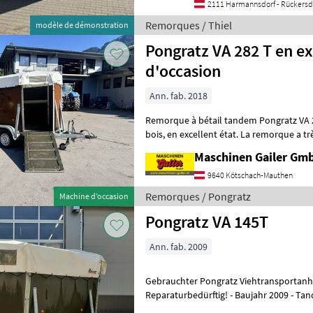
2111 Harmannsdorf - Rückersd
Remorques / Thiel
modèle de démonstration
Pongratz VA 282 T en ex
d'occasion
Ann. fab. 2018
Remorque à bétail tandem Pongratz VA 282T d'o
bois, en excellent état. La remorque a très peu servi et est très bien
entretenue. Caractéristiques
Maschinen Gailer Gm
9640 Kötschach-Mauthen
Remorques / Pongratz
Machine d’occasion
Pongratz VA 145T
Ann. fab. 2009
Gebrauchter Pongratz Viehtransportanh
Reparaturbedürftig! - Baujahr 2009 - Tandemachse gebremst -
Holzaufbau mit Plane - Seitliche Türe - 