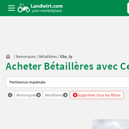
/
Remorques
/
Bétaillères
/
Chx_ty
Acheter Bétaillères avec Ce
Voici comment les annonces sont triées sur Landwirt.com
x
x
x
x
Remorques
Betailleres
Supprimer tous les filtres