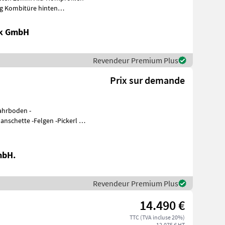
mbitüre hinten
mit Gummi belegt Se
ik GmbH
Revendeur Premium Plus
Prix sur demande
nschette -Felgen -Pickerl bis
e
mbH.
Revendeur Premium Plus
14.490 €
TTC (TVA incluse 20%)
12.075 € HT