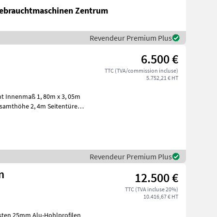
Gebrauchtmaschinen Zentrum
Revendeur Premium Plus
6.500 €
TTC (TVA/commission incluse)
5.752,21 € HT
ht Innenmaß 1, 80m x 3, 05m
esamthöhe 2, 4m Seitentüre
Revendeur Premium Plus
m
12.500 €
TTC (TVA incluse 20%)
10.416,67 € HT
sten 25mm Alu-Hohlprofilen