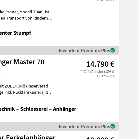
ell T046 , ist
blen Transport von Rindern
enter Stumpf
Revendeur Premium Plus
ger Master 70
14.790 €
l
TTC (TVA incluse 20%)
12.325 € HT
it ZUBEHÖR!! (Reserverad
inkl. Rückfahrkamera) GG:
chnik – Schlosserei – Anhänger
Revendeur Premium Plus
r Ferkelanhänger