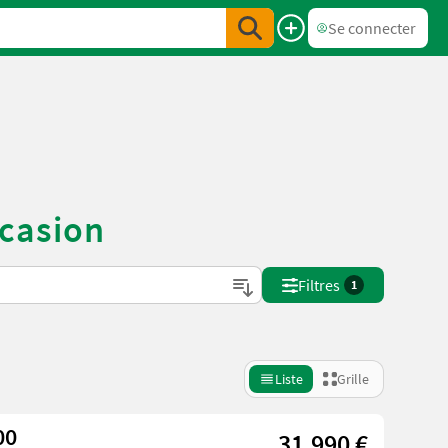
Se connecter
ccasion
Filtres
1
Liste
Grille
00
31.990 €