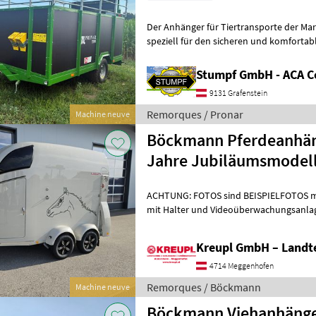
Der Anhänger für Tiertransporte der Marke Pronar, Mod
speziell für den sicheren und komforta
konzipiert. Dieses Modell zeichn
Stumpf GmbH - ACA C
9131 Grafenstein
Remorques / Pronar
Machine neuve
Böckmann Pferdeanhän
Jahre Jubiläumsmodel
ACHTUNG: FOTOS sind BEISPIELFOTOS m
mit Halter und Videoüberwachungsanlage 
2.400 kg Maße: 3560 x 1650 x 2350 m
Kreupl GmbH – Landte
4714 Meggenhofen
Remorques / Böckmann
Machine neuve
Böckmann Viehanhänge