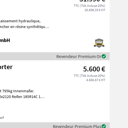
TTC (TVA incluse 20%)
26.658,33 € HT
ncher en résine synthétique,
 GmbH
Revendeur Premium Or
orter
5.600 €
TTC (TVA incluse 20%)
4.666,67 € HT
nnenmaße:
x2120 Reifen 185R14C 1
orf
Revendeur Premium Plus