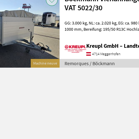
VAT 5022/30
GG: 3.000 kg, NL: ca. 2.020 kg, EG: ca. 980 kg Innenmaße: 5000 x 2200 x
1000 mm, Bereifung: 195/50 R13C Hochlader, Tandem, V-Deichsel,
Stützrad automatik XXL Mass
Kreupl GmbH – Landte
4714 Meggenhofen
Remorques / Böckmann
Machine neuve