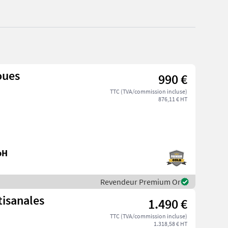
oues
990 €
TTC (TVA/commission incluse)
876,11 € HT
bH
Revendeur Premium Or
tisanales
1.490 €
TTC (TVA/commission incluse)
1.318,58 € HT