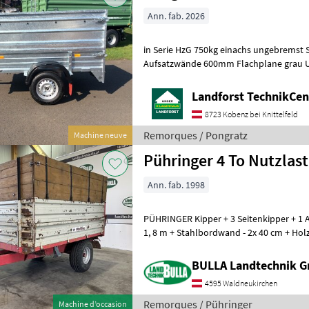
Ann. fab. 2026
in Serie HzG 750kg einachs ungebremst 
Aufsatzwände 600mm Flachplane grau Um Ihnen unnötige
Landforst TechnikCent
8723 Kobenz bei Knittelfeld
Remorques / Pongratz
Machine neuve
Pühringer 4 To Nutzlast
Ann. fab. 1998
PÜHRINGER Kipper + 3 Seitenkipper + 1 A
1, 8 m + Stahlbordwand - 2x 40 cm + Ho
Gesamtgewicht 5100 kg + Nutzlast
BULLA Landtechnik 
4595 Waldneukirchen
Remorques / Pühringer
Machine d’occasion