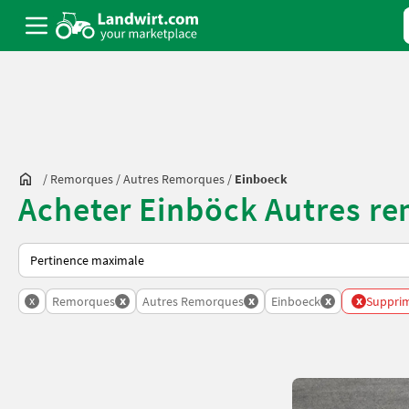
/
Remorques
/
Autres Remorques
/
Einboeck
Acheter Einböck Autres re
Voici comment les annonces sont triées sur Landwirt.com
x
x
x
x
x
Remorques
Autres Remorques
Einboeck
Supprime