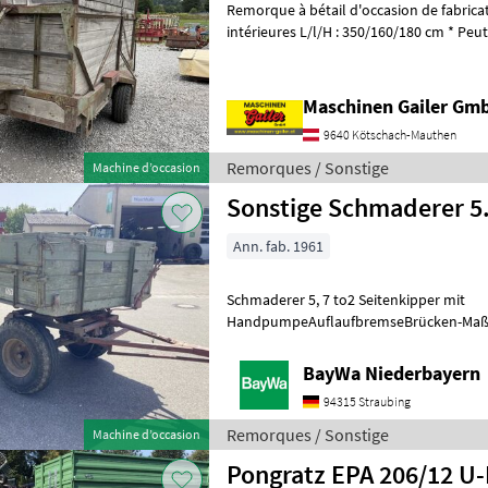
Remorque à bétail d'occasion de fabrication artis
intérieures L/l/H : 350/160/180 cm * Peut
Structure en bois * Esc
Maschinen Gailer Gm
9640 Kötschach-Mauthen
Remorques / Sonstige
Machine d’occasion
Sonstige Schmaderer 5
Ann. fab. 1961
Schmaderer 5, 7 to2 Seitenkipper mit
HandpumpeAuflaufbremseBrücken-Maße: 
64mStahlunterbauHolzboden und Bor
Teil erneuert werden
BayWa Niederbayern
94315 Straubing
Remorques / Sonstige
Machine d’occasion
Pongratz EPA 206/12 U