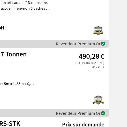
anale. * Dimensions
 accueillir environ 6 vaches *
bH
Revendeur Premium Or
.7 Tonnen
490,28 €
TTC (TVA incluse 19%)
412 € HT
5m x 1, 85m x 0,
dwändeHolzboden muss zum
Revendeur Premium Or
-RS-STK
Prix sur demande