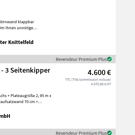
Stirnwand klappbar
Wartezeiten oder Wegstrecken zu ersparen, bitten wir
er Knittelfeld
Revendeur Premium Plus
 - 3 Seitenkipper
4.600 €
TTC (TVA/commission incluse)
4.070,80 € HT
chs + Plateaugröße 2, 95 m x
lzaufsatzwand 70 cm +
GmbH
Revendeur Premium Plus