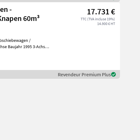
en -
17.731 €
Knapen 60m³
TTC (TVA incluse 19%)
14.900 € HT
hse Baujahr 1995 3-Achs
Bereifung 385/65/22, 5 60m³ Ladevolumen Länge
Revendeur Premium Plus