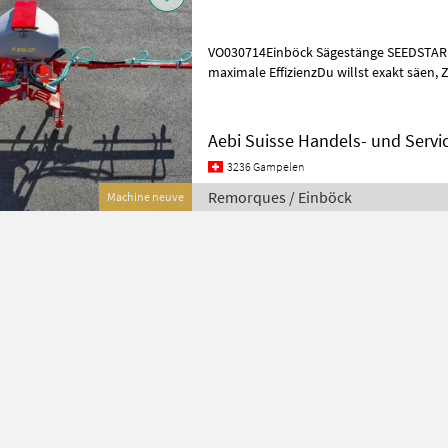
VO030714Einböck Sägestänge SEEDSTAR 6
maximale EffizienzDu willst exakt säen, Zeit sparen und deine Flächen
optimal nutzen? Mit dem Einböck
Aebi Suisse Handels- und Servi
3236 Gampelen
Remorques / Einböck
Machine neuve