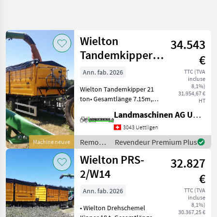
Affiner la
recherche
Wielton
34.543
Catégorie
Pays
Filtres
4
Tandemkipper
€
21t
Afficher
Ann. fab. 2026
TTC (TVA
CHEMIN
Réinitialiser
4
incluse
ACTUEL
8,1%)
résultats
Wielton Tandemkipper 21
31.954,67 €
matériel
ton• Gesamtlänge 7.15m,
HT
agricole
Breite 2.55m•
Landmaschinen AG Uettligen
Pritschenlänge 5.12m,
Remorques
Breite 2.42m•
3043 Uettligen
Autres
Plattformhöhe 1.38 m•
Remorques
Remorques
Revendeur Premium Plus
Machine neuve
Eigengewicht 5000 kg•
/
Wielton
Wielton PRS-
Bereifung 385/65R22.5 N
32.827
Wielton
2/W14
CHOISIR
€
UNE
CATÉGORIE
Ann. fab. 2026
TTC (TVA
incluse
8,1%)
Wielton
• Wielton Drehschemel
30.367,25 €