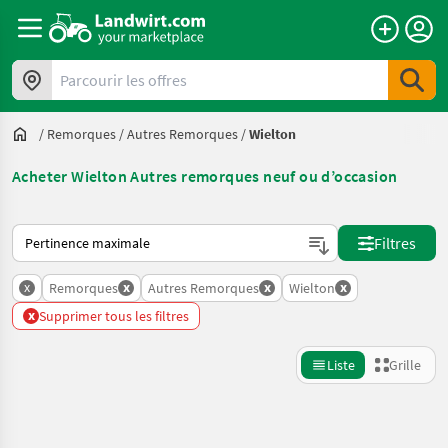
Parcourir les offres
/
Remorques
/
Autres Remorques
/
Wielton
Acheter Wielton Autres remorques neuf ou d’occasion
Voici comment les annonces sont triées sur Landwirt.com
Filtres
x
x
x
x
Remorques
Autres Remorques
Wielton
x
Supprimer tous les filtres
Liste
Grille