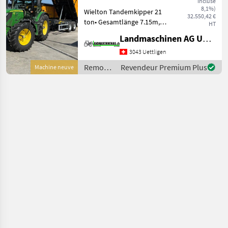
incluse
MARKETPLACE
8,1%)
Wielton Tandemkipper 21
32.550,42 €
ton• Gesamtlänge 7.15m,
Offres des
Petites
HT
Marketplace
Breite 2.55m•
distributeurs
annonces
Landmaschinen AG Uettligen
Pritschenlänge 5.12m,
Breite 2.42m•
3043 Uettligen
Plattformhöhe 1.38 m•
Remorques
Revendeur Premium Plus
Machine neuve
Eigengewicht 5000 kg•
/
Bereifung 385/65R22.5 N
Wielton