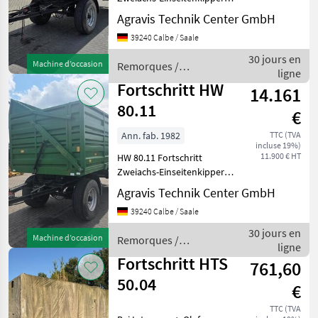
HW 80.11 in
Fliegl
Agravis Technik Center GmbH
Grundausrüstung,
39240 Calbe / Saale
Drehschemellenkung
Möslein
Blattfederung, 25 km/h
30 jours en
Machine d’occasion
Remorques /
Ausführung
ligne
Fortschritt
Ifor Williams
Stahlbordwände,
Fortschritt HW
14.161
Häckselaufbau, hy
80.11
Krone
€
Ann. fab. 1982
TTC (TVA
Tebbe
incluse 19%)
11.900 € HT
HW 80.11 Fortschritt
Afficher
Zweiachs-Einseitenkipper
tous
HW 80.11 in
Agravis Technik Center GmbH
les 38
Grundausrüstung,
39240 Calbe / Saale
Drehschemellenkung
MODÈLE
Blattfederung, 25 km/h
30 jours en
Machine d’occasion
Remorques /
Ausführung
ligne
Fortschritt
Stahlbordwände,
Fortschritt HTS
761,60
Häckselaufbau, hy
50.04
HW
€
80.11
TTC (TVA