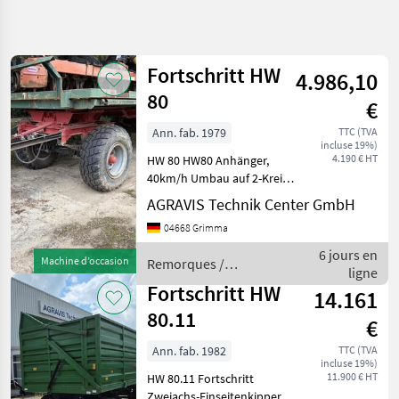
Affiner la
recherche
Fortschritt HW
4.986,10
Catégorie
Pays
Filtres
4
80
€
Afficher
Ann. fab. 1979
TTC (TVA
CHEMIN
Réinitialiser
5
incluse 19%)
ACTUEL
4.190 € HT
HW 80 HW80 Anhänger,
résultats
matériel
40km/h Umbau auf 2-Kreis
agricole
DL-Bremse mit ALB
AGRAVIS Technik Center GmbH
Vorbereitung auf Kippen
Remorques
04668 Grimma
mit hydr. Seitenwand
Autres
Bereifung 60% **ohne
6 jours en
Remorques
Machine d’occasion
Remorques /
abgebildete Kreiselegge **
ligne
Fortschritt
Fortschritt
*S
Fortschritt HW
14.161
80.11
CHOISIR
€
UNE
CATÉGORIE
Ann. fab. 1982
TTC (TVA
incluse 19%)
11.900 € HT
HW 80.11 Fortschritt
Fortschritt
Zweiachs-Einseitenkipper