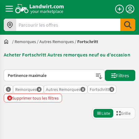
Parcourir les offres
/
Remorques
/
Autres Remorques
/
Fortschritt
Acheter Fortschritt Autres remorques neuf ou d’occasion
Voici comment les annonces sont triées sur Landwirt.com
Filtres
x
x
x
x
Remorques
Autres Remorques
Fortschritt
x
Supprimer tous les filtres
Liste
Grille