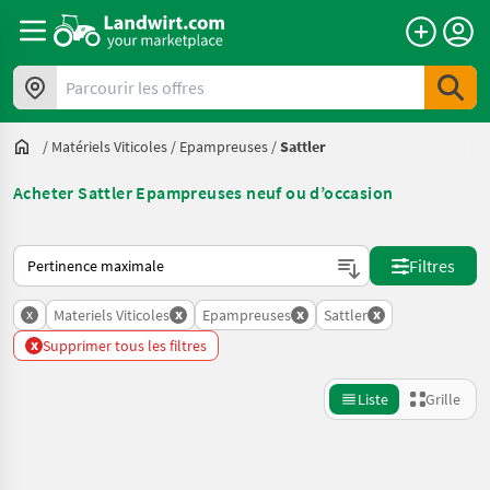
Parcourir les offres
/
Matériels Viticoles
/
Epampreuses
/
Sattler
Acheter Sattler Epampreuses neuf ou d’occasion
Voici comment les annonces sont triées sur Landwirt.com
Filtres
x
x
x
x
Materiels Viticoles
Epampreuses
Sattler
x
Supprimer tous les filtres
Liste
Grille