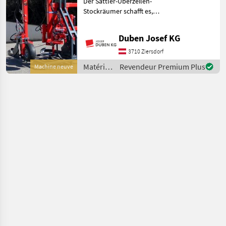
Der Sattler-Überzeilen-
MARKETPLACE
Stockräumer schafft es,
einfacher, schneller und
Offres des
Petites
Marketplace
genauer arbeiten zu
distributeurs
annonces
Duben Josef KG
können. Dabei ist er auch
noch sicherer und
3710 Ziersdorf
zuverlässiger als andere
Matériels
Revendeur Premium Plus
Machine neuve
Gerä
viticoles
/ Sattler