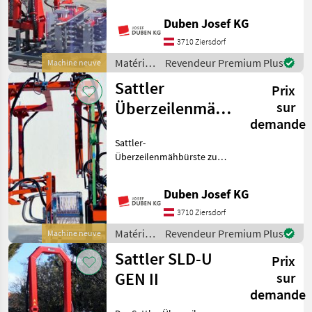
Möglichkeit, Stöcke rasch
Rinieri
Duben Josef KG
und sicher von Austrieben
zu befreien. Der
3710 Ziersdorf
Olmi
Stockputzer gleitet den B
Matériels
Revendeur Premium Plus
Machine neuve
viticoles
CFS
Sattler
Prix
/ Sattler
Überzeilenmähbürste
sur
Clemens
demande
SLD GEN II
Ostraticky
Sattler-
Überzeilenmähbürste zum
Afficher
Mähen im
tous
Zwischenstockbereich, zwei
Duben Josef KG
les 15
ineinanderlaufende
Fadenrotoren,
3710 Ziersdorf
MODÈLE
automatische
Matériels
Revendeur Premium Plus
Machine neuve
Bodenanpassung mittels
viticoles
Parallelführung, Kufen zur
Sattler SLD-U
Prix
/ Sattler
H
GEN II
sur
Stammputzer
UZ-SP
demande