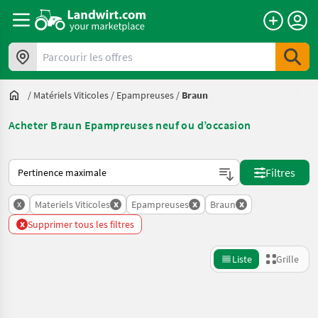
Parcourir les offres
/
Matériels Viticoles
/
Epampreuses
/
Braun
Acheter Braun Epampreuses neuf ou d’occasion
Voici comment les annonces sont triées sur Landwirt.com
Filtres
x
x
x
x
Materiels Viticoles
Epampreuses
Braun
x
Supprimer tous les filtres
Liste
Grille