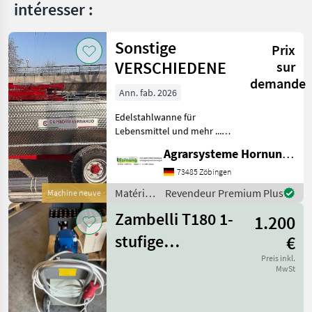
intéresser :
Sonstige
Prix
VERSCHIEDENE
sur
demande
Ann. fab. 2026
Edelstahlwanne für
Lebensmittel und mehr ...
Einachser / Tandem /
Agrarsysteme Hornung GmbH & Co. KG
Tridem Zweiachser mit
Drehschemel Sagen Sie uns
73485 Zöbingen
was Sie möchten Größe /
Matériels
Revendeur Premium Plus
Machine neuve
Breifung / Zubehör, dann
viticoles
be
Zambelli T180 1-
1.200
/
Sonstige
stufige
€
Impellerpumpe
Preis inkl.
MwSt