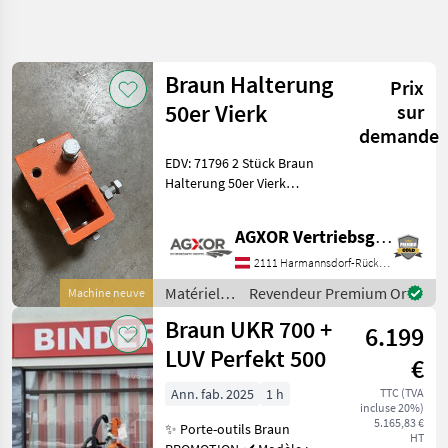
Affiner la
recherche
Braun Halterung
Prix
Catégorie
Pays
Filtres
4
50er Vierk
sur
demande
Afficher
CHEMIN
EDV: 71796 2 Stück Braun
Réinitialiser
3
ACTUEL
Halterung 50er Vierk
résultats
matériel
Unterstockbearbeitung Das
agricole
Verkaufsteam der Fa. Agxor
AGXOR Vertriebsgesellschaft Ost GmbH
Materiels
zeigt Ihnen das
Viticoles
Gerät/Maschine gerne und
2111 Harmannsdorf-Rückersdorf
bittet um Terminab
Epampreuses
Matériels
Revendeur Premium Or
Machine neuve
viticoles /
Braun
Braun UKR 700 +
6.199
Braun
LUV Perfekt 500
CHOISIR
€
UNE
CATÉGORIE
Ann. fab. 2025
1 h
TTC (TVA
incluse 20%)
5.165,83 €
Braun
✨ Porte-outils Braun
HT