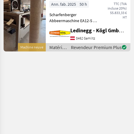
Rollensortierer
Ann. fab. 2025
50 h
TTC (TVA
incluse 20%)
55.833,33 €
Scharfenberger
HT
Abbeermaschine EA12-S mit
Rollensortierer und
Ledinegg - Kögl GmbH - Obst- und Weinbautechnik
Quetschwalze – Präzision
und Flexibilität für die
8462 Gamlitz
Traubenverarbeitung -
Matériels
Revendeur Premium Plus
Machine neuve
Vorführmaschine
viticoles
Beschreibung:
/
Scharfenberger