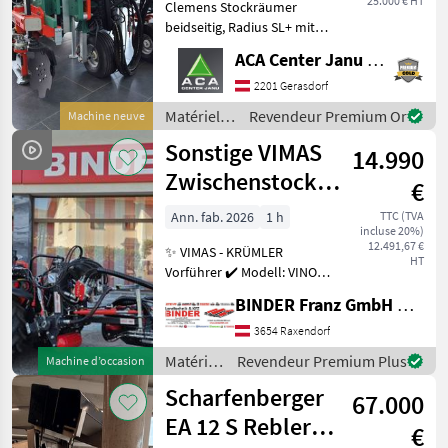
25.000 € HT
Clemens Stockräumer
beidseitig, Radius SL+ mit
Zinkenkreisel, SB 2
ACA Center Janu GmbH
Geräteträger, Aushub
hydraulisch Links und
2201 Gerasdorf
Rechts, Arbeitsbreite 2400 -
Matériels
Revendeur Premium Or
Machine neuve
3400 mm, inkl. Ventilblock
viticoles /
Sonstige VIMAS
14.990
Clemens
Zwischenstock-
€
KRÜMLER
Ann. fab. 2026
1 h
TTC (TVA
incluse 20%)
12.491,67 €
✨ VIMAS - KRÜMLER
HT
Vorführer ✔️ Modell: VINO -
Version HeavyDuty ✔️ in
BINDER Franz GmbH & CoKG
serienmäßiger Ausführung
✔️ Heckanbau - einseitig ✔️
3654 Raxendorf
Hohe
Matériels
Revendeur Premium Plus
Machine d’occasion
Arbeitsgeschwindigkeit bis
viticoles
Scharfenberger
zu 5, 5
67.000
/
Sonstige
EA 12 S Rebler +
€