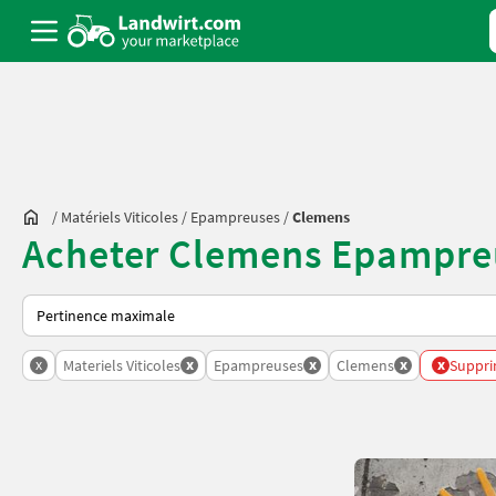
/
Matériels Viticoles
/
Epampreuses
/
Clemens
Acheter Clemens Epampreu
Voici comment les annonces sont triées sur Landwirt.com
x
x
x
x
x
Materiels Viticoles
Epampreuses
Clemens
Supprim