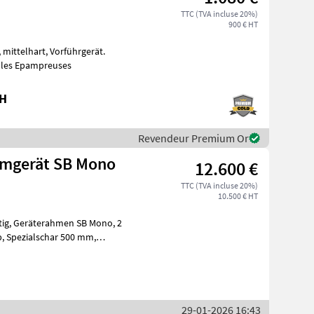
TTC (TVA incluse 20%)
900 € HT
Matériels viticoles Epampreuses
bH
Revendeur Premium Or
umgerät SB Mono
12.600 €
TTC (TVA incluse 20%)
10.500 € HT
no, 2
29-01-2026 16:43