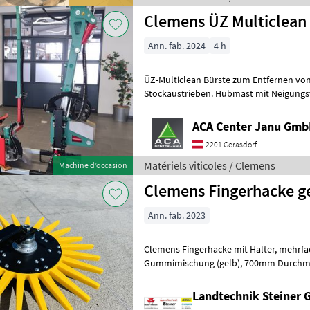
Clemens ÜZ Multiclean
Ann. fab. 2024
4 h
ÜZ-Multiclean Bürste zum Entfernen vo
Stockaustrieben. Hubmast mit Neigungs
Inkl. Anbaukonsole und Absetzvorricht
ACA Center Janu Gm
2201 Gerasdorf
Matériels viticoles / Clemens
Machine d’occasion
Clemens Fingerhacke g
Ann. fab. 2023
Clemens Fingerhacke mit Halter, mehrfach verstellbar, mittelharte
Gummimischung (gelb), 700mm Durchmesser, uvm. Matériels viticoles
Epampreuses
Landtechnik Steiner