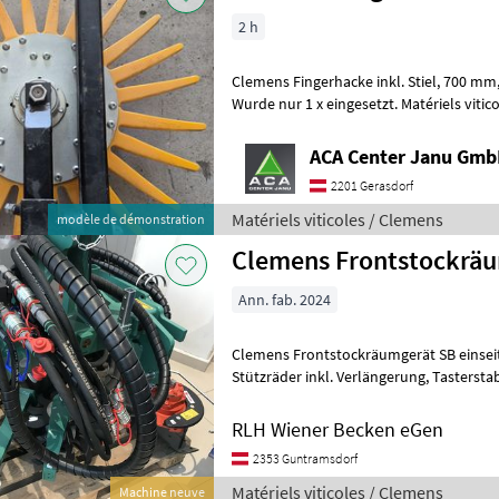
2 h
Clemens Fingerhacke inkl. Stiel, 700 mm, mittelhart, Vorführgerät.
Wurde nur 1 x eingesetzt. 
ACA Center Janu Gm
2201 Gerasdorf
Matériels viticoles / Clemens
modèle de démonstration
Clemens Frontstockrä
Ann. fab. 2024
Clemens Frontstockräumgerät SB einseitig, Geräterahmen SB Mo
Stützräder inkl. Verlängerung, Tasterstab, Spezialschar 500 mm,
Scheibenpflug mit 300 mm, elektr.
RLH Wiener Becken eGen
2353 Guntramsdorf
Matériels viticoles / Clemens
Machine neuve