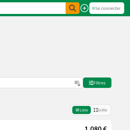
Se connecter
Filtres
Liste
Grille
1.080 €