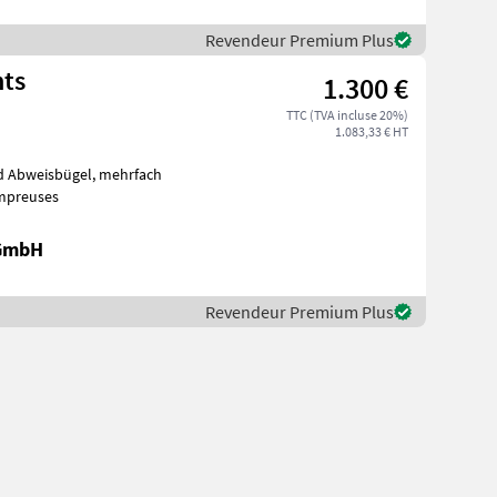
Revendeur Premium Plus
hts
1.300 €
TTC (TVA incluse 20%)
1.083,33 € HT
isbügel, mehrfach
es Epampreuses
 GmbH
Revendeur Premium Plus