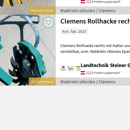
2223 Hohenruppersdorf
Matériels viticoles / Clemens
Machine neuve
Clemens Rollhacke rec
Ann. fab. 2023
Clemens Rollhacke rechts mit Halter und Abwe
verstellbar, uvm. Matériels viticol
Landtechnik Steiner
2223 Hohenruppersdorf
Matériels viticoles / Clemens
Machine neuve