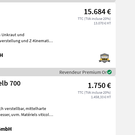
15.684 €
TTC (TVA incluse 20%)
13.070 € HT
n Unkraut und
verstellung und Z-Kinematik.
ung. Ölbeda
bH
Revendeur Premium Or
elb 700
1.750 €
TTC (TVA incluse 20%)
1.458,33 € HT
 GmbH