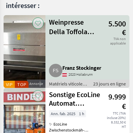
intéresser :
Weinpresse
5.500
Della Toffola
€
1.600 l
TVA non
applicable
Franz Stockinger
2020 Hollabrunn
Matériels viticoles /
23 jours en ligne
VIP
TOP
Annonce
Matériels de
Sonstige EcoLine
9.999
vinification
Automat.
€
Zwischenstockmäher
Ann. fab. 2025
1 h
TTC (TVA
incluse 20%)
Ostraticky
8.332,50 €
✨ EcoLine
HT
Zwischenstockmäh-