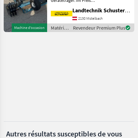
Geräteträger: Im Preis
enthalten: - Joystick
Rinieri
Landtechnik Schuster Niederlassung Mistelbach
Steuerung - Gummi-
Stützräder - Roll- und
2130 Mistelbach
Olmi
Fingerhacke - Stockräumer
Matériels
Revendeur Premium Plus
Machine d’occasion
(mit Schwert, Taster,
viticoles
CFS
Krümm
/
Orizzonti
Ostraticky
Clemens
Afficher
tous
les 15
MARKETPLACE
Offres des
Petites
Marketplace
distributeurs
annonces
Autres résultats susceptibles de vous