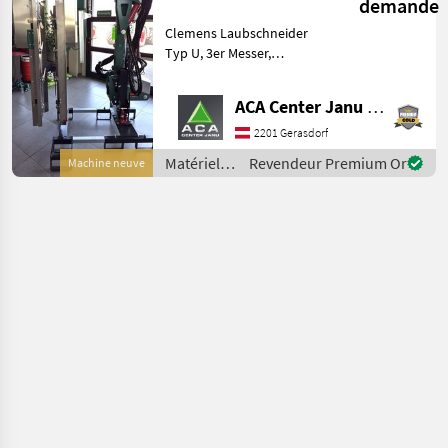
demande
Laubschneidet
Clemens Laubschneider
Typ U
Typ U, 3er Messer,
Obermesser 0, 74 m,
Messerträger seitlich 1, 45
ACA Center Janu GmbH
m, Anfahrschutz seitlich
und oben, hydraulische
2201 Gerasdorf
Breitenverstellung im
Matériels
Revendeur Premium Or
Machine neuve
Laubschn
viticoles /
Sonstige