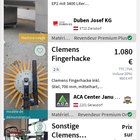
EP2 mit 3400 Liter
Presskorbinhalt, Tank-
Presssystem,
Duben Josef KG
Displaysteuerung mit
Touchscreen und 10-Zoll-
3710 Ziersdorf
Monitor seitlich,
Matériels
Revendeur Premium Plus
Machine neuve
Funkfernbedienung, pneu
viticoles
Clemens
1.080
/
Scharfenberger
Fingerhacke
€
2 h
TTC (TVA
incluse 20%)
900 € HT
Clemens Fingerhacke inkl.
Stiel, 700 mm, mittelhart,
Vorführgerät. Wurde nur 1 x
ACA Center Janu GmbH
eingesetzt. Matériels
viticoles Epampreuses
2201 Gerasdorf
modèle de
Matériels
Revendeur Premium Or
démonstration
viticoles /
Sonstige
Prix
Clemens
Clemens
sur