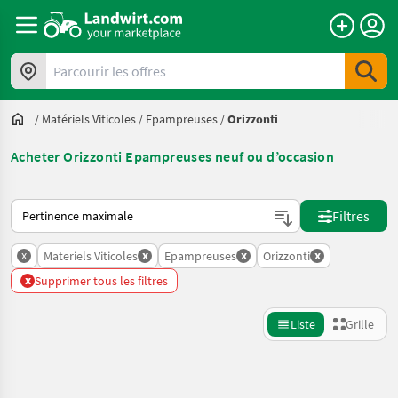
Parcourir les offres
/
Matériels Viticoles
/
Epampreuses
/
Orizzonti
Acheter Orizzonti Epampreuses neuf ou d’occasion
Voici comment les annonces sont triées sur Landwirt.com
Filtres
x
x
x
x
Materiels Viticoles
Epampreuses
Orizzonti
x
Supprimer tous les filtres
Liste
Grille