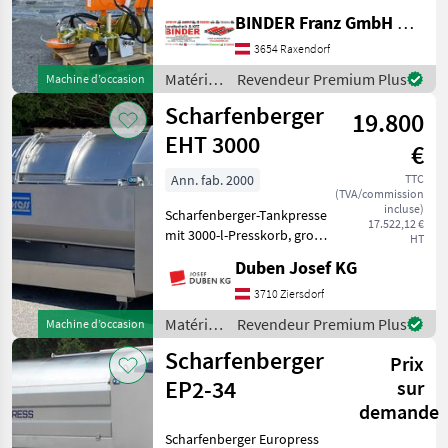
Kombination ✔️ Modell:
BINDER Franz GmbH & CoKG
Ostraticky MSO-400HP ✔️
durch Eigenölversorgung
3654 Raxendorf
ist Mähen auch ✔️ mit
Matériels
Revendeur Premium Plus
Machine d’occasion
kleineren Traktoren
viticoles
Scharfenberger
problemlos möglich!
19.800
/
Sonstige
EHT 3000
€
Ann. fab. 2000
TTC
(TVA/commission
incluse)
Scharfenberger-Tankpresse
17.522,12 €
mit 3000-l-Presskorb, große
HT
Einfüllöffnungen mit
Duben Josef KG
verschiebbaren Türen,
vollautomatische
3710 Ziersdorf
Steuerung, Display seitlich,
Matériels
Revendeur Premium Plus
Machine d’occasion
Zentralbefüllungsansch
viticoles
Scharfenberger
Prix
/
Scharfenberger
EP2-34
sur
demande
Scharfenberger Europress