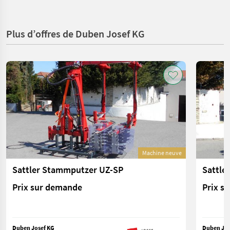
Plus d’offres de Duben Josef KG
Machine neuve
Sattler Stammputzer UZ-SP
Sattle
Prix sur demande
Prix s
Duben Josef KG
Duben Jos