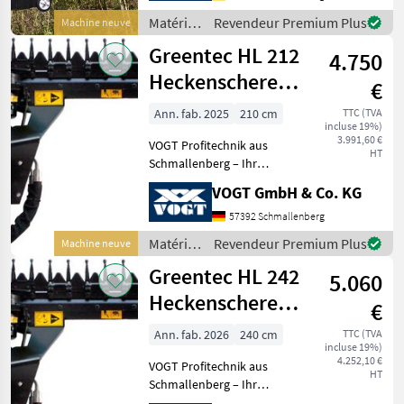
Mehrere VOGT-Standorte +
Matériels
Revendeur Premium Plus
Machine neuve
100 Servicepartner in
pour
Greentec HL 212
Deutsch
4.750
l’entretien
des
Heckenschere
€
arbres /
/Astschere für
Greentec
Ann. fab. 2025
210 cm
TTC (TVA
incluse 19%)
Ausleger
3.991,60 €
VOGT Profitechnik aus
HT
Schmallenberg – Ihr
führender Anbieter für
VOGT GmbH & Co. KG
professionelle
Landschaftspflegetechnik =
57392 Schmallenberg
Mehrere VOGT-Standorte +
Matériels
Revendeur Premium Plus
Machine neuve
100 Servicepartner in
pour
Greentec HL 242
Deutsch
5.060
l’entretien
des
Heckenschere
€
arbres /
/Astschere für
Greentec
Ann. fab. 2026
240 cm
TTC (TVA
incluse 19%)
Ausleger
4.252,10 €
VOGT Profitechnik aus
HT
Schmallenberg – Ihr
führender Anbieter für