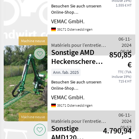
incluse 19%)
Frontlader Euro
1.555 € HT
Besuchen Sie auch unseren
Aufnahm
Online-Shop
www.traktorshop24. com
VEMAC GmbH.
Heckenschere Geo BJ150
39171 Osterweddingen
Neugerät 150 cm
Arbeitsbreite Euro-
06-11-
Machine neuve
Aufnahme für Frontlader
Matériels pour l’entretien
2024
(optional auch mit H
Sonstige AMD
des arbres / Sonstige
06:04
850,85
Heckenschere
€
150cm Mulcher
Ann. fab. 2025
TTC (TVA
incluse 19%)
hydraulisch NEU
715 € HT
Besuchen Sie auch unseren
Online-Shop
www.traktorshop24. com
VEMAC GmbH.
VEMAC Geo AMD150 testata
39171 Osterweddingen
Heckenschere mit
hydraulischem Antrieb
06-11-
Machine neuve
auch mit 120cm und 180cm
Matériels pour l’entretien
2024
Arbeitsbreite
Sonstige
des arbres / Sonstige
05:52
4.790,94
AMD120