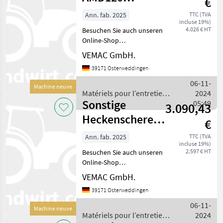
€
Heckenschere
Ann. fab. 2025
TTC (TVA
incluse 19%)
Böschungsmulcher
4.026 € HT
Besuchen Sie auch unseren
Mulcher Sch
Online-Shop
www.traktorshop24. com
VEMAC GmbH.
Heckenschere -
39171 Osterweddingen
Böschungsmulcher Geo
AMD120 120cm
06-11-
Machine neuve
Arbeitsbreite (optional
Matériels pour l’entretien
2024
auch mit Heckenschere
Sonstige
des arbres / Sonstige
05:49
3.090,43
150cm u
Heckenschere
€
Geo BRC150
Ann. fab. 2025
TTC (TVA
incluse 19%)
150cm Neugerät
2.597 € HT
Besuchen Sie auch unseren
Online-Shop
www.traktorshop24. com
VEMAC GmbH.
Heckenschere - Geo BRC150
39171 Osterweddingen
150cm Arbeitsbreite
(optional auch mit
06-11-
Machine neuve
Heckenschere 120cm oder
Matériels pour l’entretien
2024
180cm erhältli