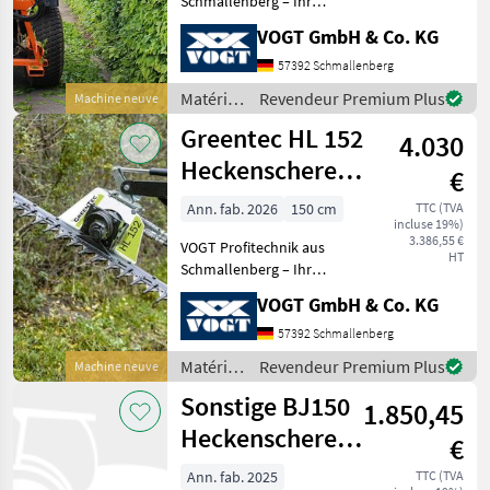
Schmallenberg – Ihr
führender Anbieter für
VOGT GmbH & Co. KG
Sonstige
14
professionelle
Landschaftspflegetechnik =
57392 Schmallenberg
Mehrere VOGT-Standorte +
Tifermec
4
Matériels
Revendeur Premium Plus
Machine neuve
100 Servicepartner in
pour
Greentec HL 152
Deutsch
4.030
l’entretien
MARKETPLACE
des
Heckenschere
€
Offres des
arbres /
Petites
/Astschere für
Marketplace
distributeurs
Tifermec
annonces
Ann. fab. 2026
150 cm
TTC (TVA
incluse 19%)
Bagger
3.386,55 €
VOGT Profitechnik aus
HT
Schmallenberg – Ihr
führender Anbieter für
VOGT GmbH & Co. KG
professionelle
Landschaftspflegetechnik =
57392 Schmallenberg
Mehrere VOGT-Standorte +
Matériels
Revendeur Premium Plus
Machine neuve
100 Servicepartner in
pour
Sonstige BJ150
Deutsch
1.850,45
l’entretien
des
Heckenschere
€
arbres /
150cm
Greentec
Ann. fab. 2025
TTC (TVA