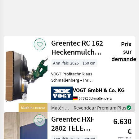
Greentec RC 162
Prix
Heckenmulcher
sur
demande
für Bagger
Ann. fab. 2025
160 cm
/Radlader
VOGT Profitechnik aus
Schmallenberg – Ihr
führender Anbieter für
VOGT GmbH & Co. KG
professionelle
Landschaftspflegetechnik =
57392 Schmallenberg
Mehrere VOGT-Standorte +
Matériels
Revendeur Premium Plus
Machine neuve
100 Servicepartner in
pour
Greentec HXF
Deutsch
6.630
l’entretien
des
2802 TELE
€
arbres /
Geräteträger
Greentec
TTC (TVA