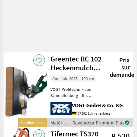
Tifermec
Greentec RC 102
Prix
Heckenmulcher
sur
demande
für Ausleger
Ann. fab. 2025
100 cm
/Bagger
VOGT Profitechnik aus
Schmallenberg – Ihr
führender Anbieter für
VOGT GmbH & Co. KG
professionelle
Landschaftspflegetechnik =
57392 Schmallenberg
Mehrere VOGT-Standorte +
Matériels
Revendeur Premium Plus
Machine neuve
100 Servicepartner in
pour
Tifermec TS370
Deutsch
9.520
l’entretien