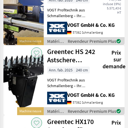
Ann. fab. 2020
240 cm
incluse 19%)
/Multiträger
5.571,43 €
VOGT Profitechnik aus
HT
Schmallenberg – Ihr
führender Anbieter für
VOGT GmbH & Co. KG
professionelle
Landschaftspflegetechnik =
57392 Schmallenberg
Mehrere VOGT-Standorte +
Matériels
Revendeur Premium Plus
Machine neuve
100 Servicepartner in
pour
Greentec HS 242
Deutsch
Prix
l’entretien
des
Astschere
sur
arbres /
demande
/Heckenschere
Greentec
Ann. fab. 2025
240 cm
für Bagger
VOGT Profitechnik aus
Schmallenberg – Ihr
führender Anbieter für
VOGT GmbH & Co. KG
professionelle
Landschaftspflegetechnik =
57392 Schmallenberg
Mehrere VOGT-Standorte +
Matériels
Revendeur Premium Plus
Machine neuve
100 Servicepartner in
pour
Greentec HX170
Deutsch
Prix
l’entretien