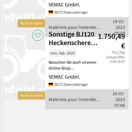
www.traktorshop24. com
VEMAC GmbH.
VEMAC Geo AMD180 testata
39171 Osterweddingen
Heckenschere mit
hydraulischem Antrieb
19-01-
Machine neuve
auch mit 120cm und 150cm
Matériels pour l’entretien
2023
Arbeitsbreite
Sonstige BJ120
des arbres / Sonstige
05:59
1.750,49
Heckenschere
€
120cm
Ann. fab. 2025
TTC (TVA
incluse 19%)
Frontlader Euro
1.471 € HT
Besuchen Sie auch unseren
Aufnahm
Online-Shop
www.traktorshop24. com
VEMAC GmbH.
Heckenschere Geo BJ120
39171 Osterweddingen
Neugerät 120 cm
Arbeitsbreite Euro-
16-01-
Machine neuve
Aufnahme für Frontlader
Matériels pour l’entretien
2023
(optional auch mit H
des arbres / Sonstige
07:06