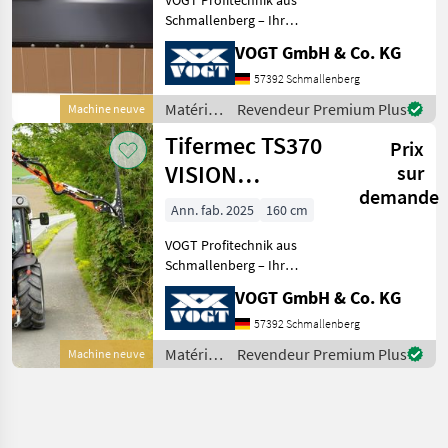
Schmallenberg – Ihr
führender Anbieter für
VOGT GmbH & Co. KG
professionelle
Landschaftspflegetechnik =
57392 Schmallenberg
Mehrere VOGT-Standorte +
Matériels
Revendeur Premium Plus
Machine neuve
100 Servicepartner in
pour
Tifermec TS370
Deutsch
Prix
l’entretien
des
VISION
sur
arbres /
demande
Heckenschere
Greentec
Ann. fab. 2025
160 cm
/Heckenschneider
VOGT Profitechnik aus
Schmallenberg – Ihr
führender Anbieter für
VOGT GmbH & Co. KG
professionelle
Landschaftspflegetechnik =
57392 Schmallenberg
Mehrere VOGT-Standorte +
Matériels
Revendeur Premium Plus
Machine neuve
100 Servicepartner in
pour
Deutsch
l’entretien
des
arbres /