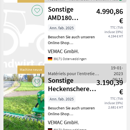
verts = Plusieurs s
pour
Sonstige
4.990,86
l’entretien
des
AMD180
€
arbres /
Heckenschere
Greentec
Ann. fab. 2025
TTC (TVA
incluse 19%)
Böschungsmulcher
4.194 € HT
Besuchen Sie auch unseren
Mulcher Sch
Online-Shop
www.traktorshop24. com
VEMAC GmbH.
Heckenschere -
39171 Osterweddingen
Böschungsmulcher Geo
AMD180 180cm
19-01-
Machine neuve
Arbeitsbreite (optional
Matériels pour l’entretien
2023
auch mit Heckenschere
Sonstige
des arbres / Sonstige
06:11
3.190,39
120cm u
Heckenschere
€
Geo BRC180
Ann. fab. 2025
TTC (TVA
incluse 19%)
180cm Neugerät
2.681 € HT
Besuchen Sie auch unseren
Online-Shop
www.traktorshop24. com
VEMAC GmbH.
Heckenschere - Geo BRC180
39171 Osterweddingen