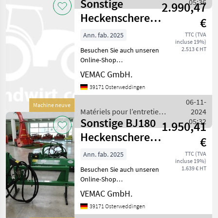
Sonstige
des arbres / Sonstige
05:36
2.990,47
Heckenschere
€
Geo BRC120
Ann. fab. 2025
TTC (TVA
incluse 19%)
120cm
2.513 € HT
Besuchen Sie auch unseren
NeugerätBRC120
Online-Shop
www.traktorshop24. com
VEMAC GmbH.
Heckenschere - Geo BRC120
39171 Osterweddingen
120cm Arbeitsbreite
(optional auch mit
06-11-
Machine neuve
Heckenschere 150cm oder
Matériels pour l’entretien
2024
180cm erhältli
Sonstige BJ180
des arbres / Sonstige
05:32
1.950,41
Heckenschere
€
180cm
Ann. fab. 2025
TTC (TVA
incluse 19%)
Frontlader Euro
1.639 € HT
Besuchen Sie auch unseren
Aufnahm
Online-Shop
www.traktorshop24. com
VEMAC GmbH.
Heckenschere Geo BJ180
39171 Osterweddingen
Neugerät 180cm