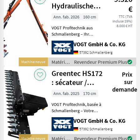
des
Hydraulische
€
arbres /
Heckenschere
Greentec
Ann. fab. 2026
160 cm
TTC (TVA
incluse 19%)
/Heckenschneider
8.000 € HT
VOGT Profitechnik aus
Schmallenberg – Ihr
führender Anbieter für
VOGT GmbH & Co. KG
professionelle
Landschaftspflegetechnik =
57392 Schmallenberg
Mehrere VOGT-Standorte +
Matériels
Revendeur Premium Plus
Machine neuve
100 Servicepartner in
pour
Greentec HS172
Deutsch
Prix
l’entretien
des
: sécateur /
sur
arbres /
demande
taille-haie pour
Tifermec
Ann. fab. 2025
170 cm
flèche
VOGT Profitechnik, basée à
télescopique
Schmallenberg – Votre
fournisseur de référence en
VOGT GmbH & Co. KG
matière d'équipements
professionnels pour
57392 Schmallenberg
l'entretien des espaces
Matériels
Revendeur Premium Plus
Machine neuve