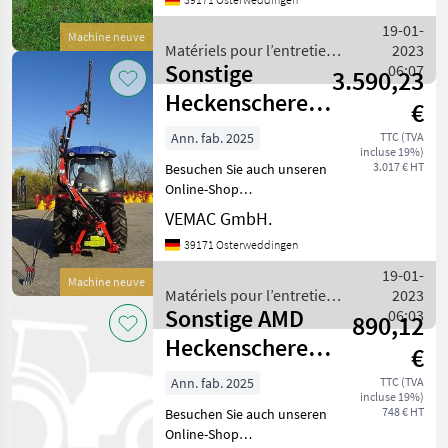
180cm Arbeitsbreite
(optional auch mit
19-01-
Machine neuve
Heckenschere 120cm oder
Matériels pour l’entretien
2023
150cm erhältli
Sonstige
des arbres / Sonstige
06:07
3.590,23
Heckenschere
€
Boxer HSC130
Ann. fab. 2025
TTC (TVA
incluse 19%)
130cm Astschere
3.017 € HT
Besuchen Sie auch unseren
Mähbal
Online-Shop
www.traktorshop24. com
VEMAC GmbH.
Heckenschere - Boxer
39171 Osterweddingen
HSC130 130cm
Arbeitsbreite (optional
19-01-
Machine neuve
auch mit Heckenschere
Matériels pour l’entretien
2023
160cm erhältlich) Neuge
Sonstige AMD
des arbres / Sonstige
06:03
890,12
Heckenschere
€
180cm Mulcher
Ann. fab. 2025
TTC (TVA
incluse 19%)
hydraulisch NEU
748 € HT
Besuchen Sie auch unseren
Online-Shop