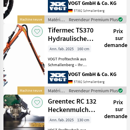
VOGT GmbH & Co. KG
professionelle
Landschaftspflegetechnik =
57392 Schmallenberg
Mehrere VOGT-Standorte +
Matériels
Revendeur Premium Plus
Machine neuve
100 Servicepartner in
pour
Tifermec TS370
Deutsch
Prix
l’entretien
des
Hydraulische
sur
arbres /
demande
Heckenschere
Greentec
Ann. fab. 2025
160 cm
/Heckenschneider
VOGT Profitechnik aus
Schmallenberg – Ihr
führender Anbieter für
VOGT GmbH & Co. KG
professionelle
Landschaftspflegetechnik =
57392 Schmallenberg
Mehrere VOGT-Standorte +
Matériels
Revendeur Premium Plus
Machine neuve
100 Servicepartner in
pour
Greentec RC 132
Deutsch
Prix
l’entretien
des
Heckenmulcher
sur
arbres /
demande
für Ausleger
Tifermec
Ann. fab. 2025
130 cm
/Bagger
VOGT Profitechnik aus