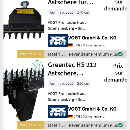
des
Astschere für
sur
arbres /
demande
Bagger
Greentec
Ann. fab. 2025
170 cm
/Radlader
VOGT Profitechnik aus
Schmallenberg – Ihr
führender Anbieter für
VOGT GmbH & Co. KG
professionelle
Landschaftspflegetechnik =
57392 Schmallenberg
Mehrere VOGT-Standorte +
Matériels
Revendeur Premium Plus
Machine neuve
100 Servicepartner in
pour
Greentec HS 212
Deutsch
Prix
l’entretien
des
Astschere
sur
arbres /
demande
/Heckenschere
Greentec
Ann. fab. 2025
210 cm
für Bagger-
VOGT Profitechnik aus
Schmallenberg – Ihr
führender Anbieter für
VOGT GmbH & Co. KG
professionelle
Landschaftspflegetechnik =
57392 Schmallenberg
Mehrere VOGT-Standorte +
Matériels
Revendeur Premium Plus
Machine neuve
100 Servicepartner in