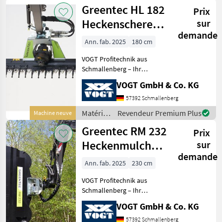
pour
Greentec HL 182
Deutsch
Prix
l’entretien
des
Heckenschere
sur
arbres /
demande
/Astschere für
Greentec
Ann. fab. 2025
180 cm
Ausleger
VOGT Profitechnik aus
Schmallenberg – Ihr
führender Anbieter für
VOGT GmbH & Co. KG
professionelle
Landschaftspflegetechnik =
57392 Schmallenberg
Mehrere VOGT-Standorte +
Matériels
Revendeur Premium Plus
Machine neuve
100 Servicepartner in
pour
Greentec RM 232
Deutsch
Prix
l’entretien
des
Heckenmulcher
sur
arbres /
demande
/Astschneider für
Greentec
Ann. fab. 2025
230 cm
Bagger
VOGT Profitechnik aus
Schmallenberg – Ihr
führender Anbieter für
VOGT GmbH & Co. KG
professionelle
Landschaftspflegetechnik =
57392 Schmallenberg