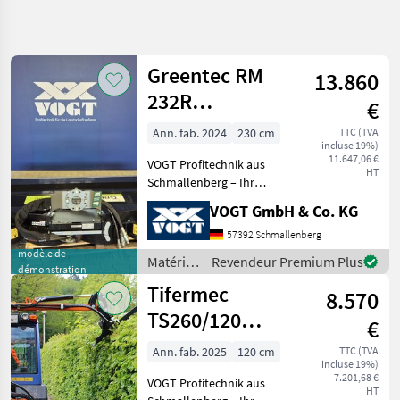
Affiner la
recherche
Greentec RM
13.860
Catégorie
Pays
Filtres
3
1
232R
€
Heckenmulcher
Afficher
Ann. fab. 2024
230 cm
TTC (TVA
CHEMIN
Réinitialiser
32
incluse 19%)
/Astschneider für
ACTUEL
11.647,06 €
résultats
VOGT Profitechnik aus
Bagger
HT
matériel
Schmallenberg – Ihr
forestier
führender Anbieter für
VOGT GmbH & Co. KG
Materiels
professionelle
Pour L
Landschaftspflegetechnik =
57392 Schmallenberg
Entretien
Mehrere VOGT-Standorte +
modèle de
Des Arbres
Matériels
Revendeur Premium Plus
démonstration
100 Servicepartner in
pour
Cisailles
Tifermec
Deutsch
8.570
A Haies
l’entretien
des
TS260/120
€
CHOISIR
arbres /
Heckenschneider
UNE
Greentec
Ann. fab. 2025
120 cm
TTC (TVA
CATÉGORIE
incluse 19%)
/Heckenschere
7.201,68 €
VOGT Profitechnik aus
HT
Greentec
14