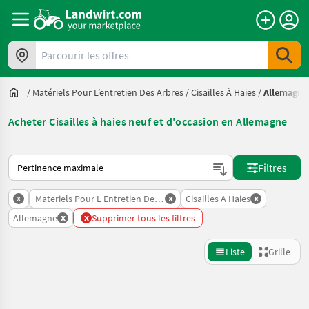
Parcourir les offres
/
Matériels Pour L’entretien Des Arbres
/
Cisailles À Haies
/
Allemagne
Acheter Cisailles à haies neuf et d'occasion en Allemagne
Voici comment les annonces sont triées sur Landwirt.com
Filtres
x
x
x
Materiels Pour L Entretien Des Arbres
Cisailles A Haies
x
x
Allemagne
Supprimer tous les filtres
Liste
Grille