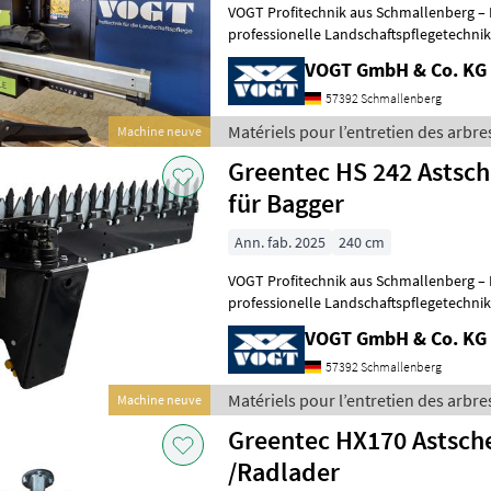
VOGT Profitechnik aus Schmallenberg – I
professionelle Landschaftspflegetechnik = Mehrere VOGT-Standorte 
100 Servicepartner in Deutsch
VOGT GmbH & Co. KG
57392 Schmallenberg
Matériels pour l’entretien des arbre
Machine neuve
Greentec HS 242 Astsc
für Bagger
Ann. fab. 2025
240 cm
VOGT Profitechnik aus Schmallenberg – I
professionelle Landschaftspflegetechnik = Mehrere VOGT-Standorte 
100 Servicepartner in Deutsch
VOGT GmbH & Co. KG
57392 Schmallenberg
Matériels pour l’entretien des arbre
Machine neuve
Greentec HX170 Astsche
/Radlader