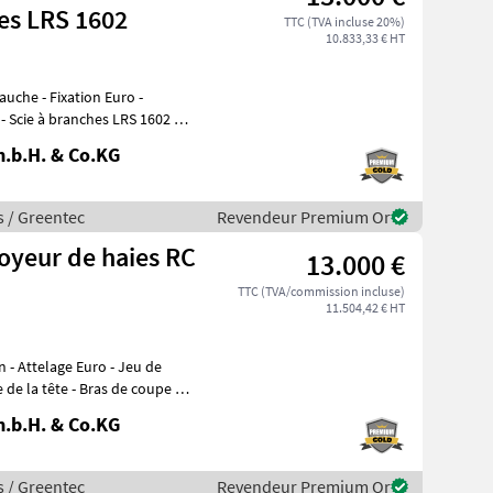
hes LRS 1602
TTC (TVA incluse 20%)
10.833,33 € HT
 Scie à branches LRS 1602 40
.b.H. & Co.KG
s / Greentec
Revendeur Premium Or
oyeur de haies RC
13.000 €
TTC (TVA/commission incluse)
11.504,42 € HT
 de
 Bras de coupe à
.b.H. & Co.KG
s / Greentec
Revendeur Premium Or