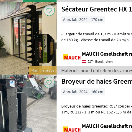
Sécateur Greentec HX 
Ann. fab. 2024
170 cm
- Largeur de travail de 1, 7 m - Diamètre des branches de 11 cm - Poids
de 180 kg - Vitesse de travail de 2 km/h - 1 raccord DW - Débit d'huile
minimum de 5
MAUCH Gesellschaft m
5274 Burgkirchen
Matériels pour l’entretien des arbre
Machine neuve
Broyeur de haies Green
Ann. fab. 2024
160 cm
Broyeur de haies Greentec RC // couper - broyer - évacuer // - RC 102 -
1 m, RC 132 - 1, 3 m ou RC 162 - 1, 6 m de largeur de travail - diamètre
des branches jusq
MAUCH Gesellschaft m