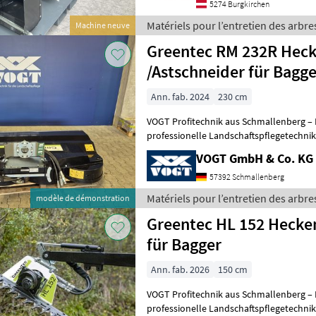
5274 Burgkirchen
Matériels pour l’entretien des arbre
Machine neuve
Greentec RM 232R Hec
/Astschneider für Bagge
Ann. fab. 2024
230 cm
VOGT Profitechnik aus Schmallenberg – I
professionelle Landschaftspflegetechnik = Mehrere VOGT-Standorte 
100 Servicepartner in Deutsch
VOGT GmbH & Co. KG
57392 Schmallenberg
Matériels pour l’entretien des arbre
modèle de démonstration
Greentec HL 152 Hecke
für Bagger
Ann. fab. 2026
150 cm
VOGT Profitechnik aus Schmallenberg – I
professionelle Landschaftspflegetechnik = Mehrere VOGT-Standorte 