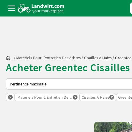
/
Matériels Pour L’entretien Des Arbres
/
Cisailles À Haies
/
Greentec
Acheter Greentec Cisailles
Voici comment les annonces sont triées sur Landwirt.com
x
x
x
Materiels Pour L Entretien Des Arbres
Cisailles A Haies
Greent