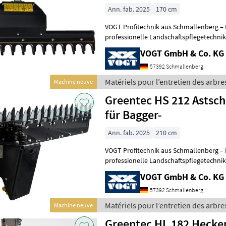
Ann. fab. 2025
170 cm
VOGT Profitechnik aus Schmallenberg – I
professionelle Landschaftspflegetechnik = Mehrere VOGT-Standorte 
100 Servicepartner in Deutsch
VOGT GmbH & Co. KG
57392 Schmallenberg
Matériels pour l’entretien des arbre
Machine neuve
Greentec HS 212 Astsc
für Bagger-
Ann. fab. 2025
210 cm
VOGT Profitechnik aus Schmallenberg – I
professionelle Landschaftspflegetechnik = Mehrere VOGT-Standorte 
100 Servicepartner in Deutsch
VOGT GmbH & Co. KG
57392 Schmallenberg
Matériels pour l’entretien des arbre
Machine neuve
Greentec HL 182 Hecke