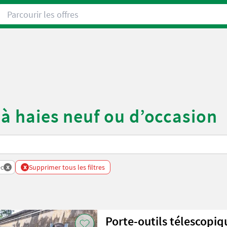
Parcourir les offres
 à haies neuf ou d’occasion
x
x
ec
Supprimer tous les filtres
Porte-outils télescopi