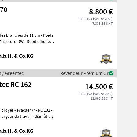
170
8.800 €
TTC (TVA incluse 20%)
7.333,33 € HT
.b.H. & Co.KG
s / Greentec
Revendeur Premium Or
tec RC 162
14.500 €
TTC (TVA incluse 20%)
12.083,33 € HT
.b.H. & Co.KG