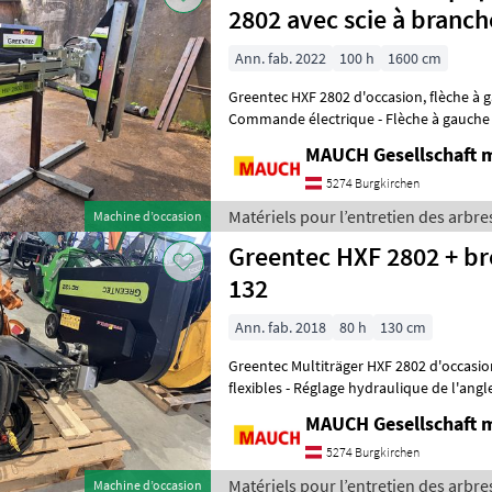
2802 avec scie à branc
Ann. fab. 2022
100 h
1600 cm
Greentec HXF 2802 d'occasion, flèche à gauche - Fixation Euro -
Commande électrique - Flèche à gauche -
l/min Matériels pour l’entretie
MAUCH Gesellschaft m
5274 Burgkirchen
Matériels pour l’entretien des arbre
Machine d’occasion
Greentec HXF 2802 + br
132
Ann. fab. 2018
80 h
130 cm
Greentec Multiträger HXF 2802 d'occasion - Attelage Euro - Jeu
flexibles - Réglage hydraulique de l'angle de la tête -
droite - Réglage mécaniq
MAUCH Gesellschaft m
5274 Burgkirchen
Matériels pour l’entretien des arbre
Machine d’occasion