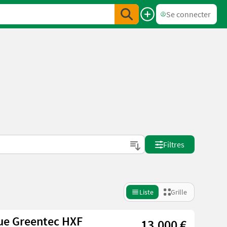
Se connecter
Filtres
Liste
Grille
que Greentec HXF
13.000 €