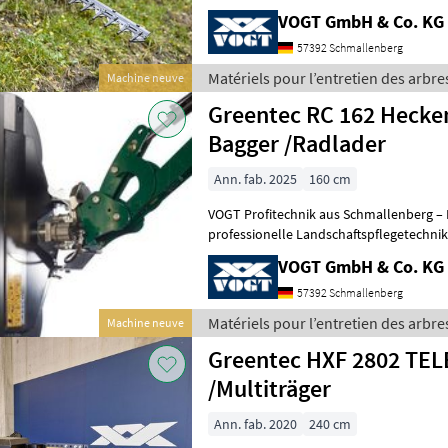
100 Servicepartner in Deutsch
VOGT GmbH & Co. KG
57392 Schmallenberg
Matériels pour l’entretien des arbre
Machine neuve
Greentec RC 162 Hecke
Bagger /Radlader
Ann. fab. 2025
160 cm
VOGT Profitechnik aus Schmallenberg – I
professionelle Landschaftspflegetechnik = Mehrere VOGT-Standorte 
100 Servicepartner in Deutsch
VOGT GmbH & Co. KG
57392 Schmallenberg
Matériels pour l’entretien des arbre
Machine neuve
Greentec HXF 2802 TEL
/Multiträger
Ann. fab. 2020
240 cm