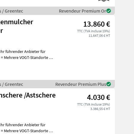
s / Greentec
Revendeur Premium Or
kenmulcher
13.860 €
r
TTC (TVA incluse 19%)
11.647,06 € HT
hr führender Anbieter für
+
s / Greentec
Revendeur Premium Plus
nschere /Astschere
4.030 €
TTC (TVA incluse 19%)
3.386,55 € HT
hr führender Anbieter für
+