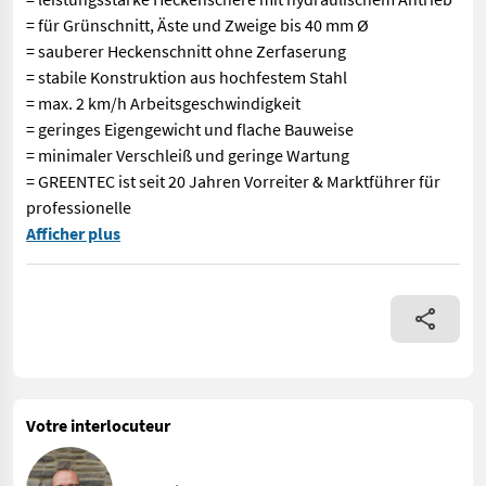
= für Grünschnitt, Äste und Zweige bis 40 mm Ø
= sauberer Heckenschnitt ohne Zerfaserung
= stabile Konstruktion aus hochfestem Stahl
= max. 2 km/h Arbeitsgeschwindigkeit
= geringes Eigengewicht und flache Bauweise
= minimaler Verschleiß und geringe Wartung
= GREENTEC ist seit 20 Jahren Vorreiter & Marktführer für
professionelle
VOGT Profitechnik aus Schmallenberg – Ihr führender Anbieter 
Afficher plus
Votre interlocuteur