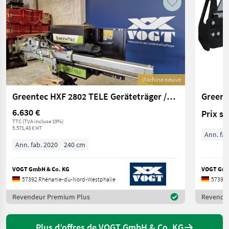
Machine neuve
Greentec HXF 2802 TELE Geräteträger /Multiträger
6.630 €
Prix s
TTC (TVA incluse 19%)
5.571,43 € HT
Ann. fab
Ann. fab. 2020
240 cm
VOGT GmbH & Co. KG
VOGT Gmb
57392 Rhénanie-du-Nord-Westphalie
57392 
Revendeur Premium Plus
Revende
Plus d’offres de VOGT GmbH & Co. KG