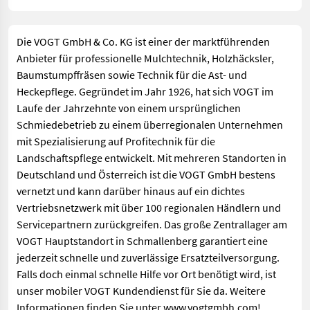
Male fiel mir auf, dass alle Mitarbeiter, die mir begegneten,
besonders aber die, mit denen ich direkten Kontakt hatte,
Die VOGT GmbH & Co. KG ist einer der marktführenden
ausgesprochen und aufrichtig freundlich waren.
Anbieter für professionelle Mulchtechnik, Holzhäcksler,
Angefangen bei den Damen am Empfang, die mich mit
Baumstumpffräsen sowie Technik für die Ast- und
Kaffee und Keksen verwöhnten, bis hin zum ausführenden
Heckepflege. Gegründet im Jahr 1926, hat sich VOGT im
Mechaniker, der komp
Laufe der Jahrzehnte von einem ursprünglichen
Schmiedebetrieb zu einem überregionalen Unternehmen
Christoph D.
,am 01-10-2019
mit Spezialisierung auf Profitechnik für die
100% zufrieden Super Kontakt und schnelle Abwicklung
Landschaftspflege entwickelt. Mit mehreren Standorten in
inc. Transport. ****ANFRAGE BIS LIEFERUNG 7TAGE****
Deutschland und Österreich ist die VOGT GmbH bestens
Vorallem transportieren Sie selber die Ware zum Kunden.
vernetzt und kann darüber hinaus auf ein dichtes
Super verladen und 1 Std vorher anrufen etc. hat auch
Vertriebsnetzwerk mit über 100 regionalen Händlern und
funktioniert.... Wer mehr mit Speditionen tun hat weiss was
Servicepartnern zurückgreifen. Das große Zentrallager am
das heute wert ist. Also beim nächsten mal gerne wieder
VOGT Hauptstandort in Schmallenberg garantiert eine
jederzeit schnelle und zuverlässige Ersatzteilversorgung.
Falls doch einmal schnelle Hilfe vor Ort benötigt wird, ist
unser mobiler VOGT Kundendienst für Sie da. Weitere
Informationen finden Sie unter www.vogtgmbh.com!