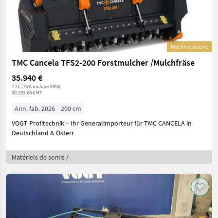
Machine neuve
TMC Cancela TFS2-200 Forstmulcher /Mulchfräse
35.940 €
TTC (TVA incluse 19%)
30.201,68 € HT
Ann. fab. 2026
200 cm
VOGT Profitechnik – Ihr Generalimporteur für TMC CANCELA in
Deutschland & Österr
Matériels de semis /