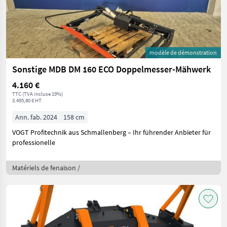
modèle de démonstration
Sonstige MDB DM 160 ECO Doppelmesser-Mähwerk
4.160 €
TTC (TVA incluse 19%)
3.495,80 € HT
Ann. fab. 2024
158 cm
VOGT Profitechnik aus Schmallenberg – Ihr führender Anbieter für
professionelle
Matériels de fenaison /