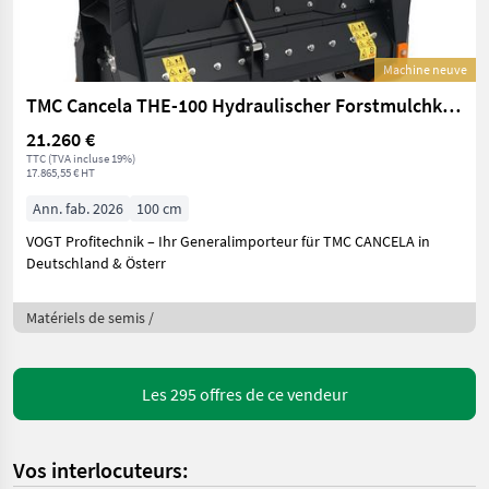
Machine neuve
TMC Cancela THE-100 Hydraulischer Forstmulchkopf
21.260 €
TTC (TVA incluse 19%)
17.865,55 € HT
Ann. fab. 2026
100 cm
VOGT Profitechnik – Ihr Generalimporteur für TMC CANCELA in
Deutschland & Österr
Matériels de semis /
Les 295 offres de ce vendeur
Vos interlocuteurs: