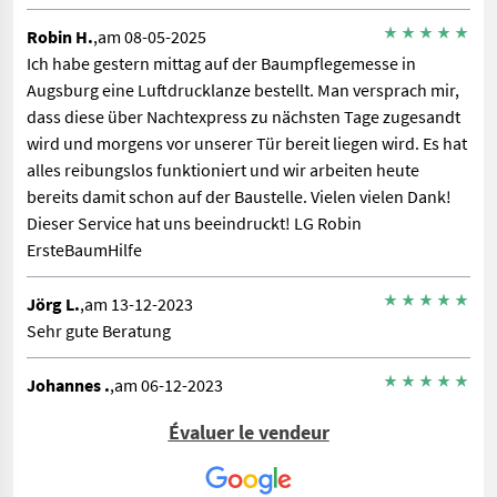
Robin H.
,am 08-05-2025
Ich habe gestern mittag auf der Baumpflegemesse in
Augsburg eine Luftdrucklanze bestellt. Man versprach mir,
dass diese über Nachtexpress zu nächsten Tage zugesandt
wird und morgens vor unserer Tür bereit liegen wird. Es hat
alles reibungslos funktioniert und wir arbeiten heute
bereits damit schon auf der Baustelle. Vielen vielen Dank!
Dieser Service hat uns beeindruckt! LG Robin
ErsteBaumHilfe
Jörg L.
,am 13-12-2023
Sehr gute Beratung
Johannes .
,am 06-12-2023
Jetzt war ich doch bereits das zweite mal dort, um den
Évaluer le vendeur
Service der Vogt GmbH in Anspruch zu nehmen, einmal
wegen einer kleinen Reparatur unseres Hackers, heute
wegen einer fälligen Inspektion an selbiger Maschine. Beide