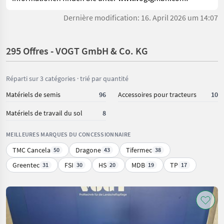
Dernière modification: 16. April 2026 um 14:07
295 Offres - VOGT GmbH & Co. KG
Réparti sur 3 catégories · trié par quantité
Matériels de semis
96
Accessoires pour tracteurs
10
Matériels de travail du sol
8
MEILLEURES MARQUES DU CONCESSIONNAIRE
TMC Cancela
Dragone
Tifermec
50
43
38
Greentec
FSI
HS
MDB
TP
31
30
20
19
17