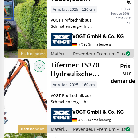
€
arbres /
Heckenschneider
Tifermec
Ann. fab. 2025
120 cm
TTC (TVA
incluse 19%)
/Heckenschere
7.201,68 €
VOGT Profitechnik aus
HT
Schmallenberg – Ihr
führender Anbieter für
VOGT GmbH & Co. KG
professionelle
Landschaftspflegetechnik =
57392 Schmallenberg
Mehrere VOGT-Standorte +
Matériels
Revendeur Premium Plus
Machine neuve
100 Servicepartner in
pour
Tifermec TS370
Deutsch
Prix
l’entretien
des
Hydraulische
sur
arbres /
demande
Heckenschere
Tifermec
Ann. fab. 2025
160 cm
/Heckenschneider
VOGT Profitechnik aus
Schmallenberg – Ihr
führender Anbieter für
VOGT GmbH & Co. KG
professionelle
Landschaftspflegetechnik =
57392 Schmallenberg
Mehrere VOGT-Standorte +
Matériels
Revendeur Premium Plus
Machine neuve
100 Servicepartner in
pour