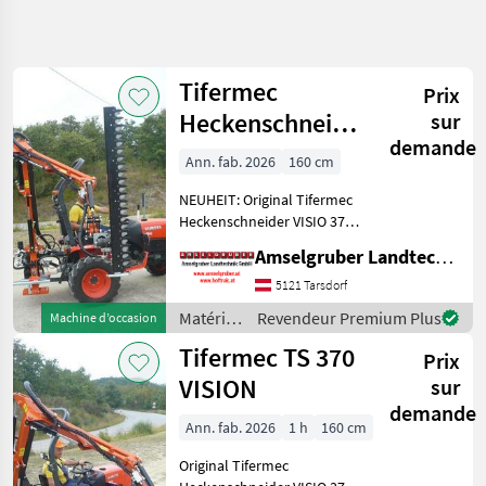
Affiner la
recherche
Tifermec
Prix
Catégorie
Pays
Filtres
4
Heckenschneider
sur
demande
TS 370 VISION
Afficher
Ann. fab. 2026
160 cm
CHEMIN
Réinitialiser
9
mit
ACTUEL
résultats
NEUHEIT: Original Tifermec
Vorschwenkung
matériel
Heckenschneider VISIO 370.
forestier
Mit seitlichem
Amselgruber Landtechnik GmbH
Materiels
hydraulikzylinder zum nach
Pour L
vorne schwenken der
5121 Tarsdorf
Entretien
Astschere. Ideal zum
Des Arbres
Matériels
Revendeur Premium Plus
Machine d’occasion
ausschneiden hinter
pour
Cisailles
Tifermec TS 370
Strommas
Prix
A Haies
l’entretien
des
VISION
sur
Tifermec
arbres /
demande
Tifermec
Ann. fab. 2026
1 h
160 cm
CHOISIR
UNE
Original Tifermec
CATÉGORIE