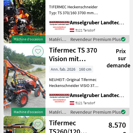
TIFERMEC Heckenschneider
Typ: TS 370/160 3700 mm
Reichweite 5360 mm
Amselgruber Landtechnik GmbH
Arbeitshöhe 1600 mm
Schnittbreite 180° hydr.
5121 Tarsdorf
Kopfwinkelverstellung 30
Matériels
Revendeur Premium Plus
Machine d’occasion
mm max. Aststärke Bo
pour
Tifermec TS 370
Prix
l’entretien
des
Vision mit
sur
arbres /
demande
SELBSTNIVELLIERUNGSSY
Tifermec
Ann. fab. 2026
160 cm
NEUHEIT: Original Tifermec
Heckenschneider VISIO 370.
Mit seitlichem
Amselgruber Landtechnik GmbH
Hydraulikzylinder zum
nach vorne schwenken der
5121 Tarsdorf
Astschere. Ideal zum
Matériels
Revendeur Premium Plus
Machine d’occasion
ausschneiden hinter
pour
Tifermec
Strommas
8.570
l’entretien
des
TS260/120