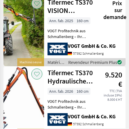
Tifermec TS370
Deutsch
Prix
l’entretien
des
VISION
sur
arbres /
demande
Heckenschere
Tifermec
Ann. fab. 2025
160 cm
/Heckenschneider
VOGT Profitechnik aus
Schmallenberg – Ihr
führender Anbieter für
VOGT GmbH & Co. KG
professionelle
Landschaftspflegetechnik =
57392 Schmallenberg
Mehrere VOGT-Standorte +
Matériels
Revendeur Premium Plus
Machine neuve
100 Servicepartner in
pour
Tifermec TS370
Deutsch
9.520
l’entretien
des
Hydraulische
€
arbres /
Heckenschere
Tifermec
Ann. fab. 2026
160 cm
TTC (TVA
incluse 19%)
/Heckenschneider
8.000 € HT
VOGT Profitechnik aus
Schmallenberg – Ihr
führender Anbieter für
VOGT GmbH & Co. KG
professionelle
Landschaftspflegetechnik =
57392 Schmallenberg