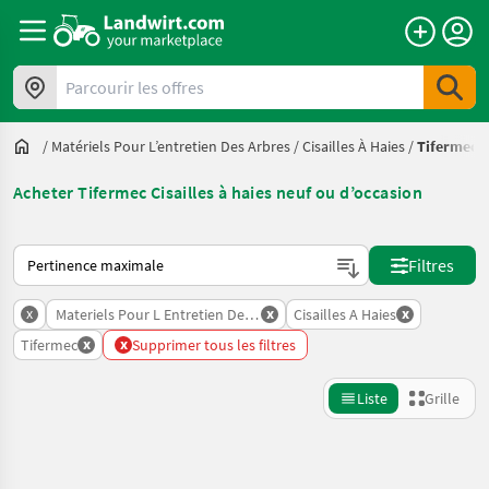
Parcourir les offres
/
Matériels Pour L’entretien Des Arbres
/
Cisailles À Haies
/
Tifermec
Acheter Tifermec Cisailles à haies neuf ou d’occasion
Voici comment les annonces sont triées sur Landwirt.com
Filtres
x
x
x
Materiels Pour L Entretien Des Arbres
Cisailles A Haies
x
x
Tifermec
Supprimer tous les filtres
Liste
Grille