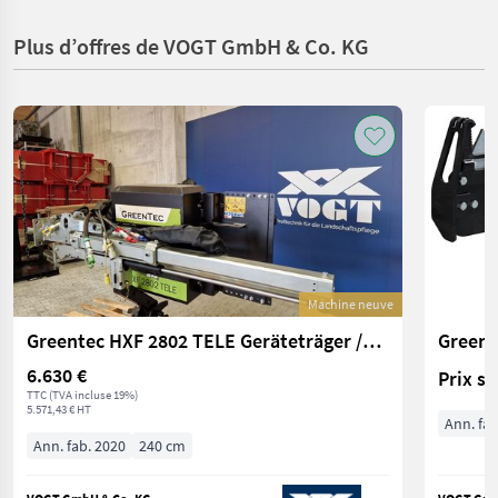
Plus d’offres de VOGT GmbH & Co. KG
Machine neuve
Greentec HXF 2802 TELE Geräteträger /Multiträger
6.630 €
Prix s
TTC (TVA incluse 19%)
5.571,43 € HT
Ann. fab
Ann. fab. 2020
240 cm