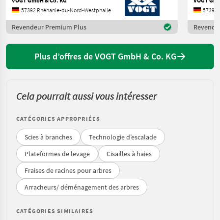
VOGT GmbH & Co. KG
VOGT Gmb
57392 Rhénanie-du-Nord-Westphalie
57392 
Revendeur Premium Plus
Revende
Plus d’offres de VOGT GmbH & Co. KG
Cela pourrait aussi vous intéresser
CATÉGORIES APPROPRIÉES
Scies à branches
Technologie d’escalade
Plateformes de levage
Cisailles à haies
Fraises de racines pour arbres
Arracheurs/ déménagement des arbres
CATÉGORIES SIMILAIRES