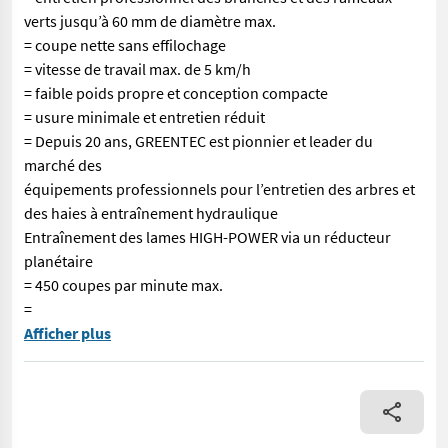
verts jusqu’à 60 mm de diamètre max.
= coupe nette sans effilochage
= vitesse de travail max. de 5 km/h
= faible poids propre et conception compacte
= usure minimale et entretien réduit
= Depuis 20 ans, GREENTEC est pionnier et leader du
marché des
équipements professionnels pour l’entretien des arbres et
des haies à entraînement hydraulique
Entraînement des lames HIGH-POWER via un réducteur
planétaire
= 450 coupes par minute max.
=
VOGT Profitechnik, basée à Schmallenberg – Votre fournisseur d
Afficher plus