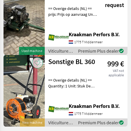
request
== Overige details (NL) ==
prijs: Prijs op aanvraag Unit:
Stuk Viticulture equipment
Leaf separators
Kraakman Perfors B.V.
1775 T Middenmeer
Viticulture
Premium Plus dealer
Used machine
equipment /
Sonstige BL 360
999 €
Sonstige
VAT not
applicable
== Overige details (NL) ==
Quantity: 1 Unit: Stuk De
ELIET BL 360 is een
professionele compacte en
krachtige wielbladblazer
Kraakman Perfors B.V.
met Honda motor.
1775 T Middenmeer
Hoogwaardige kwalitei
Viticulture
Premium Plus dealer
New machine
equipment /