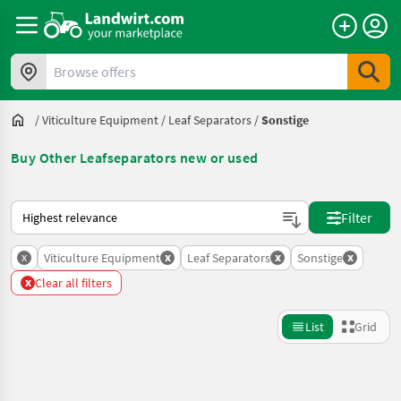
Browse offers
/
Viticulture Equipment
/
Leaf Separators
/
Sonstige
Buy Other Leafseparators new or used
This is how sorting works on Landwirt.com
Filter
x
x
x
x
Viticulture Equipment
Leaf Separators
Sonstige
x
Clear all filters
List
Grid