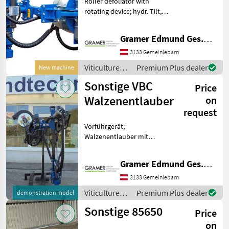
Roller defoliator with
rotating device; hydr. Tilt,
hydr. Height adjustment,
hydr. Side shift, with joystick
Gramer Edmund Ges.m.b.H.
(only 1 control unit
necessary on the tractor);
3133 Gemeinlebarn
Delivery
Viticulture
Premium Plus dealer
New machine
equipment /
Sonstige VBC
Price
Sonstige
Walzenentlauber
on
request
Vorführgerät;
Walzenentlauber mit
Joystick, Reversierbar, mit
Abstelleinrichtung, sehr
Gramer Edmund Ges.m.b.H.
schonende Arbeit; ERO
Anbauplatte; nur 1
3133 Gemeinlebarn
Steuergerät am Traktor
Viticulture
Premium Plus dealer
demonstration model
notwendig. V
equipment /
Sonstige 85650
Price
Sonstige
on