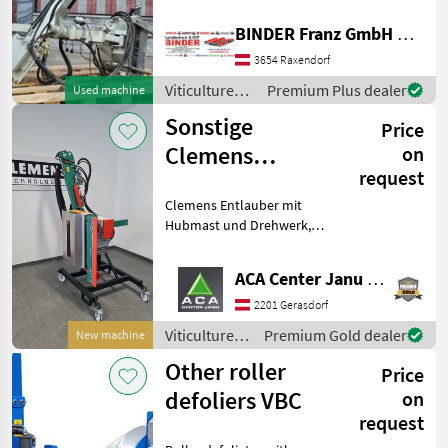
Olmi
wenig gebraucht ✔️ Bj. 2019
BINDER Franz GmbH & CoKG
✔️ Slowenischer Hersteller
KMG ✔️ ist auf die
3654 Raxendorf
Pellenc
Herstellung Weinbaug
Viticulture
Premium Plus dealer
Used machine
CFS
equipment /
Sonstige
Price
Sonstige
Clemens
on
Ero
request
Entlauber
KMS Rinklin
Clemens Entlauber mit
Hubmast und Drehwerk,
Show
Langschlitzwalze,
all 9
Ringgummiwalze,
ACA Center Janu GmbH
Vorsatzvorschneider, inkl.
MARKETPLACE
Anbaukonsole, Einfach
2201 Gerasdorf
zugänglicher
Dealer
Viticulture
Premium Gold dealer
New machine
Marketplace
Classifieds
Walzenbereich, hydr. Brei
offers
equipment /
Other roller
Price
Sonstige
defoliers VBC
on
request