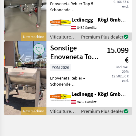
9.166,67 €
Enoveneta Rebler Top 5 –
excl.
Schonende
Abbeermaschine mit
Ledinegg - Kögl GmbH - Obst- und Weinbautechnik
herausragendem Preis-
Leistungs-Verhältnis
8462 Gamlitz
Beschreibung: Der
Viticulture
Premium Plus dealer
New machine
Enoveneta Rebler Top 5 ist
equipment /
Sonstige
eine kompakte, hochw
15.099
Sonstige
Enoveneta Top
€
10
YOM 2026
incl. VAT
20%
12.582,50 €
Enoveneta Rebler –
excl.
Schonende
Abbeermaschine mit
Ledinegg - Kögl GmbH - Obst- und Weinbautechnik
herausragendem Preis-
Leistungs-Verhältnis
8462 Gamlitz
Beschreibung: Der
Viticulture
Premium Plus dealer
New machine
Enoveneta Rebler ist eine
equipment /
hochwertige
Sonstige
Abbeermaschine,