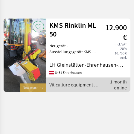
Refine
search
KMS Rinklin ML
12.900
Category
Place
Filter
4
50
€
Show
incl. VAT
Neugerät -
CURRENT
Reset
1
20%
PATH
Ausstellungsgerät: KMS-
10.750 €
results
Entlauber ML 50 einseitig,
excl.
Agriculture
Hydraulischer Hubmast,
LH Gleinstätten-Ehrenhausen-Wies reg. Gen.m.b.H. - Ehrenhausen
technology
Hydraulische
Viticulture
8461 Ehrenhausen
Drehvorrichtung,
Equipment
1 month
Hydraulischer
Viticulture equipment /
Leaf
online
Seitenverschub,
New machine
Separators
KMS Rinklin
Edelstahlwalze mit
Kms
Rinklin
SELECT
CATEGORY
KMS Rinklin