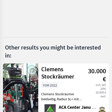
Olmi
Pellenc
CFS
Ero
Other results you might be interested
Provitis
in:
Show
all 8
Clemens
30.000
Stockräumer
MARKETPLACE
€
YOM 2022
incl. VAT
Dealer
Marketplace
Classifieds
20%
offers
25.000 €
Clemens Stockräumer
excl.
beidseitig, Radius SL+ mit
Zinkenkreisel, SB 2
ACA Center Janu GmbH
Geräteträger, Aushub