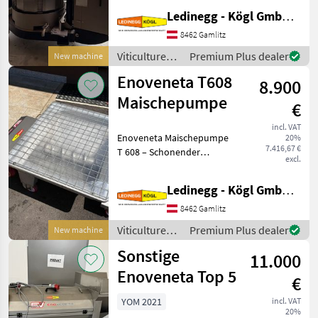
hydraulische Vertikalpresse
Ledinegg - Kögl GmbH - Obst- und Weinbautechnik
für hochwertige
Weinverarbeitung
8462 Gamlitz
Beschreibung: Die
Viticulture
Premium Plus dealer
New machine
Scharfenberger Europress
equipment /
Enoveneta T608
EV 12 ist eine h
8.900
Scharfenberger
Maischepumpe
€
incl. VAT
Enoveneta Maischepumpe
20%
7.416,67 €
T 608 – Schonender
excl.
Maischetransport mit
Exzenterschnecken-
Ledinegg - Kögl GmbH - Obst- und Weinbautechnik
Technologie, Baujahr 2026
Beschreibung: Die
8462 Gamlitz
Enoveneta Maischepumpe
Viticulture
Premium Plus dealer
New machine
T 608 aus dem
equipment /
Sonstige
11.000
Enoveneta
Enoveneta Top 5
€
YOM 2021
incl. VAT
20%