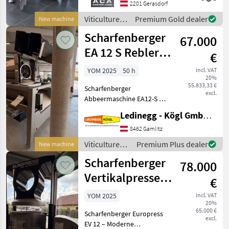
hydraulisch Links und
2201 Gerasdorf
Rechts, Arbeitsbreite 2400 -
Viticulture
Premium Gold dealer
New machine
3400 mm, inkl. Ventilblock
equipment /
Scharfenberger
67.000
Clemens
EA 12 S Rebler +
€
Rollensortierer
YOM 2025
50 h
incl. VAT
20%
55.833,33 €
Scharfenberger
excl.
Abbeermaschine EA12-S mit
Rollensortierer und
Ledinegg - Kögl GmbH - Obst- und Weinbautechnik
Quetschwalze – Präzision
und Flexibilität für die
8462 Gamlitz
Traubenverarbeitung -
Viticulture
Premium Plus dealer
New machine
Vorführmaschine
equipment /
Scharfenberger
Beschreibung:
78.000
Scharfenberger
Vertikalpresse
€
EV 12
YOM 2025
incl. VAT
20%
65.000 €
Scharfenberger Europress
excl.
EV 12 – Moderne