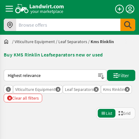
Browse offers
/
Viticulture Equipment
/
Leaf Separators
/
Kms Rinklin
Buy KMS Rinklin Leafseparators new or used
This is how sorting works on Landwirt.com
Filter
x
x
x
x
Viticulture Equipment
Leaf Separators
Kms Rinklin
x
Clear all filters
List
Grid