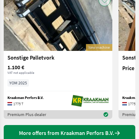
New machine
Sonstige Palletvork
Sonst
1.100 €
Price 
VAT not applicable
YOM 2025
Kraakman Perfors B.V.
Kraakman 
1775 T
1775 T
Premium Plus dealer
Premium 
More offers from Kraakman Perfors B.V.