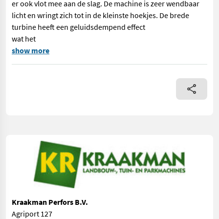
er ook vlot mee aan de slag. De machine is zeer wendbaar
licht en wringt zich tot in de kleinste hoekjes. De brede
turbine heeft een geluidsdempend effect
wat het
== Overige details (NL) == Quantity: 1 Unit: Stuk De ELIET BL
show more
Kraakman Perfors B.V.
Agriport 127