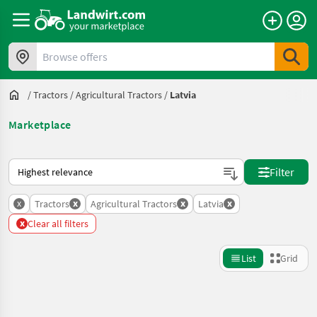
Browse offers
/
Tractors
/
Agricultural Tractors
/
Latvia
Marketplace
This is how sorting works on Landwirt.com
Filter
x
x
x
x
Tractors
Agricultural Tractors
Latvia
x
Clear all filters
List
Grid