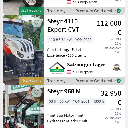
control unit - Center axle
5274 Burgkirchen
control unit - 2 rear DW
Tractors /
Premium Gold dealer
Used machine
control
Renault
Steyr 4110
112.000
Expert CVT
€
110 HP/81 kW
YOM 2022
incl. VAT
20%
93.333,33 €
Ausstattung: - Paket
excl.
Excellence - 180 Liter
Kraftstofftank + 19 Liter
Salzburger Lagerhaus-Technik
AdBlue-Tank mit
Abschließbaren Tankdeckel
5101 Bergheim
und Tankschutz -
Tractors /
Premium Gold dealer
New machine
Vorglühanlage -
Steyr
Steyr 968 M
Motorstaubr
32.950
€
68 HP/50 kW
YOM 2001
4800 h
incl. VAT
20%
* mit Sisu Motor * mit
27.458,33 €
Hydrac Frontlader * mit
excl.
Kreuzhebel * inkl. Schaufel