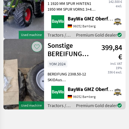
142.500 €
1 1920 MM SPUR HINTEN1
excl.
1950 MM SPUR VORN1 3+4
KREIS/MEHRFACHK.SCHLEPP1
BayWa GMZ Oberfranken
40 KM/H - AUSFÜHRUNG1
AB-SCHEINWERFER A-
96052 Bamberg
SÄULE+KOTFLÜGEL HINTEN
Tractors /
Premium Gold dealer
Used machine
LED1 AB-SCHEINWERFER
Fendt
Sonstige
DACH HINTE
399,84
BEREIFUNG
€
23X8.50-12 SKI
YOM 2024
incl. VAT
19%
336 € excl.
BEREIFUNG 23X8.50-12
SKIDAus
Umbereifung.Lagerort
BayWa GMZ Oberfranken
BayWa Döbeln. Tractors
Other tractors
96052 Bamberg
Tractors /
Premium Gold dealer
Used machine
Sonstige