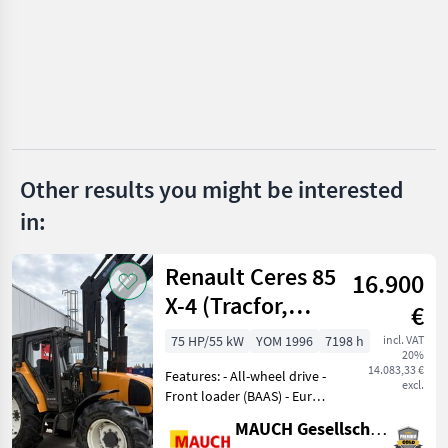
Dealer
Marketplace
Classifieds
offers
Other results you might be interested
in:
Renault Ceres 85
16.900
X-4 (Tracfor,
€
Tr.sp.)
75 HP/55 kW
YOM 1996
7198 h
incl. VAT
20%
14.083,33 €
Features: - All-wheel drive -
excl.
Front loader (BAAS) - Euro
mount - 3+4 hydraulic
MAUCH Gesellschaft m.b.H. & Co.KG
circuits - Single-lever