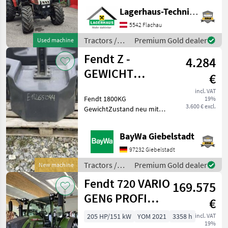
1, 4 m * 4 gebrauchten
Lagerhaus-Technik Flachau
Schneeketten Wir bitten
5542 Flachau
telefonisch oder per Mail
Ihren Be
Tractors /
Premium Gold dealer
Used machine
Steyr
Fendt Z -
4.284
GEWICHT
€
1800KG #A007
incl. VAT
Fendt 1800KG
19%
3.600 € excl.
GewichtZustand neu mit
minimalen LagerspurenBei
Rückfragen stehen wir
BayWa Giebelstadt
Ihnen gerne zur Verfügung.
Tractors Other tractors
97232 Giebelstadt
Tractors /
Premium Gold dealer
New machine
Fendt
Fendt 720 VARIO
169.575
GEN6 PROFI
€
PLUS
205 HP/151 kW
YOM 2021
3358 h
incl. VAT
19%