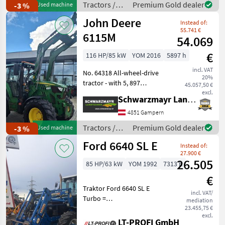
Tractors /
Premium Gold dealer
-3 %
Used machine
Vredestei
New Holland
John Deere
Instead of:
55.741 €
6115M
54.069
€
116 HP/85 kW
YOM 2016
5897 h
incl. VAT
No. 64318 All-wheel-drive
20%
tractor - with 5, 897
45.057,50 €
operating hours and
excl.
Schwarzmayr Landtechnik GmbH - Gampern
manufactured in 2013; first
registered on December 19,
4851 Gampern
2013 - with 3 DW rear
Tractors /
Premium Gold dealer
-3 %
Used machine
control units - w
John Deere
Ford 6640 SL E
Instead of:
27.900 €
26.505
85 HP/63 kW
YOM 1992
7313 h
€
Traktor Ford 6640 SL E
incl. VAT/
Turbo =
mediation
Vermittlungsverkauf ==
23.455,75 €
excl.
inkl. Frontlader Stoll HDPM
LT-PROFI GmbH