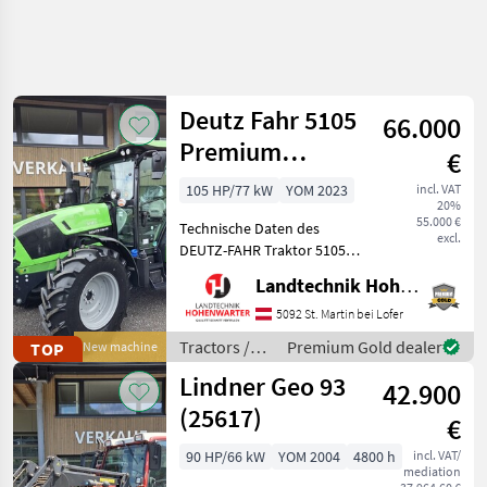
Deutz Fahr 5105
66.000
Premium
€
(15955)
105 HP/77 kW
YOM 2023
incl. VAT
20%
55.000 €
Technische Daten des
excl.
DEUTZ-FAHR Traktor 5105
Premium > Baujahr: 2023 >
Landtechnik Hohenwarter GmbH
PS/KW: 105 PS > Modell:
Premium (Stage V) >
5092 St. Martin bei Lofer
Lenksäule schwenk- und
Tractors /
Premium Gold dealer
TOP
New machine
teleskopierbar > Aerofit S
Deutz Fahr
Lindner Geo 93
42.900
(25617)
€
90 HP/66 kW
YOM 2004
4800 h
incl. VAT/
mediation