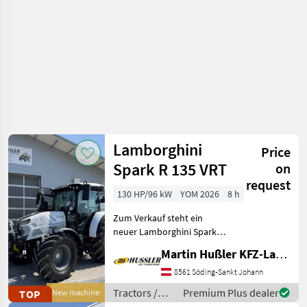
Lamborghini
Price
Spark R 135 VRT
on
request
130 HP/96 kW
YOM 2026
8 h
Zum Verkauf steht ein
neuer Lamborghini Spark
135 VRT mit nahezu
Martin Hußler KFZ-Landtechnik
Vollausstattung! •
FARMotion 45
8561 Söding-Sankt Johann
Vierzylindermotor •
Tractors /
Premium Plus dealer
TOP
New machine
stufenloses 50km/h
Lamborghini