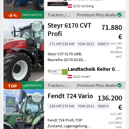
10 samt Multikuppler und
8230 Hartberg
3. Funktion - 16/16
Lastschaltgetriebe mit 4-
Tractors /
Premium Plus dealer
-5 %
Used machine
facher La
Ford
Steyr 6170 CVT
71.880
Profi
€
171 HP/126 kW
YOM 2012
5685 h
incl. VAT
20%
59.900 €
Steyr CVT 6170 LWB,
excl.
Baureihe (6170-6230)
Baujahr 2012 5685 Stunden
Landtechnik Reiter GmbH.
Tier 4 A 6 Zylinder FPT
Motor mit 6, 7Liter
4122 Arnreit
Hurbraum 218 PS mit
Tractors /
Premium Plus dealer
TOP
Used machine
Power Plus Boost 50kmh
Steyr
Fendt 724 Vario
Druc
136.200
€
239 HP/176 kW
YOM 2013
5600 h
incl. VAT
20%
Fendt 724 Profi, TOP
113.500 €
Zustand, Lageregelung
excl.