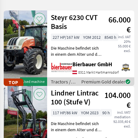
search
Steyr 6230 CVT
66.000
Category
Place
Filter
3
Basis
€
Show
227 HP/167 kW
YOM 2012
8540 h
incl. VAT
CURRENT
Reset
2.796
20%
PATH
55.000 €
results
Die Maschine befindet sich
excl.
Agriculture
in einem dem Alter und der
technology
Nutzung entsprechenden
Bierbauer GmbH
Zustand und kann nach
Tractors
telefonischer Vereinbarung
8311 Markt Hartmannsdorf
Agricultural
gerne vor Ort besichtigt
Tractors
Tractors /
Premium Gold dealer
TOP
Used machine
und geprüft we
Steyr
Lindner Lintrac
SELECT
104.000
CATEGORY
100 (Stufe V)
€
Steyr
613
117 HP/86 kW
YOM 2023
90 h
incl. VAT/
mediation
92.035,40 €
Fendt
429
Die Maschine befindet sich
excl.
in einem dem Alter und der
Nutzung entsprechenden
New Holland
358