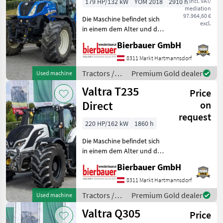
179 HP/132 kW
YOM 2018
2910 h
incl. VAT/
mediation
97.964,60 €
Die Maschine befindet sich
excl.
in einem dem Alter und der
Nutzung entsprechenden
Bierbauer GmbH
Zustand und kann nach
telefonischer Vereinbarung
8311 Markt Hartmannsdorf
gerne vor Ort besichtigt
Tractors /
Premium Gold dealer
Used machine
und geprüft we
New Holland
Valtra T235
Price
Direct
on
request
220 HP/162 kW
1860 h
Die Maschine befindet sich
in einem dem Alter und der
Nutzung entsprechenden
Bierbauer GmbH
Zustand und kann nach
telefonischer Vereinbarung
8311 Markt Hartmannsdorf
gerne vor Ort besichtigt
Tractors /
Premium Gold dealer
Used machine
und geprüft we
Valtra
Valtra Q305
Price