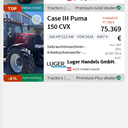
(DUDK) - 110-liter hydraulic
Tractors /
Premium Gold dealer
TOP
demonstration model
pump - Power
Fendt
Case IH Puma
Instead of:
77.700 €
150 CVX
75.369
€
164 HP/121 kW
YOM 2016
4397 h
incl. VAT
Gebrauchtmaschinen -
20%
Arbeitsscheinwerfer -
62.807,50 €
Bordcomputer -
excl.
Luger Handels GmbH.
Druckluftbremse - EHR -
Fronthydraulik -
4133 Niederkappel
Frontzapfwelle - gefederte
Tractors /
Premium Plus dealer
-3 %
Used machine
Vorderachse - Getriebe:
Case IH
Stufe