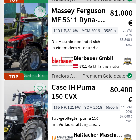
und geprüft we
Fendt
Massey Ferguson
81.000
MF 5611 Dyna-6
€
Efficient
110 HP/81 kW
YOM 2016
3580 h
incl. VAT
20%
67.500 €
Die Maschine befindet sich
excl.
in einem dem Alter und der
Nutzung entsprechenden
Bierbauer GmbH
Zustand und kann nach
telefonischer Vereinbarung
8311 Markt Hartmannsdorf
gerne vor Ort besichtigt
Tractors /
Premium Gold dealer
TOP
Used machine
und geprüft we
Massey
Case IH Puma
80.400
Ferguson
150 CVX
€
165 HP/121 kW
YOM 2018
5500 h
incl. VAT
20%
67.000 €
Top-gepflegter puma 150
excl.
mit Vollausstattung aus
erster Hand. Kein
Haßlacher Maschinenhandel
Lohnunternehmer – nur