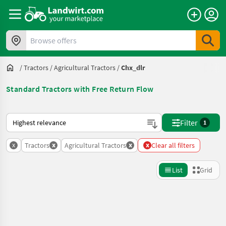
Browse offers
/
Tractors
/
Agricultural Tractors
/
Chx_dlr
Standard Tractors with Free Return Flow
This is how sorting works on Landwirt.com
Filter
1
x
x
x
x
Tractors
Agricultural Tractors
Clear all filters
List
Grid
Refine