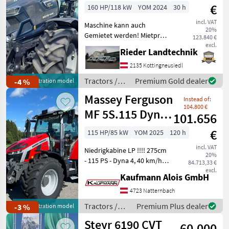
€
160 HP/118 kW
YOM 2024
30 h
incl. VAT
Maschine kann auch
20%
Gemietet werden! Mietpreis
123.840 €
: € 38, - exkl. MwSt. Modell:
excl.
Rieder Landtechnik
Powershift ohne Frontlader
Anbaukonsolen,
2135 Kottingneusiedl
Beifahrersitz gepolstert mit
Tractors /
Premium Gold dealer
-4 %
demonstration model
Sicherheitsgur
Deutz Fahr
Massey Ferguson
Instead of:
104.800 €
MF 5S.115 Dyna-
101.656
4 Efficient
€
115 HP/85 kW
YOM 2025
120 h
incl. VAT
Niedrigkabine LP !!!! 275cm
20%
- 115 PS - Dyna 4, 40 km/h
84.713,33 €
Autodrive - 110 l/min
excl.
Kaufmann Alois GmbH
Hydraulikpumpe - Load
Sensing - 4 DW Steuergeräte
4723 Natternbach
am Heck (2 elektrisch, 2
Tractors /
Premium Plus dealer
-3 %
demonstration model
mechan
Massey
Steyr 6190 CVT
60.000
Ferguson