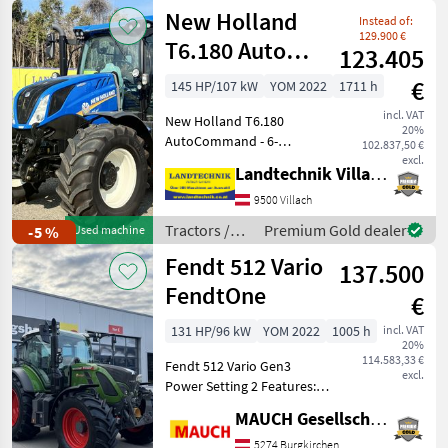
Steyr
New Holland
Instead of:
129.900 €
T6.180 Auto
123.405
Command
€
145 HP/107 kW
YOM 2022
1711 h
SideWinder II
incl. VAT
New Holland T6.180
(Stage V)
20%
AutoCommand - 6-
102.837,50 €
Zylinder-Motor- und
excl.
Landtechnik Villach GmbH
Getriebevorwärmer, mit
Motorstaubremse, 50 km/h
9500 Villach
AutoCommand Getriebe
Tractors /
Premium Gold dealer
-5 %
Used machine
mit aktiver
New Holland
Fendt 512 Vario
Stillstandsregelung,
137.500
gefedert
FendtOne
€
131 HP/96 kW
YOM 2022
1005 h
incl. VAT
20%
114.583,33 €
Fendt 512 Vario Gen3
excl.
Power Setting 2 Features: -
Front power lift:
MAUCH Gesellschaft m.b.H. & Co.KG
position/relief - 4 double-
acting rear control valves
5274 Burgkirchen