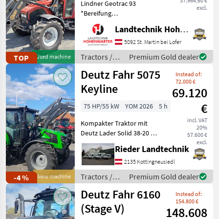
37.964,60 €
Lindner Geotrac 93
excl.
*Bereifung
540/65R30+420/65R20 *2
Landtechnik Hohenwarter GmbH
DWS *EHR *Klimaanlage
*Hydr.Anhängerbremse
5092 St. Martin bei Lofer
*Rundumleuchte
Tractors /
Premium Gold dealer
TOP
Used machine
*Zusatzscheinwerfer
Lindner
Deutz Fahr 5075
*Einhebelsteuergerät
Instead of:
*Faster Multi
72.000 €
Keyline
69.120
€
75 HP/55 kW
YOM 2026
5 h
incl. VAT
Kompakter Traktor mit
20%
Deutz Lader Solid 38-20 mit
57.600 €
3 Funktion und Dämpfung
excl.
Rieder Landtechnik
Comfort Drive. Zusätzlich
Wiederholscheinwerfer ,
2135 Kottingneusiedl
voll geschweißte Felgen ,
Tractors /
Premium Gold dealer
-4 %
New machine
Freisichtdach
Deutz Fahr
Deutz Fahr 6160
Instead of:
154.800 €
(Stage V)
148.608