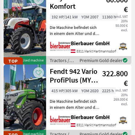
Komfort
€
192 HP/141 kW
YOM 2007
11360 h
incl. VAT
20%
50.000 €
Die Maschine befindet sich
excl.
in einem dem Alter und der
Nutzung entsprechenden
Bierbauer GmbH
Zustand und kann nach
telefonischer Vereinbarung
8311 Markt Hartmannsdorf
gerne vor Ort besichtigt
Tractors /
Premium Gold dealer
TOP
Used machine
und geprüft we
Steyr
Fendt 942 Vario
322.800
ProfiPlus (MY
€
2020)
415 HP/305 kW
YOM 2020
2225 h
incl. VAT
20%
269.000 €
Die Maschine befindet sich
excl.
in einem dem Alter und der
Nutzung entsprechenden
Bierbauer GmbH
Zustand und kann nach
telefonischer Vereinbarung
8311 Markt Hartmannsdorf
gerne vor Ort besichtigt
Tractors /
Premium Gold dealer
TOP
Used machine