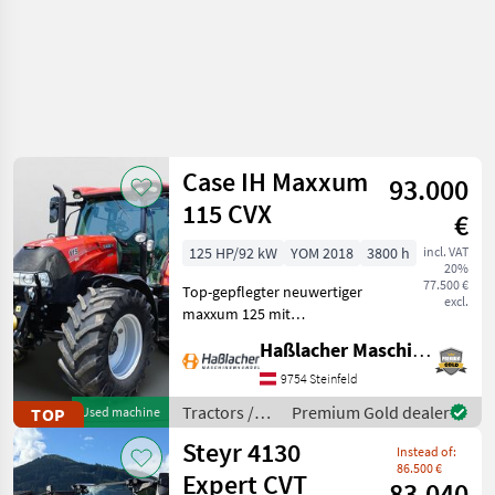
Case IH Maxxum
93.000
115 CVX
€
125 HP/92 kW
YOM 2018
3800 h
incl. VAT
20%
77.500 €
Top-gepflegter neuwertiger
excl.
maxxum 125 mit
Vollausstattung aus erster
Haßlacher Maschinenhandel
Hand. Kein
Lohnunternehmer – nur
9754 Steinfeld
am eigenen Betrieb
Tractors /
Premium Gold dealer
TOP
Used machine
gelaufen. Durchgehend
Case IH
Steyr 4130
gewartet, einsatzberei
Instead of:
86.500 €
Expert CVT
83.040