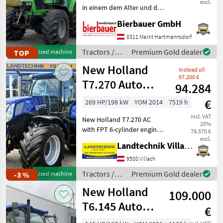
excl.
in einem dem Alter und der
Nutzung entsprechenden
Bierbauer GmbH
Zustand und kann nach
telefonischer Vereinbarung
8311 Markt Hartmannsdorf
gerne vor Ort besichtigt
Tractors /
Premium Gold dealer
TOP
Used machine
und geprüft we
Deutz Fahr
New Holland
Instead of:
97.200 €
T7.270 Auto
94.284
Command
€
269 HP/198 kW
YOM 2014
7519 h
BluePower
incl. VAT
New Holland T7.270 AC
20%
with FPT 6-cylinder engine
78.570 €
featuring an engine dust
excl.
Landtechnik Villach GmbH
brake, Autocommand 50
km/h transmission, front
9500 Villach
hydraulics + 2x DW
Tractors /
Premium Gold dealer
-3 %
Used machine
intermediate-axle control
New Holland
New Holland
109.000
T6.145 Auto
€
Command