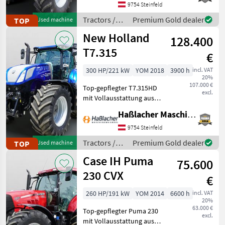
am eigenen Betrieb
9754 Steinfeld
gelaufen. Durchgehend
Tractors /
Premium Gold dealer
TOP
Used machine
gewartet, einsatzbereit,
Case IH
New Holland
aufbereitet
128.400
T7.315
€
300 HP/221 kW
YOM 2018
3900 h
incl. VAT
20%
107.000 €
Top-gepflegter T7.315HD
excl.
mit Vollausstattung aus
erster Hand. Kein
Haßlacher Maschinenhandel
Lohnunternehmer – nur
am eigenen Betrieb
9754 Steinfeld
gelaufen. Durchgehend
Tractors /
Premium Gold dealer
TOP
Used machine
gewartet, einsatzbereit,
New Holland
Case IH Puma
aufbereitet
75.600
230 CVX
€
260 HP/191 kW
YOM 2014
6600 h
incl. VAT
20%
63.000 €
Top-gepflegter Puma 230
excl.
mit Vollausstattung aus