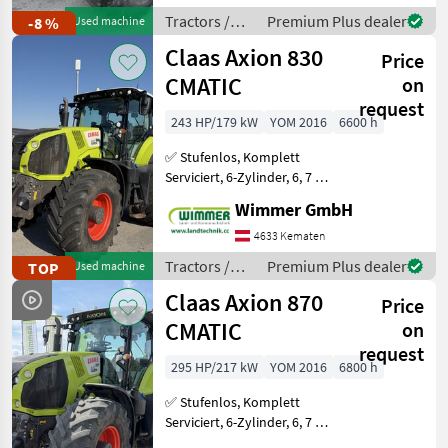
Tractors /
Premium Plus dealer
-8 %
Used machine
Fendt
Claas Axion 830
Price
CMATIC
on
request
243 HP/179 kW
YOM 2016
6600 h
✅ Stufenlos, Komplett
Serviciert, 6-Zylinder, 6, 7 L,
RTK ✅ Der gebrauchte
Wimmer GmbH
CLAAS AXION 830 CMATIC
aus dem Jahr 2016 ist ein
4633 Kematen
richtig starker Allrounder
Tractors /
Premium Plus dealer
TOP
Used machine
für Feld und
Claas
Claas Axion 870
Price
CMATIC
on
request
295 HP/217 kW
YOM 2016
6800 h
✅ Stufenlos, Komplett
Serviciert, 6-Zylinder, 6, 7 L,
RTK ✅ Der gebrauchte