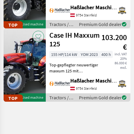
erster Hand. Kein
Haßlacher Maschinenhandel
Lohnunternehmer – nur
am eigenen Betrieb
9754 Steinfeld
gelaufen. Durchgehend
Tractors /
Premium Gold dealer
TOP
Used machine
gewartet, einsatzbereit,
Case IH
Case IH Maxxum
aufbereitet
103.200
125
€
155 HP/114 kW
YOM 2023
400 h
incl. VAT
20%
86.000 €
Top-gepflegter neuwertiger
excl.
maxxum 125 mit
Vollausstattung aus erster
Haßlacher Maschinenhandel
Hand. Kein
Lohnunternehmer – nur
9754 Steinfeld
am eigenen Betrieb
Tractors /
Premium Gold dealer
TOP
Used machine
gelaufen. Durchgehend
Case IH
gewartet, einsatzberei