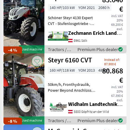
€
140 HP/103 kW
YOM 2021
2080 h
incl. VAT
Schöner Steyr 4130 Expert
20%
CVT - Stufenlosgetriebe -
69.200 €
Vorderachsfederung -
excl.
Zechmann Erich Landmaschinen-Portalbau
Kabinenfederung - 2-Leiter
Druckluft-Anhängerbremse
8961 Sölk
- LED-Arbeitsscheinwerfer -
Tractors /
Premium Plus dealer
-4 %
Used machine
Blit
Steyr
Steyr 6160 CVT
Instead of:
87.900 €
80.868
160 HP/118 kW
YOM 2013
4800 h
€
50km/h, Fronthydraulik,
incl. VAT
Power Beyond Anschlüsse,
20%
4 DW Steuergeräte,
67.390 €
excl.
Druckluftbremse, gefederte
Widhalm Landtechnik GmbH
Kabine, gefederte
3800 Göpfritz an der Wild
Vorderachse, LS Pumpe,
stufenloses Getriebe, K80,
Tractors /
Premium Plus dealer
-8 %
Used machine
au
Steyr