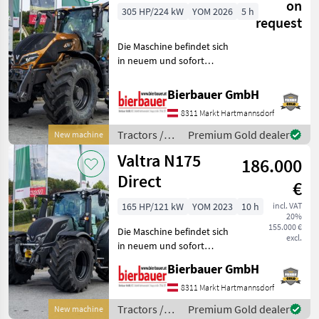
on
305 HP/224 kW
YOM 2026
5 h
request
Die Maschine befindet sich
in neuem und sofort
einsatzbereitem Zustand
und kann nach
Bierbauer GmbH
telefonischer Vereinbarung
8311 Markt Hartmannsdorf
gerne vor Ort besichtigt
werden. Neumaschine sofo
Tractors /
Premium Gold dealer
New machine
Valtra
Valtra N175
186.000
Direct
€
165 HP/121 kW
YOM 2023
10 h
incl. VAT
20%
155.000 €
Die Maschine befindet sich
excl.
in neuem und sofort
einsatzbereitem Zustand
Bierbauer GmbH
und kann nach
telefonischer Vereinbarung
8311 Markt Hartmannsdorf
gerne vor Ort besichtigt
Tractors /
Premium Gold dealer
New machine
werden. Neumaschine sofo