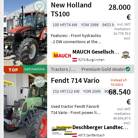
New Holland
Getriebe mit Powershuttle
28.000
TS100
€
100 HP/74 kW
YOM 1998
9453 h
incl. VAT/
mediation
24.778,76 €
Features: - Front hydraulics
excl.
- 2 DW connections at the
front - Single-lever control
MAUCH Gesellschaft m.b.H. & Co.KG
unit - 4 DW control units at
the rear - DL return line - Air
5274 Burgkirchen
conditioning - Air-
Tractors /
Premium Gold dealer
TOP
Used machine
New Holland
Fendt 714 Vario
Instead of:
74.500 €
68.540
152 HP/112 kW
YOM 2006
9056 h
€
Used tractor Fendt Favorit
incl. VAT/
714 Vario - Front power lift
mediation
cat.2 - Additional valve dw
60.654,87 €
excl.
1/1 rear DUDK - Additional
Deschberger Landtechnik GmbH
valve dw 1/2 rear DUDK -
4973 Senftenbach
Additional valve dw 1/3