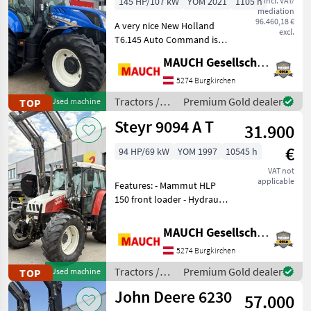
145 HP/107 kW
YOM 2021
1105 h
incl. VAT/
mediation
(Stage V)
96.460,18 €
A very nice New Holland
excl.
T6.145 Auto Command is
for sale here. Features: -
MAUCH Gesellschaft m.b.H. & Co.KG
Continuously variable
transmission (CVT) - 50
5274 Burgkirchen
km/h - Front hydraulics -
Tractors /
Premium Gold dealer
TOP
Used machine
Single-lever co
New Holland
Steyr 9094 A T
31.900
€
94 HP/69 kW
YOM 1997
10545 h
VAT not
applicable
Features: - Mammut HLP
150 front loader - Hydraulic
implement locking - Multi-
coupler - 3 control circuits -
MAUCH Gesellschaft m.b.H. & Co.KG
Single-lever control unit -
5274 Burgkirchen
Front hydraulics - Mounts f
Tractors /
Premium Gold dealer
TOP
Used machine
Steyr
John Deere 6230
57.000