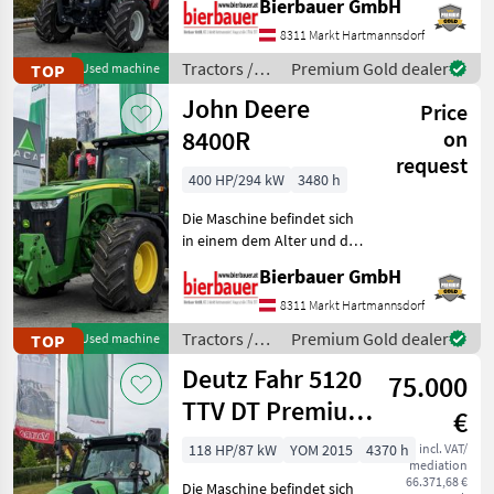
Bierbauer GmbH
Zustand und kann nach
telefonischer Vereinbarung
8311 Markt Hartmannsdorf
Deutz Fahr
235
gerne vor Ort besichtigt
Tractors /
Premium Gold dealer
TOP
Used machine
und geprüft we
Lindner
Valtra
178
John Deere
Price
8400R
on
Massey Ferguson
158
request
400 HP/294 kW
3480 h
Show
all 35
Die Maschine befindet sich
in einem dem Alter und der
MARKETPLACE
Nutzung entsprechenden
Bierbauer GmbH
Zustand und kann nach
Dealer
Marketplace
Classifieds
telefonischer Vereinbarung
8311 Markt Hartmannsdorf
offers
gerne vor Ort besichtigt
Tractors /
Premium Gold dealer
TOP
Used machine
und geprüft we
John Deere
Deutz Fahr 5120
75.000
TTV DT Premium
€
Plus
118 HP/87 kW
YOM 2015
4370 h
incl. VAT/
mediation
66.371,68 €
Die Maschine befindet sich