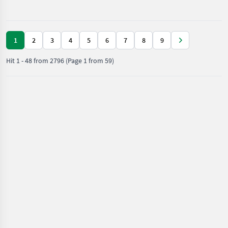
Valtra
1
2
3
4
5
6
7
8
9
Hit
1
-
48
from
2796
(Page 1 from 59)