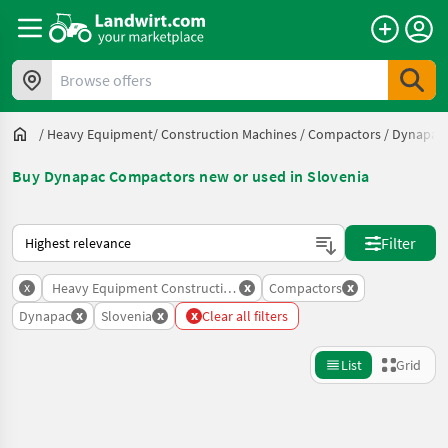
Browse offers
/
Heavy Equipment/ Construction Machines
/
Compactors
/
Dynapac
Buy Dynapac Compactors new or used in Slovenia
This is how sorting works on Landwirt.com
Filter
x
x
x
Heavy Equipment Construction Machines
Compactors
x
x
x
Dynapac
Slovenia
Clear all filters
List
Grid