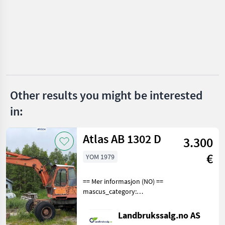
Bomag
Ammann
Hamm
JCB
Other results you might be interested
in:
Rammax
Show
Atlas AB 1302 D
all 11
3.300
€
YOM 1979
MARKETPLACE
Dealer
Marketplace
Classifieds
== Mer informasjon (NO) ==
offers
mascus_category:
excavators Please provide
reference number upon
Landbrukssalg.no AS
request: 9504 See