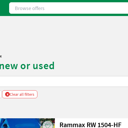
Browse offers
x
new or used
x
Clear all filters
Rammax RW 1504-HF