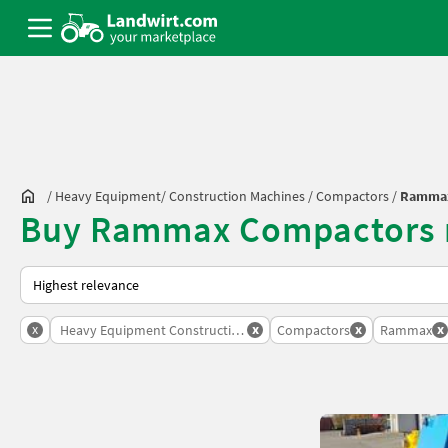
/
Heavy Equipment/ Construction Machines
/
Compactors
/
Ramma
Buy Rammax Compactors 
This is how sorting works on Landwirt.com
x
x
x
x
Heavy Equipment Construction Machines
Compactors
Rammax