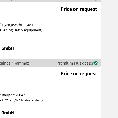
Price on request
igengewicht: 1, 48 t *
y equipment/
al GmbH
chines / Rammax
Premium Plus dealer
Price on request
 Baujahr: 2004 *
eit: 21 km/h * Motorleistung:
uerung Heavy equ
al GmbH