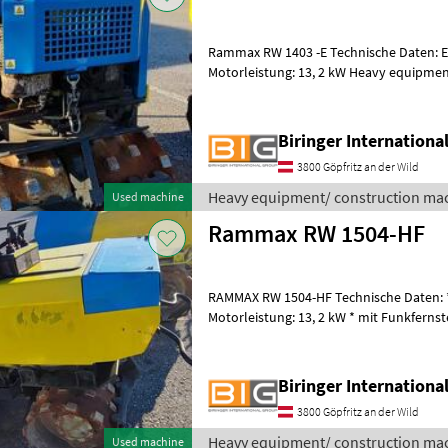
Rammax RW 1403 -E Technische Daten: Ei
Motorleistung: 13, 2 kW Heavy equipment/ construction machines
Compactors
Biringer Internation
3800 Göpfritz an der Wild
Heavy equipment/ construction ma
Used machine
Rammax RW 1504-HF
RAMMAX RW 1504-HF Technische Daten: * E
Motorleistung: 13, 2 kW * mit Funkfernsteuerung Heav
construction machines Compactors
Biringer Internation
3800 Göpfritz an der Wild
Heavy equipment/ construction ma
Used machine