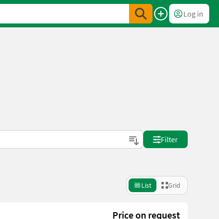
Log in
Filter
List
Grid
Price on request