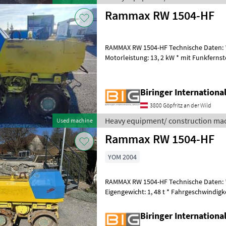
Rammax RW 1504-HF
RAMMAX RW 1504-HF Technische Daten: * E
Motorleistung: 13, 2 kW * mit Funkfernsteuerung Heav
construction machines Compactors
Biringer Internation
3800 Göpfritz an der Wild
Heavy equipment/ construction ma
Used machine
Rammax RW 1504-HF
YOM 2004
RAMMAX RW 1504-HF Technische Daten: *
Eigengewicht: 1, 48 t * Fahrgeschwindigk
13, 2 kW * mit Funkfernste
Biringer Internation