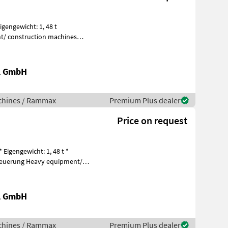
gengewicht: 1, 48 t
al GmbH
chines / Rammax
Premium Plus dealer
Price on request
igengewicht: 1, 48 t *
y equipment/
al GmbH
chines / Rammax
Premium Plus dealer