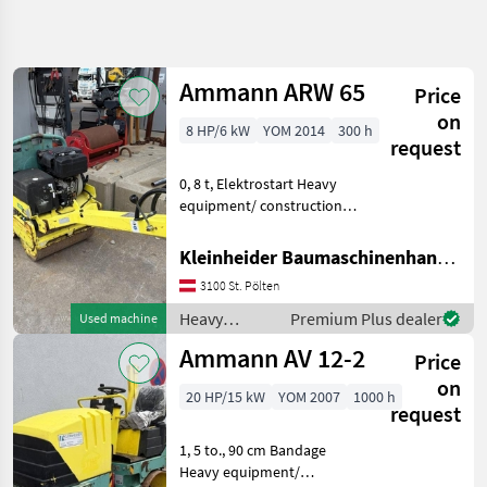
Refine
search
Ammann ARW 65
Price
Category
Place
Filter
4
on
8 HP/6 kW
YOM 2014
300 h
request
Show
CURRENT
Reset
16
0, 8 t, Elektrostart Heavy
PATH
results
equipment/ construction
Construction
machines Compactors
machinery
Kleinheider Baumaschinenhandel GmbH.
Heavy
Equipment
3100 St. Pölten
Construction
Machines
Heavy
Premium Plus dealer
Used machine
equipment/
Compactors
Ammann AV 12-2
Price
construction
Ammann
machines /
on
20 HP/15 kW
YOM 2007
1000 h
Ammann
request
SELECT
CATEGORY
1, 5 to., 90 cm Bandage
Heavy equipment/
Ammann