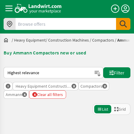
Browse offers
/
Heavy Equipment/ Construction Machines
/
Compactors
/
Ammann
Buy Ammann Compactors new or used
This is how sorting works on Landwirt.com
Filter
x
x
x
Heavy Equipment Construction Machines
Compactors
x
x
Ammann
Clear all filters
List
Grid