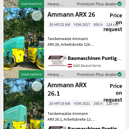
Sie unsere
Heavy
Premium Plus dealer
Used machine
Baumaschinenangebote
equipment/
Ammann ARX 26
auc
Price
construction
machines /
on
30 HP/22 kW
YOM 2017
950 h
124 cm
Ammann
request
Tandemwalze Ammann
ARX 26, Arbeitsbreite 124
cm, Referenznummer: 5865
Baumaschinen Puntigam
Baumaschinen Puntigam GmbH
GmbH Unser Spezialgebiet:
8483 Deutsch Goritz
Ankauf - Verkauf -
Vermietung von Baumaschi
Heavy
Premium Plus dealer
Used machine
equipment/
Ammann ARX
Price
construction
machines /
26.1
on
Ammann
request
26 HP/19 kW
YOM 2021
290 h
120 cm
Tandemwalze Ammann
ARX 26.1, Arbeitsbreite 120
cm, Referenznummer: 0637
Baumaschinen Puntigam GmbH