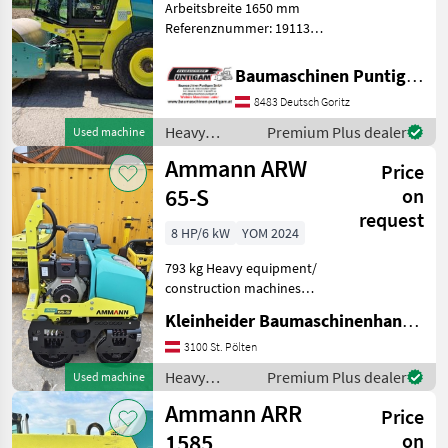
Arbeitsbreite 1650 mm
26
Referenznummer: 19113
Baumaschinen Puntigam
MARKETPLACE
GmbH Unser Spezialgebiet:
Baumaschinen Puntigam GmbH
Dealer
Ankauf - Verkauf -
Marketplace
Classifieds
8483 Deutsch Goritz
offers
Vermietung von
Baumaschinen Besuchen
Heavy
Premium Plus dealer
Used machine
Sie unsere Ba
equipment/
Ammann ARW
Price
construction
machines /
65-S
on
Ammann
request
8 HP/6 kW
YOM 2024
793 kg Heavy equipment/
construction machines
Compactors
Kleinheider Baumaschinenhandel GmbH.
3100 St. Pölten
Heavy
Premium Plus dealer
Used machine
equipment/
Ammann ARR
Price
construction
machines /
1585
on