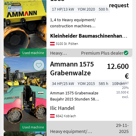
Ammann
request
17 HP/13 kW
YOM 2020
500 h
1, 4 to Heavy equipment/
construction machines
Compactors
Kleinheider Baumaschinenhandel GmbH.
3100 St. Pölten
Heavy
Premium Plus dealer
Used machine
equipment/
Ammann 1575
12.600
construction
machines /
Grabenwalze
€
Ammann
34 HP/25 kW
YOM 2015
585 h
100 cm
incl. VAT
20%
10.500 €
Amman 1575 Grabenwalze
excl.
Baujahr 2015 Stunden 585
Guter Zustand Sofort
Ilic Handel
einsatbereit Arbeitszeit von
6842 Koblach
Mo bis Fr 07:30-12:00 13:00-
18:00, Samstag
29-11-
Used machine
Heavy equipment/
2025