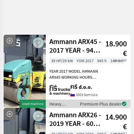
Ammann ARX45 -
18.900
2017 YEAR - 945
€
WORKING
39 HP/29 kW
YOM 2017
945 h
140 cm
excl. VAT
HOURS
YEAR 2017 MODEL AMMANN
ARX45 WORKING HOURS
945 ENGINE DIESEL YANMAR
FIŠ d.o.o.
- 29.6kW WEIGHT 4650kg
ROLLER WIDTH 140cm
3303 Gomilsko
LIGHTS WATER SPRINKLER
Heavy
Premium Plus dealer
Used machine
SYSTEM 3 VIBRATION MOD
equipment/
Ammann ARX26 -
14.900
construction
machines /
2019 YEAR - 600
€
Ammann
WORKING
excl. VAT