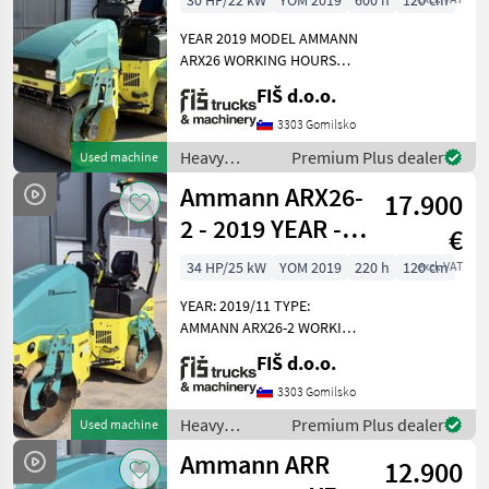
30 HP/22 kW
YOM 2019
600 h
120 cm
HOURS
YEAR 2019 MODEL AMMANN
ARX26 WORKING HOURS
600 ENGINE DIESEL YANMAR
FIŠ d.o.o.
- 22.2kW WEIGHT 2460kg
ROLLER WIDTH 120cm
3303 Gomilsko
LIGHTS WATER SPRINKLER
Heavy
Premium Plus dealer
Used machine
SYSTEM FRONT AND REAR
equipment/
Ammann ARX26-
17.900
construction
machines /
2 - 2019 YEAR -
€
Ammann
220 WORKING
34 HP/25 kW
YOM 2019
220 h
120 cm
excl. VAT
HOURS
YEAR: 2019/11 TYPE:
AMMANN ARX26-2 WORKING
HOURS: 220 ENGINE: DIESEL
FIŠ d.o.o.
KUBOTA - 25KW WEIGHT
2345KG ROLLER WIDTH
3303 Gomilsko
120CM LIGHTS WETTING 2
Heavy
Premium Plus dealer
Used machine
VIBRATION LEVELS VIBRAT
equipment/
Ammann ARR
12.900
construction