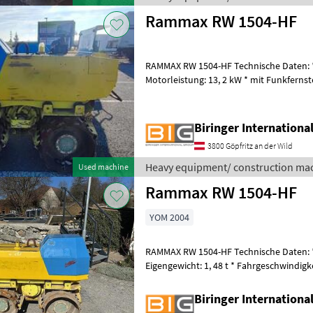
Rammax RW 1504-HF
RAMMAX RW 1504-HF Technische Daten: * E
Motorleistung: 13, 2 kW * mit Funkfernsteuerung Heav
construction machines Compactors
Biringer Internation
3800 Göpfritz an der Wild
Heavy equipment/ construction ma
Used machine
Rammax RW 1504-HF
YOM 2004
RAMMAX RW 1504-HF Technische Daten: *
Eigengewicht: 1, 48 t * Fahrgeschwindigk
13, 2 kW * mit Funkfernste
Biringer Internation