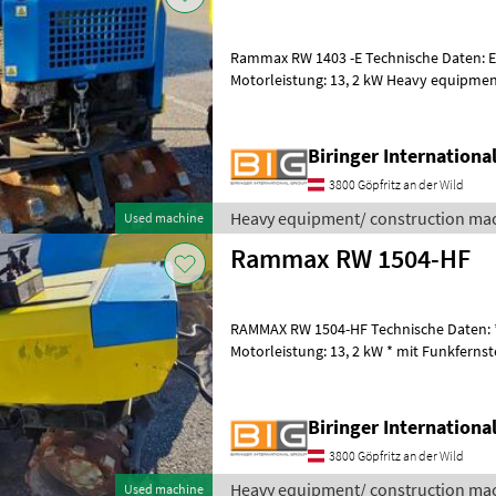
Rammax RW 1403 -E Technische Daten: Ei
Motorleistung: 13, 2 kW Heavy equipment/ construction machines
Compactors
Biringer Internation
3800 Göpfritz an der Wild
Heavy equipment/ construction ma
Used machine
Rammax RW 1504-HF
RAMMAX RW 1504-HF Technische Daten: * E
Motorleistung: 13, 2 kW * mit Funkfernsteuerung Heav
construction machines Compactors
Biringer Internation
3800 Göpfritz an der Wild
Heavy equipment/ construction ma
Used machine