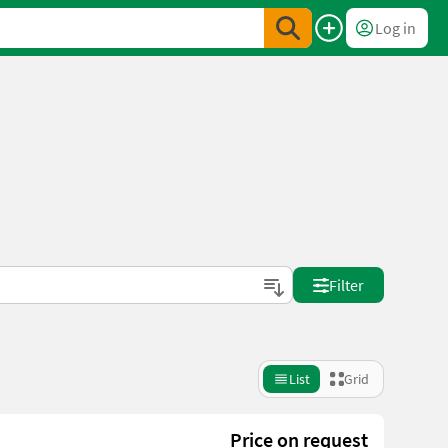
Log in
Filter
List
Grid
Price on request