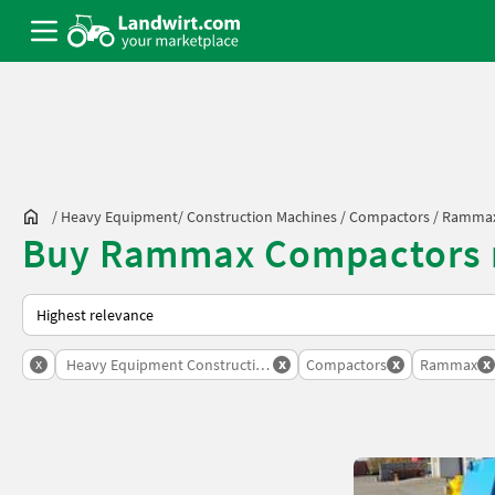
/
Heavy Equipment/ Construction Machines
/
Compactors
/
Ramma
Buy Rammax Compactors ne
This is how sorting works on Landwirt.com
x
x
x
x
Heavy Equipment Construction Machines
Compactors
Rammax