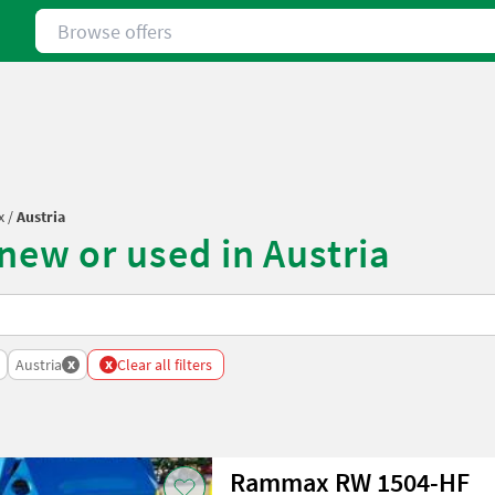
Browse offers
x
/
Austria
w or used in Austria
x
x
Austria
Clear all filters
Rammax RW 1504-HF