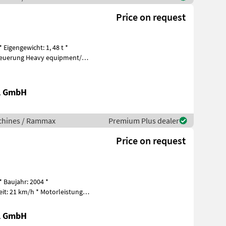
Price on request
igengewicht: 1, 48 t *
y equipment/
al GmbH
chines / Rammax
Premium Plus dealer
Price on request
 Baujahr: 2004 *
eit: 21 km/h * Motorleistung:
uerung Heavy equ
al GmbH