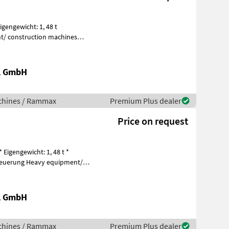
gengewicht: 1, 48 t
al GmbH
chines / Rammax
Premium Plus dealer
Price on request
igengewicht: 1, 48 t *
y equipment/
al GmbH
chines / Rammax
Premium Plus dealer