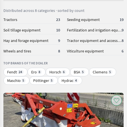
Distributed across 8 categories · sorted by count
Tractors
23
Seeding equipment
19
Soil tillage equipment
10
Fertilization and irrigation equipment
9
Hay and forage equipment
9
Tractor equipment and accessories
8
Wheels and tires
8
Viticulture equipment
6
TOP BRANDS OF THE DEALER
Fendt
Ero
Horsch
BSA
Clemens
24
8
6
5
5
Maschio
Pöttinger
Hydrac
5
5
4