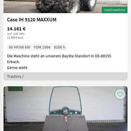
Used machine
Case IH 5120 MAXXUM
14.161 €
incl. VAT 19%
11.900 € excl.
90 HP/66 kW
YOM 1994
9166 h
Die Maschine steht an unserem BayWa Standort in DE-89155
Erbach.
Gerne steht
Tractors /