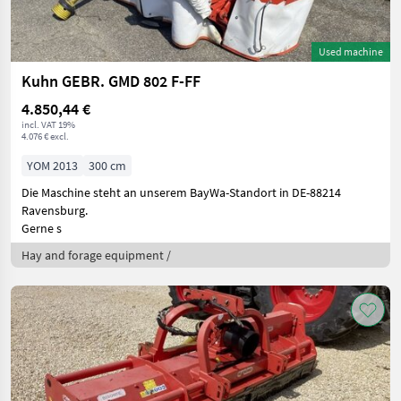
Used machine
Kuhn GEBR. GMD 802 F-FF
4.850,44 €
incl. VAT 19%
4.076 € excl.
YOM 2013
300 cm
Die Maschine steht an unserem BayWa-Standort in DE-88214
Ravensburg.
Gerne s
Hay and forage equipment /