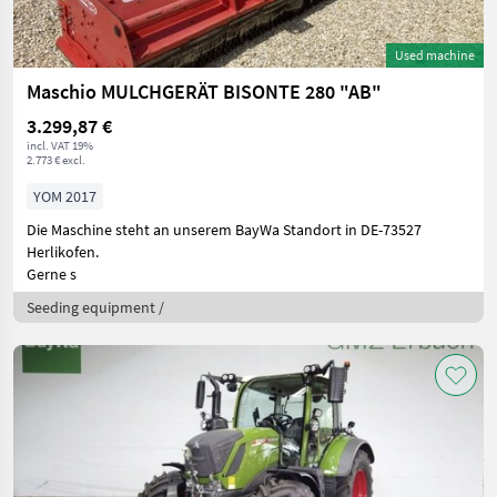
Used machine
Maschio MULCHGERÄT BISONTE 280 "AB"
3.299,87 €
incl. VAT 19%
2.773 € excl.
YOM 2017
Die Maschine steht an unserem BayWa Standort in DE-73527
Herlikofen.
Gerne s
Seeding equipment /