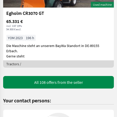
Used machine
Egholm CR3070 GT
65.331 €
incl. VAT 19%
54.900 € excl.
YOM 2023
196 h
Die Maschine steht an unserem BayWa Standort in DE-89155
Erbach.
Gerne steht
Tractors /
All 108 offers from the seller
Your contact persons: