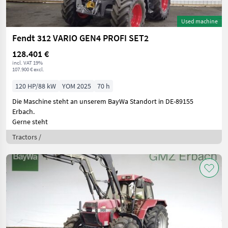
Used machine
Fendt 312 VARIO GEN4 PROFI SET2
128.401 €
incl. VAT 19%
107.900 € excl.
120 HP/88 kW
YOM 2025
70 h
Die Maschine steht an unserem BayWa Standort in DE-89155
Erbach.
Gerne steht
Tractors /