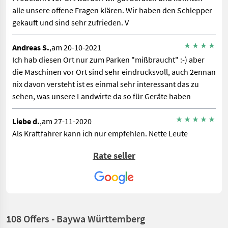
alle unsere offene Fragen klären. Wir haben den Schlepper
gekauft und sind sehr zufrieden. V
Andreas S.
,am 20-10-2021
Ich hab diesen Ort nur zum Parken "mißbraucht" :-) aber
die Maschinen vor Ort sind sehr eindrucksvoll, auch 2ennan
nix davon versteht ist es einmal sehr interessant das zu
sehen, was unsere Landwirte da so für Geräte haben
Liebe d.
,am 27-11-2020
Als Kraftfahrer kann ich nur empfehlen. Nette Leute
schneller und sicherer abladen
Rate seller
Oliver T.
,am 04-09-2019
Immer noch ein Geheimtipp für italienische Küche
108 Offers - Baywa Württemberg