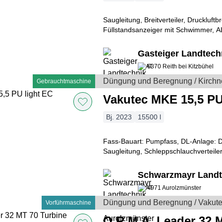
Saugleitung, Breitverteiler, Druckluft
Füllstandsanzeiger mit Schwimmer, AL
Hydraulischer Schieber Kirchner Hoc
Gasteiger Landtec
6370 Reith bei Kitzbühel
Düngung und Beregnung / Kirchn
Gebrauchtmaschine
Vakutec MKE 15,5 PU
Bj. 2023
15500 l
Fass-Bauart: Pumpfass, DL-Anlage: D
Saugleitung, Schleppschlauchverteiler,
Schwarzmayr Landt
4971 Aurolzmünster
Düngung und Beregnung / Vakut
Vorführmaschine
O.R.M.A. Leader 32 