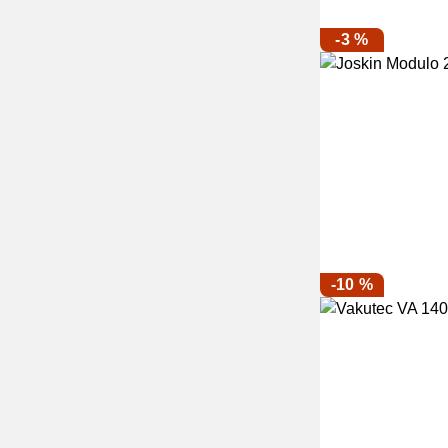
-3 %
-10 %