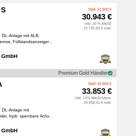
 S
Statt: 31.900 €
30.943 €
inkl. 20 % MwSt.
25.785,83 € exkl.
 DL-Anlage mit ALB,
bremse, Füllstandsanzeiger
Fassbodenverstärk
ch GmbH
Premium Gold Händler
A
Statt: 34.900 €
33.853 €
inkl. 13% MwSt./Verm.
29.958,41 € exkl.
 DL-Anlage mit
iler, hydr. sperrbare Achse,
 mit Schwimmer Kirch
ch GmbH