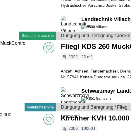
Hydraulischer Vorschub Joskin Siroko
mit tiefliegendem und verzinktem Kaste
Landtechnik Villa
9500 Villach
Düngung und Beregnung / Joskin
Gebrauchtmaschine
Fliegl KDS 260 Muck
Bj. 2022
22 m³
Anzahl Achsen: Tandemachser, Brems
Nr. 57941 Ketten-Düngstreuer - ca. 22m³ - Tandemfahrgestell -
zul. Gesamtgewicht 22.000 kg (entspr
Schwarzmayr Land
4851 Gampern
Düngung und Beregnung / Fliegl
Vorführmaschine
Kirchner KVH 10.000
Bj. 2006
10000 l