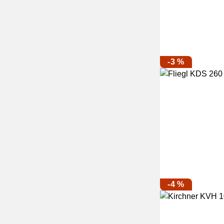
-3 %
-4 %