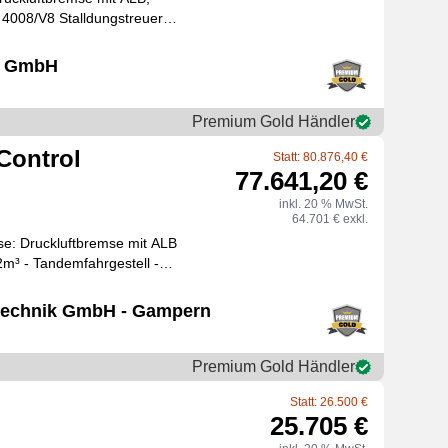
 4008/V8 Stalldungstreuer
n ist in
ch GmbH
Premium Gold Händler
Control
Statt: 80.876,40 €
77.641,20 €
inkl. 20 % MwSt.
64.701 € exkl.
e: Druckluftbremse mit ALB
i
technik GmbH - Gampern
Premium Gold Händler
Statt: 26.500 €
25.705 €