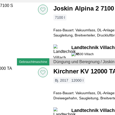
Joskin Alpina 2 7100
7100 l
Fass-Bauart: Vakuumfass, DL-Anlage:
Saugleitung, Breitverteiler, Druckluft
mit Schwimmer, ALB-Regler, Hintere 
Landtechnik Villa
9500 Villach
Düngung und Beregnung / Joskin
Gebrauchtmaschine
Kirchner KV 12000 T
Bj. 2017
12000 l
Fass-Bauart: Vakuumfass, DL-Anlage:
Dreiwegehahn, Saugleitung, Breitverte
Druckluftbremse, Füllstandsanzeiger
Landtechnik Villa