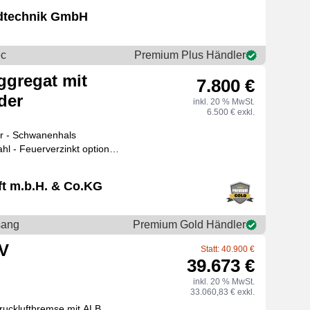
technik GmbH
ec
Premium Plus Händler
gregat mit
7.800 €
der
inkl. 20 % MwSt.
6.500 € exkl.
Feuerverzinkt optional
örpe
t m.b.H. & Co.KG
sang
Premium Gold Händler
8V
Statt: 40.900 €
39.673 €
inkl. 20 % MwSt.
33.060,83 € exkl.
ruckluftbremse mit ALB,