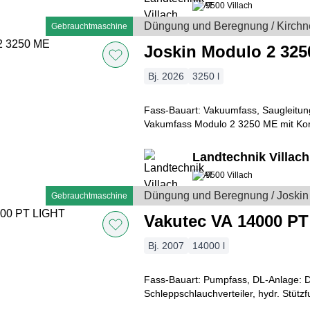
9500 Villach
Düngung und Beregnung / Kirchn
Gebrauchtmaschine
Joskin Modulo 2 32
Bj. 2026
3250 l
Fass-Bauart: Vakuumfass, Saugleitung,
Vakumfass Modulo 2 3250 ME mit K
Landtechnik Villa
9500 Villach
Düngung und Beregnung / Joskin
Gebrauchtmaschine
Vakutec VA 14000 P
Bj. 2007
14000 l
Fass-Bauart: Pumpfass, DL-Anlage: D
Schleppschlauchverteiler, hydr. Stützf
gefedertes Achsaggregat, hydr. sper