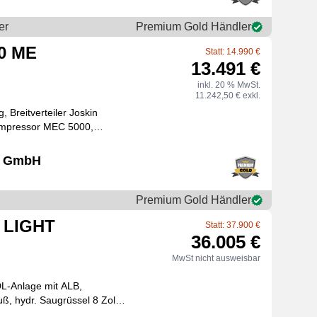
er
Premium Gold Händler
50 ME
Statt: 14.990 €
13.491 €
inkl. 20 % MwSt.
11.242,50 € exkl.
 Breitverteiler Joskin
ompressor MEC 5000,
verstellbare Achse, Bereifung: 19.0/45-17, hydraulische
ch GmbH
Premium Gold Händler
T LIGHT
Statt: 37.900 €
36.005 €
MwSt nicht ausweisbar
L-Anlage mit ALB,
uß, hydr. Saugrüssel 8 Zoll,
rbare Achse VA 1