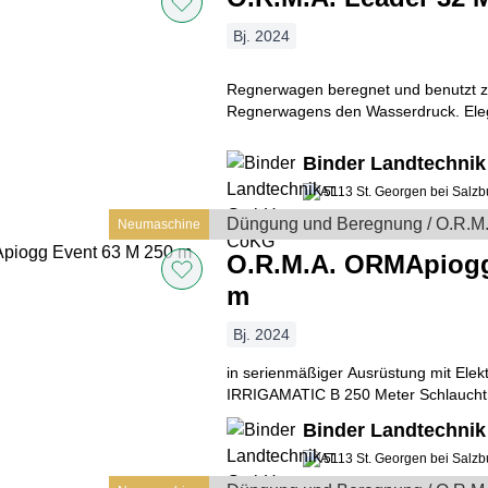
Bj. 2024
Regnerwagen beregnet und benutzt zum Einholen des
Regnerwagens den Wasserdruck. Elegant, sicher, leise
vielseitig und für die unterschiedlichs
Binder Landtechn
5113 St. Georgen bei Salzb
Düngung und Beregnung / O.R.M.
Neumaschine
O.R.M.A. ORMApiogg
m
Bj. 2024
in serienmäßiger Ausrüstung mit Elek
IRRIGAMATIC B 250 Meter Schlaucht
Düsen Regnerwagen Bereifung: 185/
Binder Landtechn
5113 St. Georgen bei Salzb