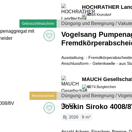
HOCHRATHER Land
4484 Kronstorf
Düngung und Beregnung / Vakut
Gebrauchtmaschine
Vogelsang Pumpenag
Fremdkörperabschei
Ausstattung: - Fremdkörperabscheider - Schwanenhals
Anschlussform - Gelenkwelle - aus Stahl - 
gibt es die Pumpe auch ohne Fremdk
MAUCH Gesellschaf
5274 Burgkirchen
Düngung und Beregnung / Vogel
Neumaschine
Joskin Siroko 4008/
Bj. 2026
8 m³
Anzahl Achsen: Einachser, Bremse: D