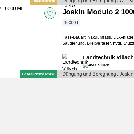
Düngung und Beregnung / O.R.M.
Neumaschine
Joskin Modulo 2 10
10000 l
Fass-Bauart: Vakuumfass, DL-Anlage:
Saugleitung, Breitverteiler, hydr. Stü
JUROP Pumpe Typ
Landtechnik Villa
9500 Villach
Düngung und Beregnung / Joskin
Gebrauchtmaschine