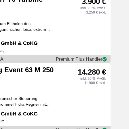
3.900 €
inkl. 20 % MwSt.
3.250 € exkl.
, extrem
ten profe
ik GmbH & CoKG
urg
A.
Premium Plus Händler
 Event 63 M 250
14.280 €
inkl. 20 % MwSt.
11.900 € exkl.
tronischer Steuerung
rommel Hidra Regner mit
65R14 Schluß
ik GmbH & CoKG
urg