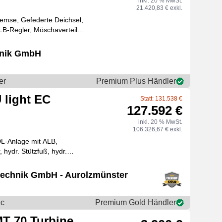
inkl. 20 % MwSt.
21.420,83 € exkl.
bremse, Gefederte Deichsel,
B-Regler, Möschaverteiler,
hdruckfa
hnik GmbH
er
Premium Plus Händler
 light EC
Statt: 131.538 €
127.592 €
inkl. 20 % MwSt.
106.326,67 € exkl.
L-Anlage mit ALB,
 hydr. Stützfuß, hydr.
Saugrüssel 8 Zoll, hydr. sperrbare Achse Nr. 61712 Pum
echnik GmbH - Aurolzmünster
ec
Premium Gold Händler
MT 70 Turbine