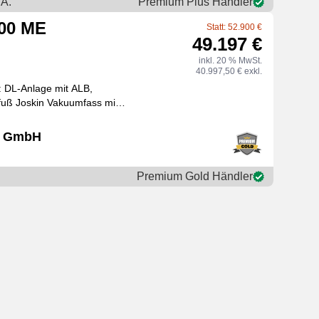
A.
Premium Plus Händler
000 ME
Statt: 52.900 €
49.197 €
inkl. 20 % MwSt.
40.997,50 € exkl.
 DL-Anlage mit ALB,
tzfuß Joskin Vakuumfass mit
 PN 106, hydraulische Pumpenumsch
ch GmbH
Premium Gold Händler