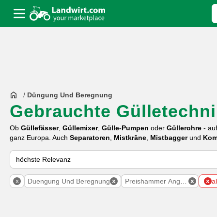
/
Düngung Und Beregnung
Gebrauchte Gülletechn
Ob
Güllefässer
,
Güllemixer
,
Gülle-Pumpen
oder
Güllerohre
- au
ganz Europa. Auch
Separatoren
,
Mistkräne
,
Mistbagger
und
Kom
So wird auf Landwirt.com sortiert
x
x
x
x
Duengung Und Beregnung
Preishammer Angebote
a