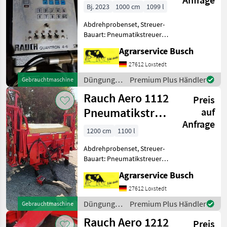
4-6
Bj. 2023
1000 cm
1099 l
Senorsteueru
Abdrehprobenset, Streuer-
Bauart: Pneumatikstreuer,
Grenzstreueinrichtung,
Agrarservice Busch
hydr. Betätigung,
Reihenstreuvorrichtung,
27612 Loxstedt
Streumengenverstellung
Düngung
Premium Plus Händler
Gebrauchtmaschine
Verkauft im April 2025 nach
und
Rauch Aero 1112
Os
Preis
Beregnung
/ Rauch
Pneumatikstreuer
auf
Anfrage
12 m Arbeitsbre
1200 cm
1100 l
Abdrehprobenset, Streuer-
Bauart: Pneumatikstreuer,
Grenzstreueinrichtung,
Agrarservice Busch
hydr. Betätigung,
Reihenstreuvorrichtung,
27612 Loxstedt
Streumengenverstellung
Düngung
Premium Plus Händler
Gebrauchtmaschine
Text in deutscher, english
und
Rauch Aero 1212
und
Preis
Beregnung