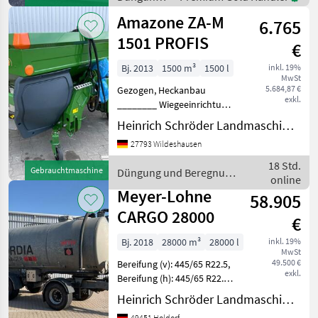
Scheiben D4H VXR, ca. 2800
und
Amazone ZA-M
Ltr. mit zwei Au
6.765
Beregnung
/ Rauch
1501 PROFIS
€
Bj. 2013
1500 m³
1500 l
inkl. 19%
MwSt
5.684,87 €
Gezogen, Heckanbau
exkl.
________ Wiegeeinrichtung,
Abstellrollen,
Heinrich Schröder Landmaschinen KG Wildeshausen
Behälteraufsatz S 500,
27793 Wildeshausen
Grenzstreugerät Limiter MR
rechts, Elektronikpaket
18 Std.
Gebrauchtmaschine
Düngung und Beregnung
Profis Comfort Düngung
online
/ Amazone
und Be
Meyer-Lohne
58.905
CARGO 28000
€
Bj. 2018
28000 m³
28000 l
inkl. 19%
MwSt
49.500 €
Bereifung (v): 445/65 R22.5,
exkl.
Bereifung (h): 445/65 R22.5,
Geschwindigkeit: 40 km/h,
Heinrich Schröder Landmaschinen KG Holdorf
Gesamtgewicht: 33000 kg,
49451 Holdorf