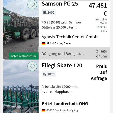
/ Rauch
Samson PG 25
47.481
€
Bj. 2005
inkl. 19%
PG 25 (0010) gebr. Samson
MwSt
Güllefass 25.000 Liter
39.900 €
exkl.
Düngung und Beregnung
Agravis Technik Center GmbH
Güllefässer
39240 Calbe / Saale
2 Tage
Düngung und Beregnung
online
Gebrauchtmaschine
/ Samson
Fliegl Skate 120
Preis
auf
Bj. 2026
Anfrage
Arbeitsbreite 12000mm,
hydr. einklappbar
Gülleverteilschnecken
Auslauföffnungder
Pritzl Landtechnik OHG
Schneckenwanne 21 mm
83052 Bruckmühl Högling
Schlauchabstand 250mm