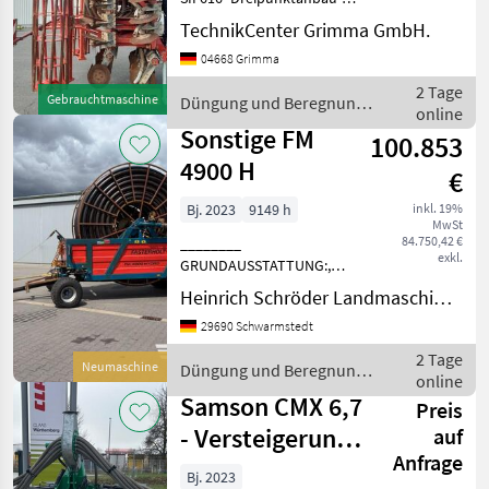
hydr. Klappung-
TechnikCenter Grimma GmbH.
Beleuchtung-
04668 Grimma
Rohrstabwalze-
Gülleverteiler Vogelsang
2 Tage
Gebrauchtmaschine
Düngung und Beregnung
DosiMat LVX570-22-50 #
online
/ Sonstige
DPK0000106- 4 Abstellstütz
Sonstige FM
100.853
4900 H
€
Bj. 2023
9149 h
inkl. 19%
MwSt
84.750,42 €
________
exkl.
GRUNDAUSSTATTUNG:,
Bereifung hinten: 16, 9/14" x
Heinrich Schröder Landmaschinen KG Schwarmstedt
30", Bereifung vorne: 400/60
29690 Schwarmstedt
x 16, 5", Hydraulische
Zwangslenkung,
2 Tage
Neumaschine
Düngung und Beregnung
Elektrobremse (ohne
online
/ Sonstige
Fernbedienung), 4 Zoll
Samson CMX 6,7
Preis
- Versteigerung
auf
Anfrage
über ab-auction
Bj. 2023