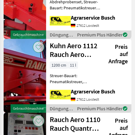
Abdrehprobenset, Streuer-
Bauart: Pneumatikstreuer,
Grenzstreueinrichtung,
Agrarservice Busch
hydr. Betätigung,
Reihenstreuvorrichtung,
27612 Loxstedt
Streumengenverstellung
Düngung
Premium Plus Händler
Gebrauchtmaschine
Kuhn Aero 1110 mit
und
Kuhn Aero 1112
Quantron 4-6
Preis
Beregnung
/ Rauch
Rauch Aero
auf
Anfrage
Pneumatikstreuer
1200 cm
11 l
12 m
Streuer-Bauart:
Pneumatikstreuer,
Reihenstreuvorrichtung,
Agrarservice Busch
Streumengenverstellung
Text in deutscher, english
27612 Loxstedt
und Français
Düngung
Premium Plus Händler
Gebrauchtmaschine
Dokumentation Rauch Aero
und
Rauch Aero 1110
1112 KUHN AERO 1112 P
Preis
Beregnung
/ Rauch
Rauch Quantron
auf
Anfrage