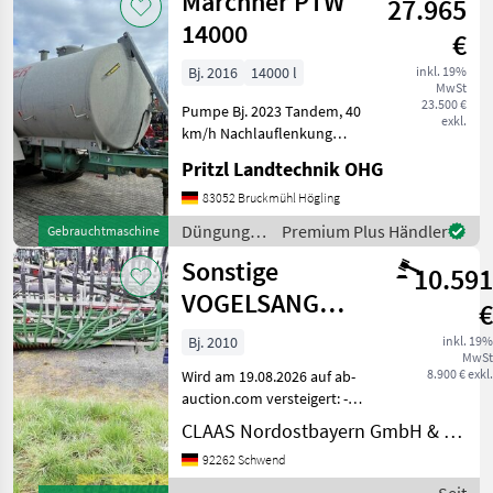
Marchner PTW
27.965
Beregnung
/ Sonstige
14000
€
Bj. 2016
14000 l
inkl. 19%
MwSt
23.500 €
Pumpe Bj. 2023 Tandem, 40
exkl.
km/h Nachlauflenkung
Schleppschuhvorbereitung
Pritzl Landtechnik OHG
Ansprechpartner: Wolfgang
Irsigler Bei Interesse bitte
83052 Bruckmühl Högling
anrufen : 08062 5006
Düngung
Premium Plus Händler
Gebrauchtmaschine
Düngung und Ber
und
Sonstige
10.591
Beregnung
/ Marchner
VOGELSANG
€
SWING MAX
Bj. 2010
inkl. 19%
MwSt
SLIDE CFC
8.900 € exkl.
Wird am 19.08.2026 auf ab-
auction.com versteigert: -
Vogelsang Swing Max Slide
CLAAS Nordostbayern GmbH & Co. KG, Schwend
Verteiler - Baujahr: 2010 -
92262 Schwend
24, 00m Arbeitsbreite;
Hinter-Rahmen THR, 124;