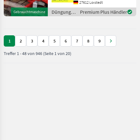
Reihenstreuvorrichtung,
27612 Loxstedt
Streumengenverstellung
Düngung
Premium Plus Händler
Gebrauchtmaschine
Rauch AERO 1118 Geräte Nr:
und
Tr
Beregnung
/ Rauch
1
2
3
4
5
6
7
8
9
Treffer
1
-
48
von
946
(Seite 1 von 20)