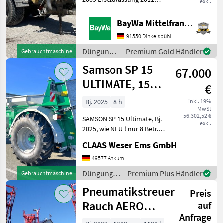
exkl.
18000 Liter Tankvolumen
Exenterschneckenpumpe
BayWa Mittelfranken
6000 Liter Stator neuwertig
91550 Dinkelsbühl
Ansaugarm Ansaugleitung
links und rechts
Düngung
Premium Gold Händler
Gebrauchtmaschine
und
Samson SP 15
67.000
Beregnung
/ Fliegl
ULTIMATE, 15
€
cbm,
Bj. 2025
8 h
inkl. 19%
MwSt
Stauschieber,
56.302,52 €
SAMSON SP 15 Ultimate, Bj.
Dungstreue
exkl.
2025, wie NEU ! nur 8 Betr.-
Std. !, zul. GG: 14.000 kg,
CLAAS Weser Ems GmbH
Kapazität/
Fassungsvermögen: 15
49577 Ankum
cbm, Schräggestellte
Düngung
Premium Plus Händler
Gebrauchtmaschine
Streuwalzen mit
und
Pneumatikstreuer
beweglichen A
Preis
Beregnung
/ Samson
Rauch AERO
auf
Anfrage
1118