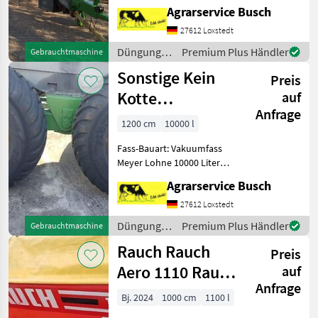
Mey
Güllewagen
Agrarservice Busch
Auflaufgebremste
Ausführung Achtung es gibt
27612 Loxstedt
35 Bilder zur
Düngung
Premium Plus Händler
Gebrauchtmaschine
Gerätedokumentaion
und
Sonstige Kein
!!!!!!!!!!!!!!!!!!!!!!!!!!!!!!
Preis
Beregnung
/ Sonstige
Kotte
auf
Anfrage
Wasserwagen
1200 cm
10000 l
10000 Liter
Fass-Bauart: Vakuumfass
Garant Güllef
Meyer Lohne 10000 Liter
Güllefaas 10000 Liter
Agrarservice Busch
Güllewagen mit Lenckachse
10000 Liter
27612 Loxstedt
Vakumtankwagen mit
Düngung
Premium Plus Händler
Gebrauchtmaschine
Tandemachse Baujahr nicht
und
Rauch Rauch
errmittelbar
Preis
Beregnung
/ Sonstige
Aero 1110 Rauch
auf
Anfrage
Quantron 4-6
Bj. 2024
1000 cm
1100 l
Senorst