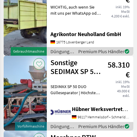
WICHTIG, auch wenn Sie
inkl. 19%
MwSt
mit uns per WhatsApp oder
4.200 € exkl.
ähnlich chatten und
daraufhin Maschinen
kaufen, bitte kontrollieren
Agrikontor Neuholland GmbH
Sie die Auftragsbestätigung,
16775 Löwenberger Land
Proforma und auch R
Düngung
Premium Plus Händler
Gebrauchtmaschine
und
Sonstige
58.310
Beregnung
/
SEDIMAX SP 50
€
Fortschritt
DUO
inkl. 19%
SEDIMAX SP 50 DUO
MwSt
49.000 €
Gülleseparator | Höchste
exkl.
Leistung für professionelle
Separation Maximale
Hübner Werksvertretung GmbH
Effizienz durch Doppel-
Separation – leistungsstark,
96117 Memmelsdorf – Schmerldorf
wirtschaftlich und so
Düngung
Premium Plus Händler
Vorführmaschine
und