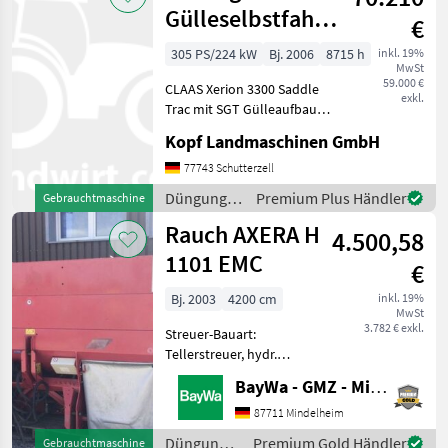
/ Brantner
Gülleselbstfahrer
€
Xerion 3300
305 PS/224 kW
Bj. 2006
8715 h
inkl. 19%
MwSt
Saddle Trac mit
59.000 €
CLAAS Xerion 3300 Saddle
SG
exkl.
Trac mit SGT Gülleaufbau
15000 Liter (Maistauglich 2,
Kopf Landmaschinen GmbH
25 m Spur möglich)
(Fronthydraulik möglich)
77743 Schutterzell
(Int-Nr.: 13149)
Düngung
Premium Plus Händler
Gebrauchtmaschine
Leistungshydraulik 8715 B
und
Rauch AXERA H
4.500,58
Beregnung
/ Sonstige
1101 EMC
€
Bj. 2003
4200 cm
inkl. 19%
MwSt
3.782 € exkl.
Streuer-Bauart:
Tellerstreuer, hydr.
Betätigung,
BayWa - GMZ - Mindelheim
Grenzstreueinrichtung gebr.
Rauch Axera H 1101 EMC,
87711 Mindelheim
Baujahr 2003, 12 - 42m AB,
Düngung
Premium Gold Händler
Gebrauchtmaschine