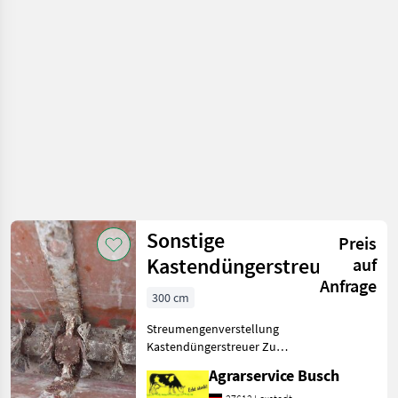
und
AERO 1115
Beregnung
/ Rauch
Sonstige
Preis
Kastendüngerstreuer
auf
Anfrage
300 cm
Streumengenverstellung
Kastendüngerstreuer Zum
Streuen von
Agrarservice Busch
Gekörnten&Pulver Medien