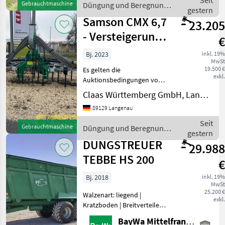
Seit
Gebrauchtmaschine
Düngung und Beregnung /
Gülleabscha
gestern
Sonstige
Samson CMX 6,7
23.205
- Versteigerung
€
über ab-auction
Bj. 2023
inkl. 19%
MwSt
19.500 €
Es gelten die
exkl.
Auktionsbedingungen von
ab-auction!! Hersteller:
Claas Württemberg GmbH, Langenau
Samson Modell: CMX 6, 7
89129 Langenau
Anzahl: 1 / Standort:
Langenau Beschreibung:
Seit
Gebrauchtmaschine
Düngung und Beregnung /
Güllegrubber Gerne
gestern
Samson
können
DUNGSTREUER
29.988
TEBBE HS 200
€
Bj. 2018
inkl. 19%
MwSt
25.200 €
Walzenart: liegend |
exkl.
Kratzboden | Breitverteiler |
Tebbe HS 200Baujahr
BayWa Mittelfranken
20184318 Fuhren (laut