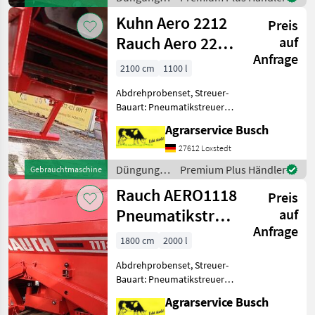
Rauch AERO 1120 mit EMT
und
Kuhn Aero 2212
4-3 Ste
Preis
Beregnung
/ Rauch
Rauch Aero 2212
auf
Anfrage
Rauch KUHN
2100 cm
1100 l
AERO 2
Abdrehprobenset, Streuer-
Bauart: Pneumatikstreuer,
hydr. Betätigung,
Agrarservice Busch
Reihenstreuvorrichtung,
Streumengenverstellung
27612 Loxstedt
Kuhn Aero 2221
Düngung
Premium Plus Händler
Gebrauchtmaschine
Pneumatikstreuer (optional
und
Rauch AERO1118
in aufgesat
Preis
Beregnung
/ Rauch
Pneumatikstreuer
auf
Anfrage
18m Arbeitsbreit
1800 cm
2000 l
Abdrehprobenset, Streuer-
Bauart: Pneumatikstreuer,
Grenzstreueinrichtung,
Agrarservice Busch
hydr. Betätigung,