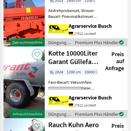
Bj. 2023
1600 cm
1100 l
Pneumatikstreue
Abdrehprobenset, Streuer-
Bauart: Pneumatikstreuer,
Grenzstreueinrichtung,
Agrarservice Busch
hydr. Betätigung,
Reihenstreuvorrichtung,
27612 Loxstedt
Streumengenverstellung
Düngung
Premium Plus Händler
Gebrauchtmaschine
KUHN AERO1118 in
und
Kotte 10000Liter
Deutscher, Engl
Preis
Beregnung
/ Rauch
Garant Güllefass
auf
Anfrage
Güllewagen VT
Bj. 2024
1200 cm
10000 l
10000
Fass-Bauart: Vakuumfass
!!!!!!!!!!!!!!!!!!!!!!!!!!!!Diese
Fass ist Verkauft nach
Agrarservice Busch
Österreich!!!!!!!!!!!!!!!!!! Es ist
ein 10000 Liter Meyer Lohne
27612 Loxstedt
Fass unter der Trak
Düngung
Premium Plus Händler
Gebrauchtmaschine
und
Rauch Kuhn Aero
Preis
Beregnung