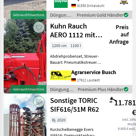
Zähler)TandemachseBedienung
91550 Dinkelsbühl
elektrisch Load Sensing2
Düngung
Premium Gold Händler
Gebrauchtmaschine
Liegende Fräswalzen
und
Kuhn Rauch
Preis
Beregnung
/ Tebbe
AERO 1112 mit
auf
Anfrage
Hydraulischer
1200 cm
1100 l
Gestängeklappu
Abdrehprobenset, Streuer-
Bauart: Pneumatikstreuer,
Grenzstreueinrichtung,
Agrarservice Busch
hydr. Betätigung,
Reihenstreuvorrichtung,
27612 Loxstedt
Streumengenverstellung
Düngung
Premium Plus Händler
Gebrauchtmaschine
Text in deutscher, english
und
Sonstige TORIC
und
11.781
Beregnung
/ Kuhn
SIF616/51M R62
€
Bj. 2020
inkl. 19%
MwSt
9.900 € exkl.
Kurzscheibenegge Evers
SIF616- Dreipunktanbau-