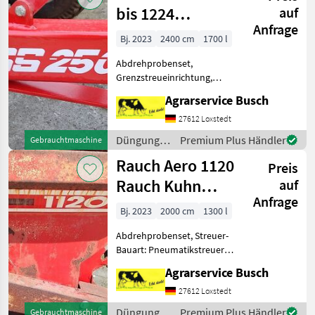
/ Rauch
bis 1224
auf
Anfrage
Pneumatikstreuer
Bj. 2023
2400 cm
1700 l
Fahrge
Abdrehprobenset,
Grenzstreueinrichtung,
hydr. Betätigung,
Agrarservice Busch
Reihenstreuvorrichtung,
Streumengenverstellung
27612 Loxstedt
Kuhn Aero Fahrgestell für
Düngung
Premium Plus Händler
Gebrauchtmaschine
Düngerstreuer FGS 2500
und
Rauch Aero 1120
Rauch Aero FGS
Preis
Beregnung
/ Rauch
Rauch Kuhn
auf
Anfrage
RAUCH AERO
Bj. 2023
2000 cm
1300 l
1120 Pnema
Abdrehprobenset, Streuer-
Bauart: Pneumatikstreuer,
Grenzstreueinrichtung,
Agrarservice Busch
hydr. Betätigung,
Reihenstreuvorrichtung,
27612 Loxstedt
Streumengenverstellung
Düngung
Premium Plus Händler
Gebrauchtmaschine