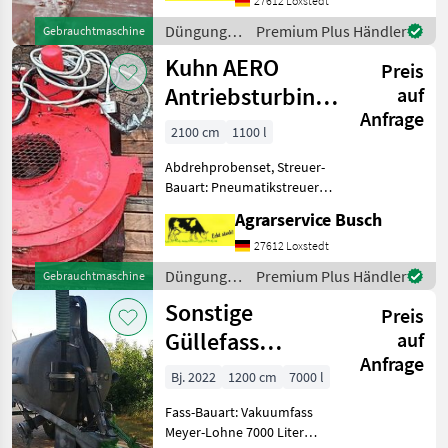
Bodenantreib 3Punktanbau
27612 Loxstedt
Dosierung über
Düngung
Premium Plus Händler
Gebrauchtmaschine
Einstellhebel Preis unter
und
Kuhn AERO
04208 2558 Düng
Preis
Beregnung
/ Sonstige
Antriebsturbine
auf
Anfrage
Rauch AERO
2100 cm
1100 l
Ersatzteile
Abdrehprobenset, Streuer-
Bauart: Pneumatikstreuer,
Grenzstreueinrichtung,
Agrarservice Busch
hydr. Betätigung,
Reihenstreuvorrichtung,
27612 Loxstedt
Streumengenverstellung
Düngung
Premium Plus Händler
Gebrauchtmaschine
Rauch AERO Turbine und
und
Sonstige
Stellmot
Preis
Beregnung
/ Rauch
Güllefass
auf
Anfrage
7000Liter 1
Bj. 2022
1200 cm
7000 l
Achsiges
Fass-Bauart: Vakuumfass
Güllefass von
Meyer-Lohne 7000 Liter