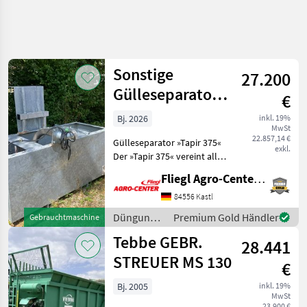
Suche
verfeinern
Sonstige
27.200
Kategorie
Land
Filter
2
1
Gülleseparator
€
»Tapir 375« - im
946
Bj. 2026
inkl. 19%
AKTUELLER
Zurücksetzen
Ergebnisse
MwSt
Komplettset (mi
PFAD
22.857,14 €
anzeigen
Gülleseparator »Tapir 375«
exkl.
Landtechnik
Der »Tapir 375« vereint alle
Vorteile eines mobilen
Duengung
Fliegl Agro-Center GmbH
Separators mit denen eines
Und
Beregnung
großen
84556 Kastl
Pressschneckenprinzips. Ein
Düngung
Premium Gold Händler
Gebrauchtmaschine
KATEGORIE
vergrößertes Sieb mit
und
WÄHLEN
Tebbe GEBR.
28.441
Beregnung
/ Sonstige
STREUER MS 130
Mineraldüngerstreuer/Wiegestreuer
310
€
Bj. 2005
inkl. 19%
Güllefässer
256
MwSt
23.900 €