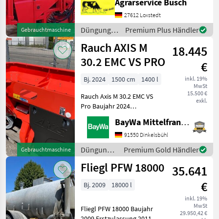
Agrarservice Busch
hydr. Betätigung,
Reihenstreuvorrichtung,
27612 Loxstedt
Streumengenverstellung
Düngung
Premium Plus Händler
Gebrauchtmaschine
Text in deutscher, english
und
Rauch AXIS M
und
18.445
Beregnung
/ Rauch
30.2 EMC VS PRO
€
Bj. 2024
1500 cm
1400 l
inkl. 19%
MwSt
15.500 €
Rauch Axis M 30.2 EMC VS
exkl.
Pro Baujahr 2024
Lagermaschine Neu 1 AXIS
BayWa Mittelfranken
M 30.2 EMC VS PRO 1
TELIMAT T 25, MONTIERT 1
91550 Dinkelsbühl
WURFSCHEIBE S4 VXR PLUS,
Düngung
Premium Gold Händler
Gebrauchtmaschine
MON Quantron E Rechner
und
Fliegl PFW 18000
Dü
35.641
Beregnung
/ Rauch
€
Bj. 2009
18000 l
inkl. 19%
MwSt
Fliegl PFW 18000 Baujahr
29.950,42 €
2009 Erstzulassung 2011