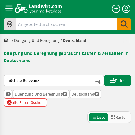
Angebote durchsuchen
/
Düngung Und Beregnung
/
Deutschland
Düngung und Beregnung gebraucht kaufen & verkaufen in
Deutschland
So wird auf Landwirt.com sortiert
Filter
x
x
x
Duengung Und Beregnung
Deutschland
x
alle Filter löschen
Liste
Raster