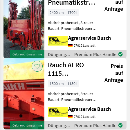
/ Kotte
Pneumatikstreuer
auf
Anfrage
Düngerstreuer R
2400 cm
1700 l
Abdrehprobenset, Streuer-
Bauart: Pneumatikstreuer,
Grenzstreueinrichtung,
Agrarservice Busch
hydr. Betätigung,
Reihenstreuvorrichtung,
27612 Loxstedt
Streumengenverstellung
Düngung
Premium Plus Händler
Gebrauchtmaschine
Der erste Textteil in
und
Rauch AERO
Englisch
Preis
Beregnung
/ Rauch
1115
auf
Anfrage
Pneumatikstreuer
1500 cm
1150 l
15m Arbeitsbrei
Abdrehprobenset, Streuer-
Bauart: Pneumatikstreuer,
Grenzstreueinrichtung,
Agrarservice Busch
hydr. Betätigung,
Reihenstreuvorrichtung,
27612 Loxstedt
Streumengenverstellung
Düngung
Premium Plus Händler
Gebrauchtmaschine
Rauch AERO 1115Rauch