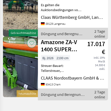
Es gelten die
Auktionsbedingungen von
ab-auction!! Hersteller:
Claas Württemberg GmbH, Langenau
Samson Modell: CMX 6, 7
89129 Langenau
Anzahl: 1 / Standort:
Langenau Beschreibung:
2 Tage
Gebrauchtmaschine
Düngung und Beregnung
Güllegrubber Gerne
online
/ Samson
können
Amazone ZA-V
17.017
1400 SUPER
€
PROFIS
Bj. 2026
2100 cm
inkl. 19%
MwSt
CONTROL
14.300 €
Streuer-Bauart:
exkl.
Tellerstreuer,
Grenzstreueinrichtung
CLAAS Nordostbayern GmbH & Co. KG, Cham
11390200 - Neumaschine: -
93413 Cham
Amazone ZA-V 1400 Super
Profis Control - Baujahr:
2 Tage
Neumaschine
Düngung und Beregnung
2026 Technikjahr: 2026 -
online
/ Amazone
10m - 21m Ar