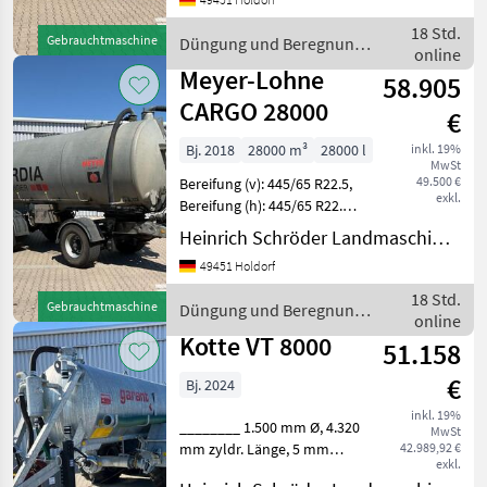
Erstzulassung: 08.02.18,
Tridem-Achse, selbstfahre
18 Std.
Gebrauchtmaschine
Düngung und Beregnung /
online
Meyer-Lohne
Meyer-Lohne
58.905
CARGO 28000
€
Bj. 2018
28000 m³
28000 l
inkl. 19%
MwSt
49.500 €
Bereifung (v): 445/65 R22.5,
exkl.
Bereifung (h): 445/65 R22.5,
Geschwindigkeit: 40 km/h,
Heinrich Schröder Landmaschinen KG Holdorf
Gesamtgewicht: 33000 kg,
49451 Holdorf
Erstzulassung: 08.02.18,
Tridem-Achse, selbstfahre
18 Std.
Gebrauchtmaschine
Düngung und Beregnung /
online
Meyer-Lohne
Kotte VT 8000
51.158
€
Bj. 2024
inkl. 19%
________ 1.500 mm Ø, 4.320
MwSt
mm zyldr. Länge, 5 mm
42.989,92 €
exkl.
Behälterwandstärke, 2