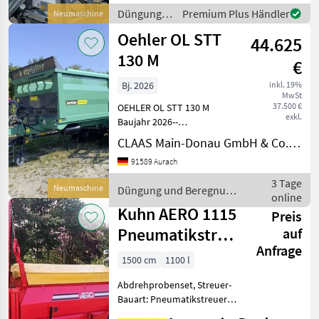
Ausleger starr B
Düngung
Premium Plus Händler
Neumaschine
und
Oehler OL STT
44.625
Beregnung
/ Fliegl
130 M
€
Bj. 2026
inkl. 19%
MwSt
37.500 €
OEHLER OL STT 130 M
exkl.
Baujahr 2026--
Neumaschine--Tandem
CLAAS Main-Donau GmbH & Co. KG, Landtechnik-Vetrieb, Aurach
StalldungstreuerZulässiges
91589 Aurach
Gesamtgewicht 13, 0
to.Bereifung 500/55
3 Tage
Neumaschine
Düngung und Beregnung
-20ALBBreitstreuwerkHydraulischer
online
/ Oehler
Kratzbodena
Kuhn AERO 1115
Preis
Pneumatikstreuer
auf
Anfrage
Rauch AERO
1500 cm
1100 l
1115
Abdrehprobenset, Streuer-
Bauart: Pneumatikstreuer,
Grenzstreueinrichtung,