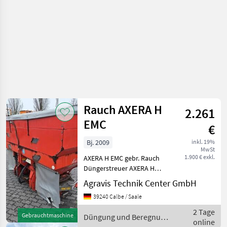
Rauch AXERA H
2.261
EMC
€
Bj. 2009
inkl. 19%
MwSt
1.900 € exkl.
AXERA H EMC gebr. Rauch
Düngerstreuer AXERA H
EMC hydr. Antrieb Isobus
Agravis Technik Center GmbH
ohne separates Display
39240 Calbe / Saale
Plane Düngung und
Beregnung
2 Tage
Gebrauchtmaschine
Düngung und Beregnung
Mineraldüngerstreuer/Wiegestreuer
online