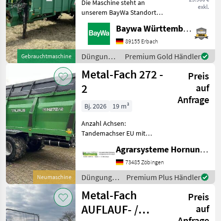
Die Maschine steht an
exkl.
Kompost-/Miststreuer
124
unserem BayWa Standort in
74572-Blaufelden.Gerne
Baywa Württemberg
steht Ihnen Herr
Beregnungsanlagen
70
Vogelmann unter Tel.: 0162
89155 Erbach
2302 008 für Ihre Anfrage
Gülle sonstiges
68
Düngung
Premium Gold Händler
Gebrauchtmaschine
zur Verfügung!Tebbe MS 1
und
Metal-Fach 272 -
Preis
Beregnung
Sonstige Düngung- und Beregnungsmaschinen
41
/ Tebbe
2
auf
Alle 15
Anfrage
anzeigen
Bj. 2026
19 m³
Anzahl Achsen:
MARKEN
Tandemachser EU mit
Blechaufsatz 500 mm
Agrarsysteme Hornung GmbH & Co. KG
einseitige
Weitwinkelzapfwelle elektr.
73485 Zöbingen
Rauch
Kratzbodensteuerung
Düngung
Premium Plus Händler
Neumaschine
Amazone
Deutsche Papiere Tel. 07966
und
Metal-Fach
1324 oder e mail Düngun
Fliegl
Preis
Beregnung
/ Metal-
AUFLAUF- /
auf
Kotte
Fach
Anfrage