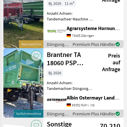
DRUCKLUFTBREMSE
Zunhammer
Bj. 2026
11 m³
Samson
Anzahl Achsen:
Bogballe
Tandemachser Maschine 4
stehende Walzen zwei
BSA
Agrarsysteme Hornung GmbH & Co. KG
geteilte Kratzboden,
Bergmann
abklapbare Bordwände 600
73485 Zöbingen
+ 500 mm einseitige
Kaweco
Düngung
Premium Plus Händler
Neumaschine
Weitwinkelzapfwelle. 8 to
und
Alle
Brantner TA
ZGG - Au
Preis
Beregnung
anzeigen
/ Metal-
18060 PSP
auf
Fach
Anfrage
MARKTPLATZ
Power Spread
Bj. 2026
pro
Marktplatz
Händlerangebote
Kleinanzeigen
Anzahl Achsen:
Tandemachser Düngung
und Beregnung
Albin Ostermayr Landmaschinenhandel e.K.
Kompost-/Miststreuer
93352 Rohr i. Nb
Düngung
Premium Plus Händler
Vorführmaschine
und
Sonstige
70.210
Beregnung