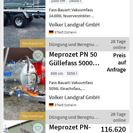
1000 cm
14000 l
Güllefass 14000 l
Fass-Bauart: Vakuumfass
14.000L feuerverzinkter
Stahlbehälter,
Volker Landgraf GmbH
Innenverstärkungsringe,
97645 Ostheim
Hinterboden geöffnet,
Kompressor Jurop
28 Tage
Neumaschine
Düngung und Beregnung
PN106HDR Obenmannloch
online
/ Meprozet
Ø 420 mm manuell
Meprozet PN 50
Preis
Güllefass 5000 L
auf
Anfrage
40 km/h ALB
600 cm
5056 l
Fass-Bauart: Vakuumfass
5056L Einachsfass,
feuerverzinkter
Volker Landgraf GmbH
Stahlbehälter,
97645 Ostheim
Innenverstärkungsringe,
Hinterboden geschlossen,
28 Tage
Neumaschine
Düngung und Beregnung
Hintermannloch Ø 600mm,
online
/ Meprozet
Kunststoff Kotflüg
Meprozet PN-
116.620