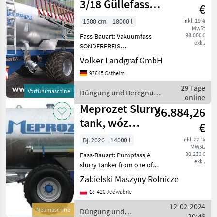
3/18 Güllefass
€
18000 l +
1500 cm
18000 l
inkl. 19%
MwSt
Vogelsang Black
98.000 €
Fass-Bauart: Vakuumfass
Bird
exkl.
SONDERPREIS
VORFÜHRMASCHINE Version
Volker Landgraf GmbH
MAXI 2Plus 18.000L
97645 Ostheim
feuerverzinkter
Stahlbehälter Radsatz
29 Tage
Vorführmaschine
Düngung und Beregnung
zweiachsig, gefedert mit
online
/ Meprozet
hinterer Lenkachse Lif
Meprozet Slurry
36.884,26
tank, wóz
€
asenizacyjny,
Bj. 2026
14000 l
inkl. 22 %
MWSt.
14.000 liters, NE
30.233 €
Fass-Bauart: Pumpfass A
exkl.
slurry tanker from one of
the best Polish producers:
Zabielski Maszyny Rolnicze
MEPROZET Specification: -
18-420 Jedwabne
Capacity 14, 000 liters - MEC
9000 pump (optional MEC
12-02-2024
Neumaschine
Düngung und
11000)
20:46