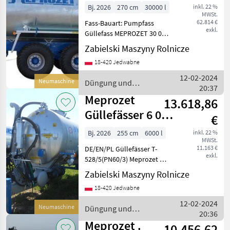
l / Wóz
Bj. 2026
270 cm
30000 l
inkl. 22 %
MWSt.
asenizacyjny 30
62.814 €
Fass-Bauart: Pumpfass
000 l /
exkl.
Güllefass MEPROZET 30 000
l Technische Daten: - Länge:
Zabielski Maszyny Rolnicze
10 200 mm - Breite: 2 700
18-420 Jedwabne
mm - Höhe: 3 900 mm -
Eigenmasse: 8 550 kg -
12-02-2024
Neumaschine
Düngung und
Masse m
20:37
Beregnung / Meprozet
Meprozet
13.618,86
Güllefässer 6 000
€
l / Slurry tank/
Bj. 2026
255 cm
6000 l
inkl. 22 %
MWSt.
Beczkowóz T-5
11.163 €
DE/EN/PL Güllefässer T-
exkl.
528/5(PN60/3) Meprozet Wir
bieten Ihnen einen
Zabielski Maszyny Rolnicze
Güllefässer von der Firma
18-420 Jedwabne
Meprozet an. Technische
Spezifikation: - Länge: 5 600
12-02-2024
Neumaschine
Düngung und
mm
20:36
Beregnung / Meprozet
Meprozet .
10.456,62