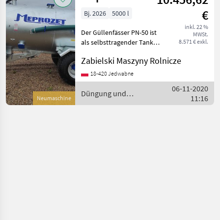
€
Bj. 2026
5000 l
inkl. 22 %
Der Güllenfässer PN-50 ist
MWSt.
als selbsttragender Tank
8.571 € exkl.
konzipiert, der auf einem
Zabielski Maszyny Rolnicze
einachsigen Radsatz
montiert ist. behälter-Ein
18-420 Jedwabne
Stahltank mit einem
06-11-2020
zentralen Rahmen, f
Düngung und
11:16
Neumaschine
Beregnung / Meprozet