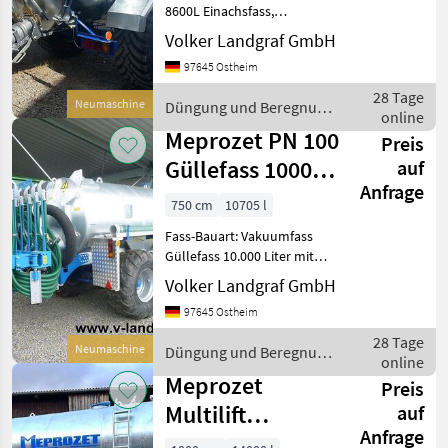
8600L Einachsfass,
feuerverzinkter
Volker Landgraf GmbH
Stahlbehälter,
97645 Ostheim
Innenverstärkungsringe,
Hinterboden geöffnet,
28 Tage
Neumaschine
Düngung und Beregnung
verzinkte Kotflügel,
online
/ Meprozet
regulierbarer Stützfuß,
Meprozet PN 100
Preis
Güllefass 10000
auf
Anfrage
L Tandem +
750 cm
10705 l
Lenkachse
Fass-Bauart: Vakuumfass
Güllefass 10.000 Liter mit
Schleppschuh-Verteiler Typ
Volker Landgraf GmbH
Bomech 7, 5m, Oberloch Ø
97645 Ostheim
420 mm hydraulisch
geöffnet,
28 Tage
Neumaschine
Düngung und Beregnung
Rohrfüllstandsanzeige,
online
/ Meprozet
Lenkac
Meprozet
Preis
Multilift
auf
Anfrage
Hakenlift-