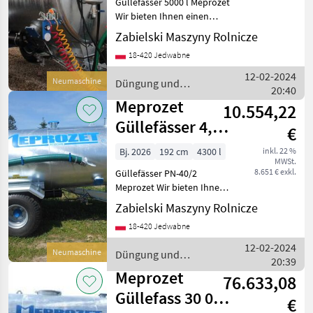
Güllefässer 5000 l Meprozet
asenizacyjny 500
Wir bieten Ihnen einen
Güllefässer von der Firma
Zabielski Maszyny Rolnicze
Meprozet an. Technische
18-420 Jedwabne
Spezifikation: - Länge: 5 080
mm - Breite: 2 100 mm -
12-02-2024
Neumaschine
Düngung und
Höhe: 2
20:40
Beregnung / Meprozet
Meprozet
10.554,22
Güllefässer 4,3 l
€
/ Slurry tank/
Bj. 2026
192 cm
4300 l
inkl. 22 %
MWSt.
Beczkowóz T-
8.651 € exkl.
Güllefässer PN-40/2
527
Meprozet Wir bieten Ihnen
einen Güllefässer von der
Zabielski Maszyny Rolnicze
Firma Meprozet an.
18-420 Jedwabne
Technische Spezifikation: -
Länge: 5 080 mm - Breite: 1
12-02-2024
Neumaschine
Düngung und
920 mm
20:39
Beregnung / Meprozet
Meprozet
76.633,08
Güllefass 30 000
€