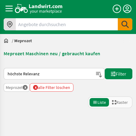
Angebote durchsuchen
/
Meprozet
Meprozet Maschinen neu / gebraucht kaufen
So wird auf Landwirt.com sortiert
Filter
x
x
Meprozet
alle Filter löschen
Liste
Raster
Suche