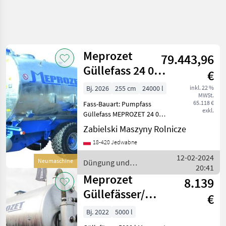
Meprozet
79.443,96
Güllefass 24 000
€
l / Wóz
Bj. 2026
255 cm
24000 l
inkl. 22 %
MWSt.
asenizacyjny 24
65.118 €
Fass-Bauart: Pumpfass
000 l /
exkl.
Güllefass MEPROZET 24 000
l Technische Daten: - Länge:
Zabielski Maszyny Rolnicze
8 680 mm - Breite: 2 550
18-420 Jedwabne
mm - Höhe: 3 900 mm -
Eigenmasse: 7 950 kg -
12-02-2024
Neumaschine
Düngung und
Masse m
20:41
Beregnung / Meprozet
Meprozet
8.139
Güllefässer/
€
Slurry tanker/
Bj. 2022
5000 l
Wóz