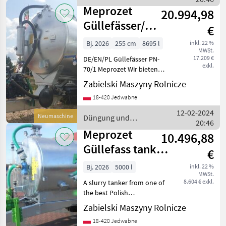
Beregnung / Meprozet
Meprozet
20.994,98
Güllefässer/
€
Slurry tank/
Bj. 2026
255 cm
8695 l
inkl. 22 %
MWSt.
Beczkowóz 8000
17.209 €
DE/EN/PL Güllefässer PN-
l
exkl.
70/1 Meprozet Wir bieten
Ihnen einen Güllefässer
Zabielski Maszyny Rolnicze
von der Firma Meprozet an.
18-420 Jedwabne
Technische Spezifikation: -
Länge: 6 560 mm - Breite
12-02-2024
Neumaschine
Düngung und
20:46
Beregnung / Meprozet
Meprozet
10.496,88
Güllefass tanker
€
/ Beczkowóz,
Bj. 2026
5000 l
inkl. 22 %
MWSt.
wóz
8.604 € exkl.
A slurry tanker from one of
asenizacyjny
the best Polish
manufacturers: AGRO-MAX
Zabielski Maszyny Rolnicze
Specification: - Capacity 5,
18-420 Jedwabne
000 liters - MEC 5000 pump -