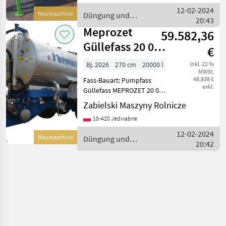
Tire size 400/50-22, 5 - 5" fit
12-02-2024
Neumaschine
Düngung und
20:43
Beregnung / Meprozet
Meprozet
59.582,36
Güllefass 20 000
€
l / Wóz
Bj. 2026
270 cm
20000 l
inkl. 22 %
MWSt.
asenizacyjny 20
48.838 €
Fass-Bauart: Pumpfass
000 l /
exkl.
Güllefass MEPROZET 20 000
l Technische Daten: - Länge:
Zabielski Maszyny Rolnicze
8 785 mm - Breite: 2 700
18-420 Jedwabne
mm - Höhe: 3 950 mm -
Eigenmasse: 8 600 kg -
12-02-2024
Neumaschine
Düngung und
Masse m
20:42
Beregnung / Meprozet