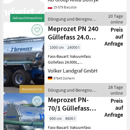
transportu wody pitnej: -
15-879 Bialystok
ogumienie385/65 R22, 5 -
typ podwozia -
20 Tage
Gebrauchtmaschine
Düngung und Beregnung
jednoosiowy - atest PZH d
online
/ Meprozet
Meprozet PN 240
Preis
Güllefass 24.000
auf
Anfrage
L Tridem 700/50-
1000 cm
24000 l
26,5 Nac
Fass-Bauart: Vakuumfass
Güllefass 24.000L,
Untenanhängung mit
Volker Landgraf GmbH
Kugelkopf K80, 2-Leiter
97645 Ostheim
Bremse mit ALB, Tridem-
Fahrwerk mit vordere &
28 Tage
Neumaschine
Düngung und Beregnung
hintere Lenkachse,
online
/ Meprozet
feuerverzink
Meprozet PN-
Preis
70/1 Güllefass
auf
Anfrage
8600 L
600 cm
8600 l
Fass-Bauart: Vakuumfass