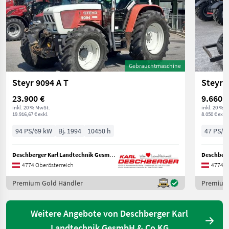
Gebrauchtmaschine
Steyr 9094 A T
Steyr 
23.900 €
9.660 €
inkl. 20 % MwSt.
inkl. 20 % 
19.916,67 € exkl.
8.050 € exkl.
94 PS/69 kW
Bj. 1994
10450 h
47 PS/3
Deschberger Karl Landtechnik GesmbH & Co KG
4774 Oberösterreich
4774 O
Premium Gold Händler
Premium
Weitere Angebote von Deschberger Karl
Landtechnik GesmbH & Co KG