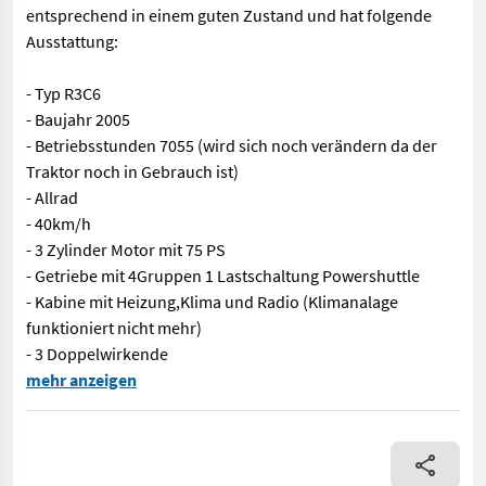
entsprechend in einem guten Zustand und hat folgende
Ausstattung:
- Typ R3C6
- Baujahr 2005
- Betriebsstunden 7055 (wird sich noch verändern da der
Traktor noch in Gebrauch ist)
- Allrad
- 40km/h
- 3 Zylinder Motor mit 75 PS
- Getriebe mit 4Gruppen 1 Lastschaltung Powershuttle
- Kabine mit Heizung,Klima und Radio (Klimanalage
funktioniert nicht mehr)
- 3 Doppelwirkende
PRIVATVERKAUF Gebr. Steyr Kompakt 375, mit Quicke Q 45 Frontl
mehr anzeigen