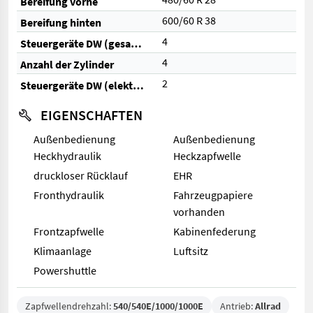
Bereifung vorne
600/60 R 38
Bereifung hinten
4
Steuergeräte DW (gesamt)
4
Anzahl der Zylinder
2
Steuergeräte DW (elektrisch)
EIGENSCHAFTEN
Außenbedienung
Außenbedienung
Heckhydraulik
Heckzapfwelle
druckloser Rücklauf
EHR
Fronthydraulik
Fahrzeugpapiere
vorhanden
Frontzapfwelle
Kabinenfederung
Klimaanlage
Luftsitz
Powershuttle
Zapfwellendrehzahl:
540/540E/1000/1000E
Antrieb:
Allrad