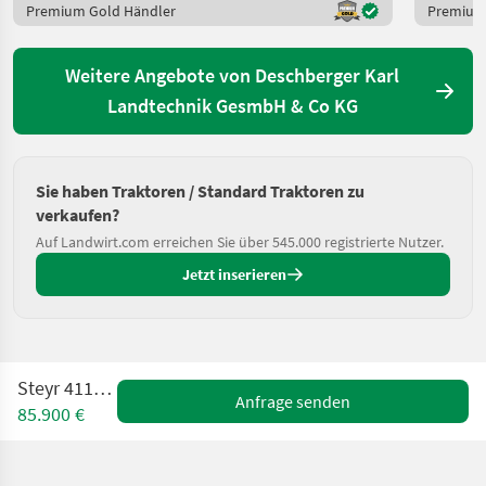
Premium Gold Händler
Premium
Weitere Angebote von Deschberger Karl
Landtechnik GesmbH & Co KG
Sie haben Traktoren / Standard Traktoren zu
verkaufen?
Auf Landwirt.com erreichen Sie über 545.000 registrierte Nutzer.
Jetzt inserieren
Steyr 4110 Multi
Anfrage senden
85.900 €