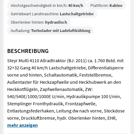
Höchstgeschwindigkeit in km/h:
40 km/h
Plattform:
Kabine
Getriebeart Landmaschine:
Lastschaltgetriebe
Oberlenker hinten:
hydraulisch
Aufladung:
Turbolader mit Ladeluftkühlung
BESCHREIBUNG
Steyr Multi 4110 Allradtraktor (BJ: 2011) ca. 1.760 Bstd. mit
32+32 Gang 40 km/h Lastschaltgetriebe, Differentialsperre
vorne und hinten, Schaltautomatik, Feststellbremse,
Außentaster für Heckzapfwelle und Heckhubwerk an den
Heckkotflügeln, Zapfwellenautomatik, ZW:
540/540E/1000/1000E U/min, Hydraulikpumpe 100 l/min,
Stemplinger Fronthydraulik, Frontzapfwelle,
Entlastungsfederhaken, Leitung dw nach vorne, Steckdose
vorne, Druckluftbremse, hydr. Oberlenker hinten, EHR,
Steyr Multi 4110 Allradtraktor (BJ: 2011) ca. 1.760 Bstd. mit 
mehr anzeigen