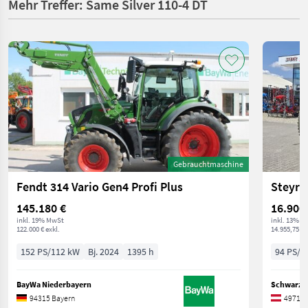
Mehr Treffer: Same Silver 110-4 DT
Gebrauchtmaschine
Fendt 314 Vario Gen4 Profi Plus
Steyr 
145.180 €
16.900
inkl. 19% MwSt
inkl. 13% M
122.000 € exkl.
14.955,75 € 
152 PS/112 kW
Bj. 2024
1395 h
94 PS/6
BayWa Niederbayern
94315 Bayern
4971 O