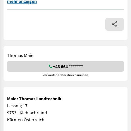
Der Same Silver 110-4 DT ist ein robuster Standardtraktor aus 
mehr anzeigen
Thomas Maier
+43 664 *******
Verkaufsberater direkt anrufen
Maier Thomas Landtechnik
Lessnig 17
9753 - Kleblach/Lind
Kärnten Österreich