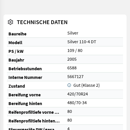
TECHNISCHE DATEN
Silver
Baureihe
Silver 110-4 DT
Modell
109 / 80
PS / kW
2005
Baujahr
6588
Betriebsstunden
5667127
Interne Nummer
Gut (Klasse 2)
Zustand
420/70R24
Bereifung vorne
480/70-34
Bereifung hinten
80
Reifenprofiltiefe vorne (%)
80
Reifenprofiltiefe hinten (%)
4
Steuergeräte DW (gesamt)