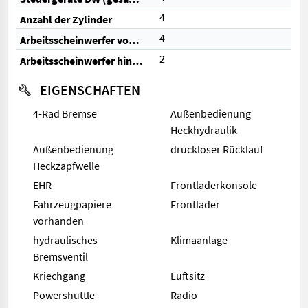
4
Anzahl der Zylinder
4
Arbeitsscheinwerfer vorne
2
Arbeitsscheinwerfer hinten
EIGENSCHAFTEN
4-Rad Bremse
Außenbedienung
Heckhydraulik
Außenbedienung
druckloser Rücklauf
Heckzapfwelle
EHR
Frontladerkonsole
Fahrzeugpapiere
Frontlader
vorhanden
hydraulisches
Klimaanlage
Bremsventil
Kriechgang
Luftsitz
Powershuttle
Radio