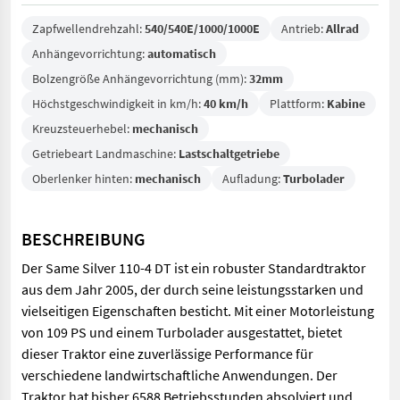
Zapfwellendrehzahl:
540/540E/1000/1000E
Antrieb:
Allrad
Anhängevorrichtung:
automatisch
Bolzengröße Anhängevorrichtung (mm):
32mm
Höchstgeschwindigkeit in km/h:
40 km/h
Plattform:
Kabine
Kreuzsteuerhebel:
mechanisch
Getriebeart Landmaschine:
Lastschaltgetriebe
Oberlenker hinten:
mechanisch
Aufladung:
Turbolader
BESCHREIBUNG
Der Same Silver 110-4 DT ist ein robuster Standardtraktor
aus dem Jahr 2005, der durch seine leistungsstarken und
vielseitigen Eigenschaften besticht. Mit einer Motorleistung
von 109 PS und einem Turbolader ausgestattet, bietet
dieser Traktor eine zuverlässige Performance für
verschiedene landwirtschaftliche Anwendungen. Der
Traktor hat bisher 6588 Betriebsstunden absolviert und