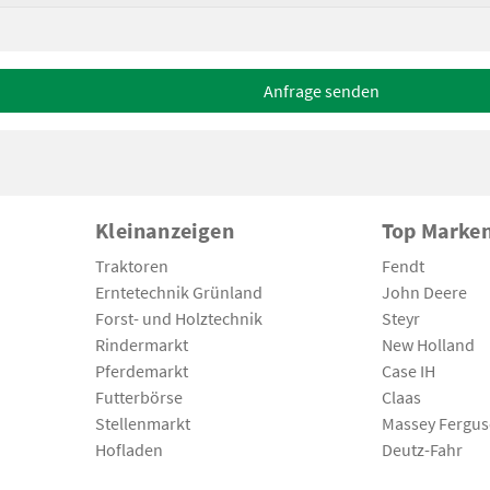
Anfrage senden
Kleinanzeigen
Top Marke
Traktoren
Fendt
Erntetechnik Grünland
John Deere
Forst- und Holztechnik
Steyr
Rindermarkt
New Holland
Pferdemarkt
Case IH
Futterbörse
Claas
Stellenmarkt
Massey Fergu
Hofladen
Deutz-Fahr