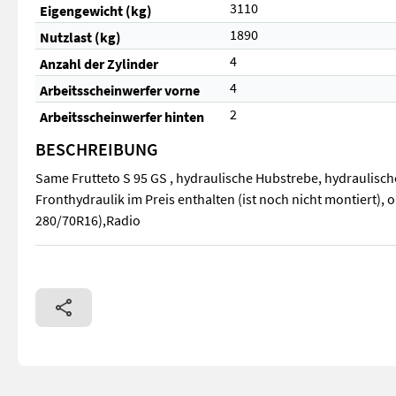
3110
Eigengewicht (kg)
1890
Nutzlast (kg)
4
Anzahl der Zylinder
4
Arbeitsscheinwerfer vorne
2
Arbeitsscheinwerfer hinten
BESCHREIBUNG
Same Frutteto S 95 GS , hydraulische Hubstrebe, hydraulisch
Fronthydraulik im Preis enthalten (ist noch nicht montiert),
280/70R16),Radio
Same Frutteto S 95 GS , hydraulische Hubstrebe, hydraulische