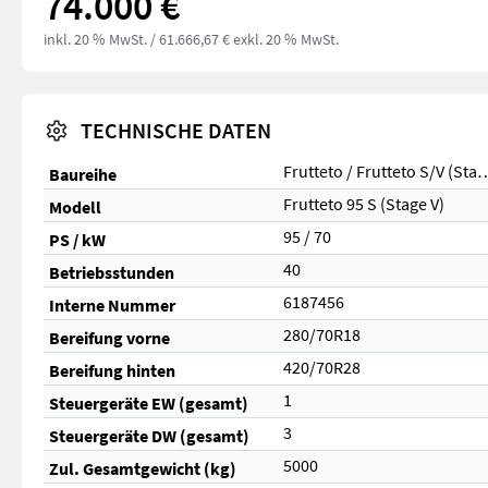
74.000 €
inkl. 20 % MwSt.
/ 61.666,67 € exkl. 20 % MwSt.
TECHNISCHE DATEN
Frutteto / Frutteto S/
Baureihe
Frutteto 95 S (Stage V)
Modell
95 / 70
PS / kW
40
Betriebsstunden
6187456
Interne Nummer
280/70R18
Bereifung vorne
420/70R28
Bereifung hinten
1
Steuergeräte EW (gesamt)
3
Steuergeräte DW (gesamt)
5000
Zul. Gesamtgewicht (kg)