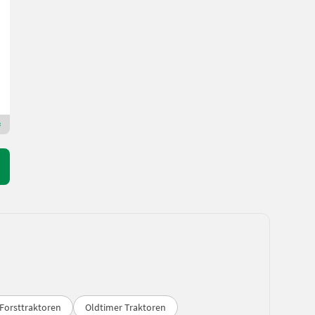
Preis auf Anfrage
210 PS/154 kW
Bj. 2024
Christian Timischl GmbH
8261 Steiermark
Premium Plus Händler
Forsttraktoren
Oldtimer Traktoren