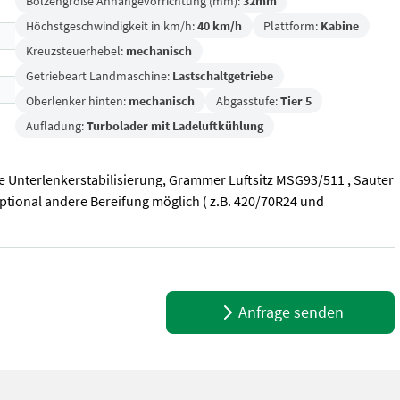
Bolzengröße Anhängevorrichtung (mm):
32mm
Höchstgeschwindigkeit in km/h:
40 km/h
Plattform:
Kabine
Kreuzsteuerhebel:
mechanisch
Getriebeart Landmaschine:
Lastschaltgetriebe
Oberlenker hinten:
mechanisch
Abgasstufe:
Tier 5
Aufladung:
Turbolader mit Ladeluftkühlung
e Unterlenkerstabilisierung, Grammer Luftsitz MSG93/511 , Sauter
 optional andere Bereifung möglich ( z.B. 420/70R24 und
 Unterlenkerstabilisierung, Grammer Luftsitz MSG93/511 , Sauter F
Anfrage senden