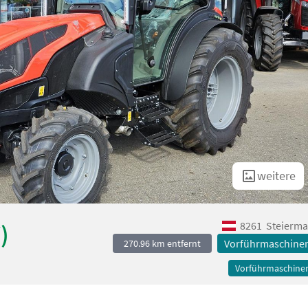
weitere
8261
Steierma
)
Vorführmaschine
270.96 km entfernt
Vorführmaschine