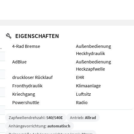
EIGENSCHAFTEN
4-Rad Bremse
Außenbedienung
V (Stage V)
Heckhydraulik
AdBlue
Außenbedienung
Heckzapfwelle
druckloser Rücklauf
EHR
Fronthydraulik
Klimaanlage
Kriechgang
Luftsitz
Powershuttle
Radio
Zapfwellendrehzahl:
540/540E
Antrieb:
Allrad
Anhängevorrichtung:
automatisch