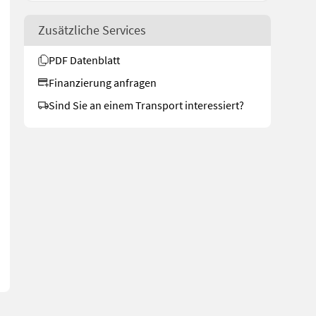
Zusätzliche Services
PDF Datenblatt
Finanzierung anfragen
Sind Sie an einem Transport interessiert?
ronthydraulik im Preis enthalten (ist noch nicht montiert), option